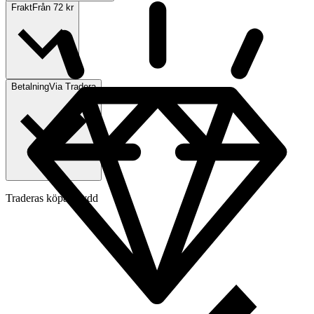
Frakt
Från 72 kr
Betalning
Via Tradera
Traderas köparskydd