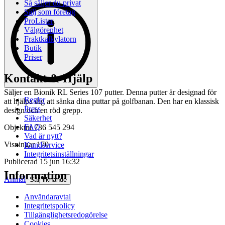
Så säljer du privat
Sälj som företag
ProLister
Välgörenhet
Fraktkalkylatorn
Butik
Priser
Kontakt & Hjälp
Säljer en Bionik RL Series 107 putter. Denna putter är designad för
Regler
att hjälpa dig att sänka dina puttar på golfbanan. Den har en klassisk
Press
design och en röd grepp.
Säkerhet
FAQ
Objektnr
736 545 294
Vad är nytt?
Visningar
170
Kundservice
Integritetsinställningar
Publicerad
15 jun 16:32
Information
Anmäl
Sälj liknande
Användaravtal
Integritetspolicy
Tillgänglighetsredogörelse
Cookies