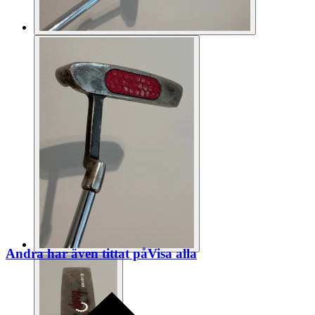
Andra har även tittat på
Visa alla