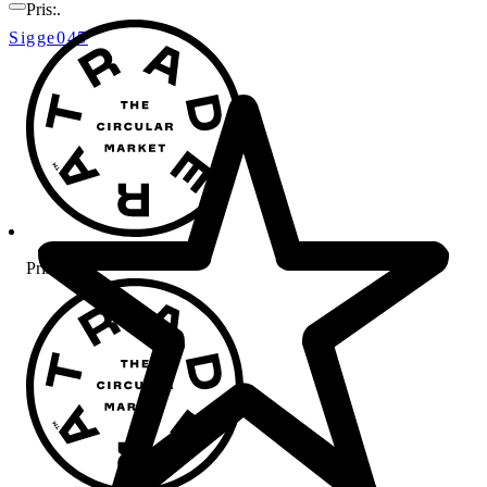
Pris:
.
Sigge045
Pris:
.