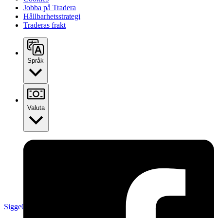
Jobba på Tradera
Hållbarhetsstrategi
Traderas frakt
Språk
Valuta
Sigge045