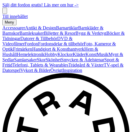
Sälj ditt fordon gratis! Läs mer om hur ->
Till innehållet
Meny
Accessoarer
Antikt & Design
Barnartiklar
Barnkläder &
Barnskor
Barnleksaker
Biljetter & Resor
Bygg & Verktyg
Böcker &
Tidningar
Datorer & Tillbehör
DVD &
Videofilmer
Fordon
Fordonsdelar & tillbehör
Foto, Kameror &
Optik
Frimärken
Handgjort & Konsthantverk
Hem &
Hushåll
Hemelektronik
Hobby
Klockor
Kläder
Konst
Musik
Mynt &
Sedlar
Samlarsaker
Skor
Skönhet
Smycken & Ädelstenar
Sport &
Fritid
Telefoni, Tablets & Wearables
Trädgård & Växter
TV-spel &
Datorspel
Vykort & Bilder
Övrigt
Inspiration