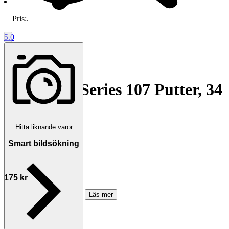
Pris:
.
5.0
Bionik RL Series 107 Putter, 34
tum
Avslutad
29 jun 18:32
Hitta liknande varor
Slutpris
Smart bildsökning
∙
Visa bud
175 kr
186 kr med köparskydd.
Läs mer
paldi 1 vann auktionen