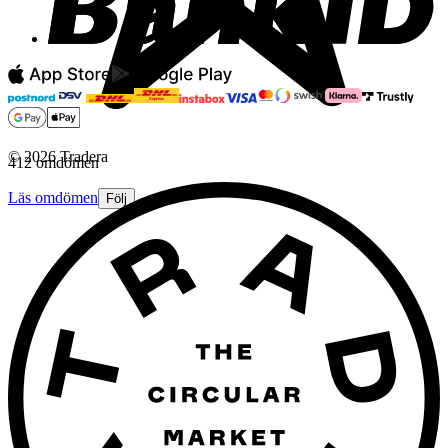
©
2026
Tradera
412 omdömen
Läs omdömen
Följ