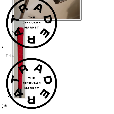
Pris:
.
1
/
6