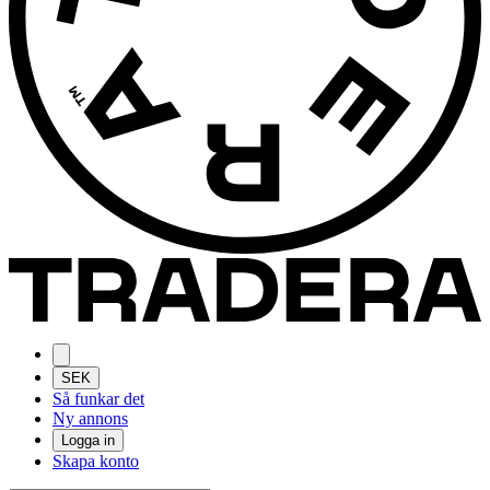
SEK
Så funkar det
Ny annons
Logga in
Skapa konto