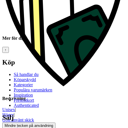
Mer för dig
↑
Köp
Så handlar du
Köparskydd
Kategorier
Populära varumärken
Inspiration
Beskrivning
Presentkort
Authenticated
Unisex
|
Höger
|
Sälj
Gott använt skick
Mindre tecken på användning