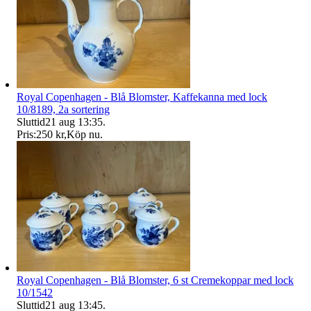
Royal Copenhagen - Blå Blomster, Kaffekanna med lock
10/8189, 2a sortering
Sluttid
21 aug 13:35
.
Pris:
250 kr
,
Köp nu
.
Royal Copenhagen - Blå Blomster, 6 st Cremekoppar med lock
10/1542
Sluttid
21 aug 13:45
.