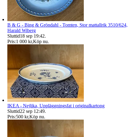
B & G - Bing & Gröndahl - Tomten, Stor mattallrik 3510/624,
Harald Wiberg
Sluttid
18 sep 19:42
.
Pris:
1 000 kr
,
Köp nu
.
IKEA - Nejlika, Uppläggningsfat i originalkartong
Sluttid
22 sep 12:49
.
Pris:
500 kr
,
Köp nu
.