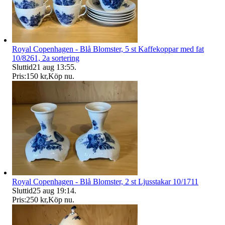
Royal Copenhagen - Blå Blomster, 5 st Kaffekoppar med fat
10/8261, 2a sortering
Sluttid
21 aug 13:55
.
Pris:
150 kr
,
Köp nu
.
Royal Copenhagen - Blå Blomster, 2 st Ljusstakar 10/1711
Sluttid
25 aug 19:14
.
Pris:
250 kr
,
Köp nu
.