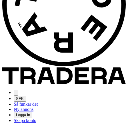
SEK
Så funkar det
Ny annons
Logga in
Skapa konto