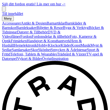
Sälj ditt fordon gratis! Läs mer om hur ->
Till innehållet
Meny
Accessoarer
Antikt & Design
Barnartiklar
Barnkläder &
Barnskor
Barnleksaker
Biljetter & Resor
Bygg & Verktyg
Böcker &
Tidningar
Datorer & Tillbehör
DVD &
Videofilmer
Fordon
Fordonsdelar & tillbehör
Foto, Kameror &
Optik
Frimärken
Handgjort & Konsthantverk
Hem &
Hushåll
Hemelektronik
Hobby
Klockor
Kläder
Konst
Musik
Mynt &
Sedlar
Samlarsaker
Skor
Skönhet
Smycken & Ädelstenar
Sport &
Fritid
Telefoni, Tablets & Wearables
Trädgård & Växter
TV-spel &
Datorspel
Vykort & Bilder
Övrigt
Inspiration