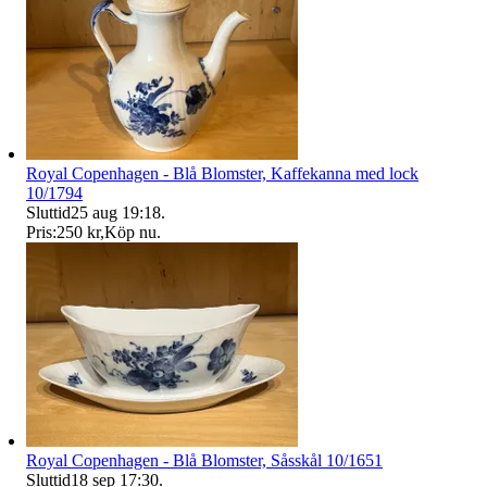
Royal Copenhagen - Blå Blomster, Kaffekanna med lock
10/1794
Sluttid
25 aug 19:18
.
Pris:
250 kr
,
Köp nu
.
Royal Copenhagen - Blå Blomster, Såsskål 10/1651
Sluttid
18 sep 17:30
.