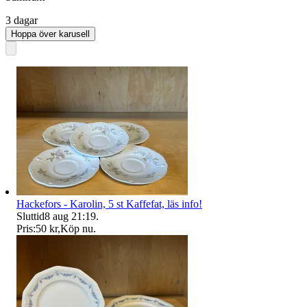
3 dagar
Hoppa över karusell
Hackefors - Karolin, 5 st Kaffefat, läs info!
Sluttid
8 aug 21:19
.
Pris:
50 kr
,
Köp nu
.