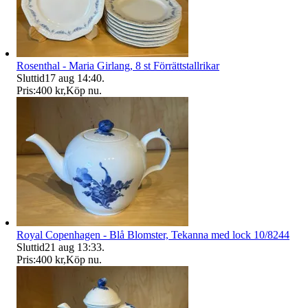
Rosenthal - Maria Girlang, 8 st Förrättstallrikar
Sluttid
17 aug 14:40
.
Pris:
400 kr
,
Köp nu
.
Royal Copenhagen - Blå Blomster, Tekanna med lock 10/8244
Sluttid
21 aug 13:33
.
Pris:
400 kr
,
Köp nu
.