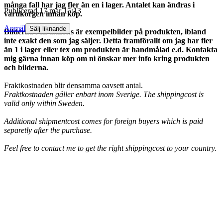
många fall har jag fler än en i lager. Antalet kan ändras i
Publicerad
17 mar 15:13
varukorgen innan köp.
Anmäl
Sälj liknande
Bilderna i en annons är exempelbilder på produkten, ibland
inte exakt den som jag säljer. Detta framförallt om jag har fler
än 1 i lager eller tex om produkten är handmålad e.d. Kontakta
mig gärna innan köp om ni önskar mer info kring produkten
och bilderna.
Fraktkostnaden blir densamma oavsett antal.
Fraktkostnaden gäller enbart inom Sverige. The shippingcost is
valid only within Sweden.
Additional shipmentcost comes for foreign buyers which is paid
separetly after the purchase.
Feel free to contact me to get the right shippingcost to your country.