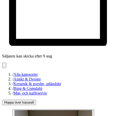
Säljaren kan skicka efter 9 aug
/
Alla kategorier
/
Antikt & Design
/
Keramik & porslin, utländskt
/
Bing & Grøndahl
/
Mat- och kaffeservis
Hoppa över karusell