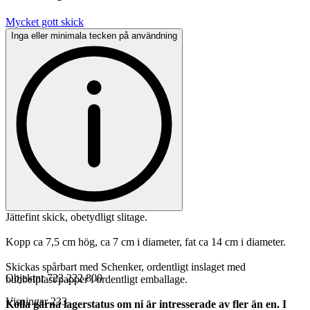
Mycket gott skick
Inga eller minimala tecken på användning
Jättefint skick, obetydligt slitage.
Kopp ca 7,5 cm hög, ca 7 cm i diameter, fat ca 14 cm i diameter.
Skickas spårbart med Schenker, ordentligt inslaget med
Objektnr
722 222 800
bubbelplast/papper i ordentligt emballage.
Visningar
233
Kolla gärna lagerstatus om ni är intresserade av fler än en. I