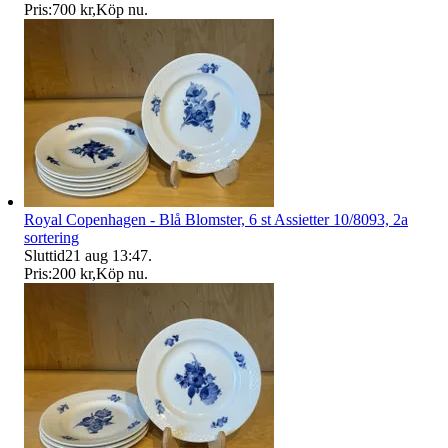
Pris:
700 kr
,
Köp nu
.
Royal Copenhagen - Blå Blomster, 6 st Assietter 10/8093, 2a
sortering
Sluttid
21 aug 13:47
.
Pris:
200 kr
,
Köp nu
.