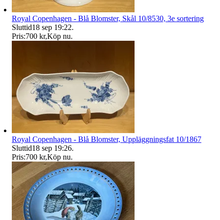
Royal Copenhagen - Blå Blomster, Skål 10/8530, 3e sortering
Sluttid
18 sep 19:22
.
Pris:
700 kr
,
Köp nu
.
Royal Copenhagen - Blå Blomster, Uppläggningsfat 10/1867
Sluttid
18 sep 19:26
.
Pris:
700 kr
,
Köp nu
.