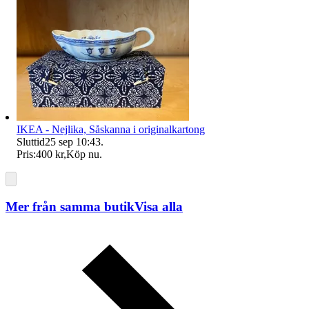
IKEA - Nejlika, Såskanna i originalkartong
Sluttid
25 sep 10:43
.
Pris:
400 kr
,
Köp nu
.
Mer från samma butik
Visa alla