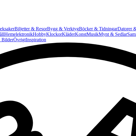
eksaker
Biljetter & Resor
Bygg & Verktyg
Böcker & Tidningar
Datorer &
ll
Hemelektronik
Hobby
Klockor
Kläder
Konst
Musik
Mynt & Sedlar
Saml
 Bilder
Övrigt
Inspiration