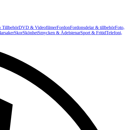
 Tillbehör
DVD & Videofilmer
Fordon
Fordonsdelar & tillbehör
Foto,
arsaker
Skor
Skönhet
Smycken & Ädelstenar
Sport & Fritid
Telefoni,