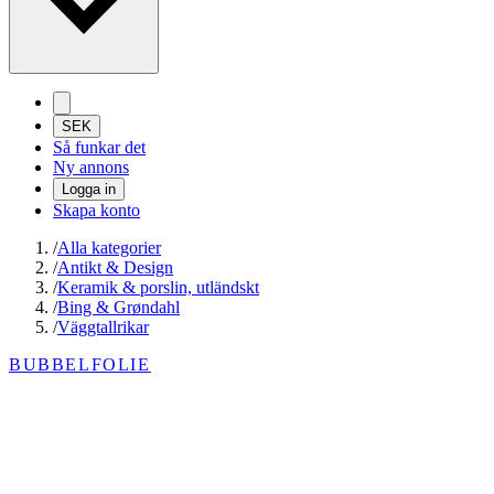
SEK
Så funkar det
Ny annons
Logga in
Skapa konto
/
Alla kategorier
/
Antikt & Design
/
Keramik & porslin, utländskt
/
Bing & Grøndahl
/
Väggtallrikar
BUBBELFOLIE