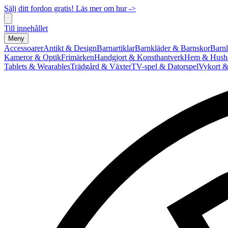
Sälj ditt fordon gratis! Läs mer om hur ->
Till innehållet
Meny
Accessoarer
Antikt & Design
Barnartiklar
Barnkläder & Barnskor
Barnl
Kameror & Optik
Frimärken
Handgjort & Konsthantverk
Hem & Hushå
Tablets & Wearables
Trädgård & Växter
TV-spel & Datorspel
Vykort &