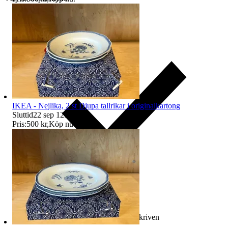
IKEA - Nejlika, 2 st Djupa tallrikar i originalkartong
Sluttid
22 sep 12:54
.
Pris:
500 kr
,
Köp nu
.
Ersättning om varan inte är som beskriven