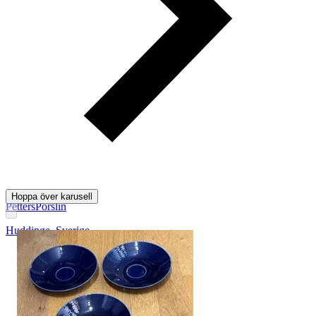
Hoppa över karusell
PettersPorslin
Huddinge
,
Sverige