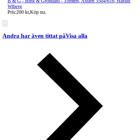
B & G - Bing & Gröndahl - Tomten, Assiett 3504/616, Harald
Wiberg
Pris:
200 kr
,
Köp nu
.
Andra har även tittat på
Visa alla