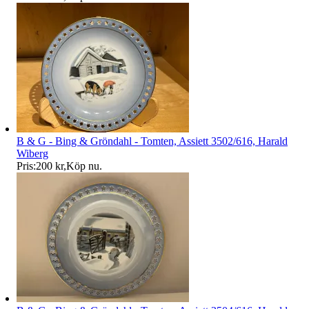
B & G - Bing & Gröndahl - Tomten, Assiett 3502/616, Harald
Wiberg
Pris:
200 kr
,
Köp nu
.