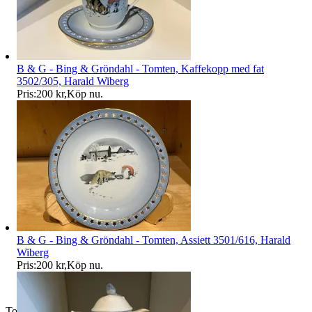
B & G - Bing & Gröndahl - Tomten, Kaffekopp med fat
3502/305, Harald Wiberg
Pris:
200 kr
,
Köp nu
.
B & G - Bing & Gröndahl - Tomten, Assiett 3501/616, Harald
Wiberg
Pris:
200 kr
,
Köp nu
.
Toppsäljare