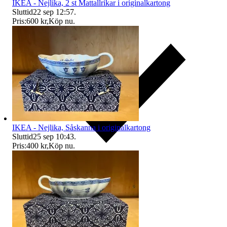
IKEA - Nejlika, 2 st Mattallrikar i originalkartong
Sluttid
22 sep 12:57
.
Pris:
600 kr
,
Köp nu
.
IKEA - Nejlika, Såskanna i originalkartong
Sluttid
25 sep 10:43
.
Pris:
400 kr
,
Köp nu
.
Ersättning om du inte får din vara