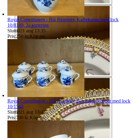
Royal Copenhagen - Blå Blomster, Kaffekanna med lock
10/8189, 2a sortering
Sluttid
21 aug 13:35
.
Pris:
250 kr
,
Köp nu
.
Royal Copenhagen - Blå Blomster, 6 st Cremekoppar med lock
10/1542
Sluttid
21 aug 13:45
.
Pris:
700 kr
,
Köp nu
.