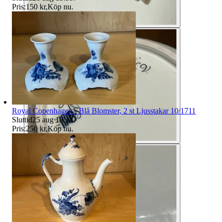
Pris:
150 kr
,
Köp nu
.
Royal Copenhagen - Blå Blomster, 2 st Ljusstakar 10/1711
Sluttid
25 aug 19:14
.
Pris:
250 kr
,
Köp nu
.