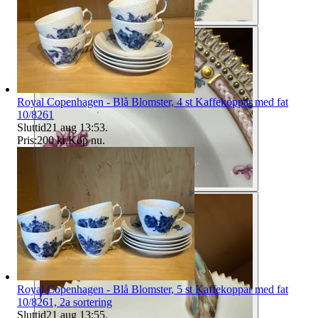
Royal Copenhagen - Blå Blomster, 4 st Kaffekoppar med fat
10/8261
Sluttid
21 aug 13:53
.
Pris:
200 kr
,
Köp nu
.
Royal Copenhagen - Blå Blomster, 5 st Kaffekoppar med fat
10/8261, 2a sortering
Sluttid
21 aug 13:55
.