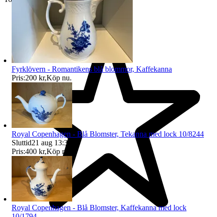
Fyrklövern - Romantikens blå blommor, Kaffekanna
Pris:
200 kr
,
Köp nu
.
Royal Copenhagen - Blå Blomster, Tekanna med lock 10/8244
Sluttid
21 aug 13:33
.
Pris:
400 kr
,
Köp nu
.
Royal Copenhagen - Blå Blomster, Kaffekanna med lock
10/1794