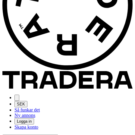
SEK
Så funkar det
Ny annons
Logga in
Skapa konto