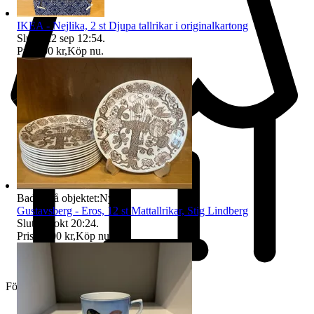
IKEA - Nejlika, 2 st Djupa tallrikar i originalkartong
Sluttid
22 sep 12:54
.
Pris:
500 kr
,
Köp nu
.
Badge på objektet:
Ny
Gustavsberg - Eros, 12 st Mattallrikar, Stig Lindberg
Sluttid
8 okt 20:24
.
Pris:
3 600 kr
,
Köp nu
.
Företag