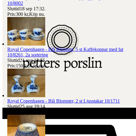
10/8002
Sluttid
18 sep 17:32
.
Pris:
300 kr
,
Köp nu
.
Royal Copenhagen - Blå Blomster, 5 st Kaffekoppar med fat
10/8261, 2a sortering
Sluttid
21 aug 13:55
.
Pris:
150 kr
,
Köp nu
.
Royal Copenhagen - Blå Blomster, 2 st Ljusstakar 10/1711
Sluttid
25 aug 19:14
.
Pris:
250 kr
,
Köp nu
.