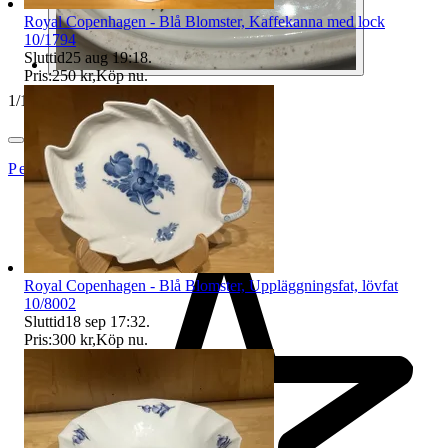
Royal Copenhagen - Blå Blomster, Kaffekanna med lock
10/1794
Sluttid
25 aug 19:18
.
Pris:
250 kr
,
Köp nu
.
1
/
14
PettersPorslin
Royal Copenhagen - Blå Blomster, Uppläggningsfat, lövfat
10/8002
Sluttid
18 sep 17:32
.
Pris:
300 kr
,
Köp nu
.