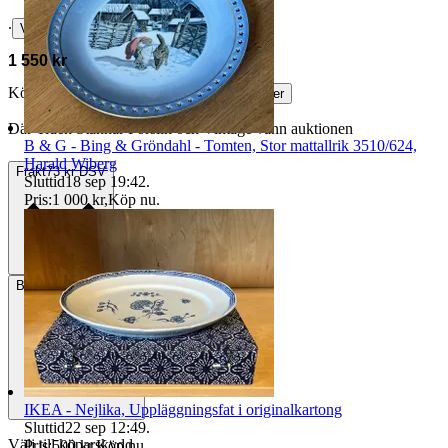
∙
Visa bud
1 550 kr
Köparskydd är valfritt hos företag.
Läs mer
Där Tiden Stannar Porslin och Vintage vann auktionen
B & G - Bing & Gröndahl - Tomten, Stor mattallrik 3510/624,
Harald Wiberg
Frakt
73 kr DSV
Sluttid
18 sep 19:42
.
Pris:
1 000 kr
,
Köp nu
.
Betalning
Via Tradera
IKEA - Nejlika, Uppläggningsfat i originalkartong
Sluttid
22 sep 12:49
.
Välj till köparskydd
Pris:
500 kr
,
Köp nu
.