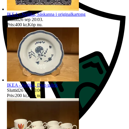
IKEA - Nejlika, Såskanna i originalkartong
Sluttid
26 sep 20:03
.
Pris:
400 kr
,
Köp nu
.
IKEA - Nejlika, Djup tallrik
Sluttid
26 sep 20:06
.
Pris:
200 kr
,
Köp nu
.