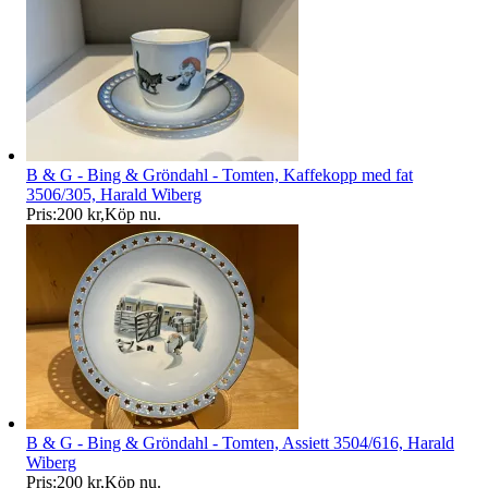
B & G - Bing & Gröndahl - Tomten, Kaffekopp med fat
3506/305, Harald Wiberg
Pris:
200 kr
,
Köp nu
.
B & G - Bing & Gröndahl - Tomten, Assiett 3504/616, Harald
Wiberg
Pris:
200 kr
,
Köp nu
.