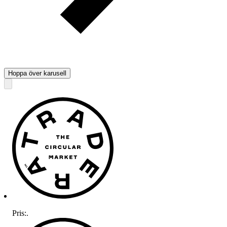
Hoppa över karusell
Pris:
.