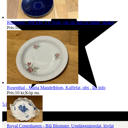
Rörstrand - Blå Eld, 3 st Tefat, obs läs info se bilder, skador
Pris:
100 kr
,
Köp nu
.
Rosenthal - Maria Mandelblom, Kaffefat, obs , läs info
Pris:
10 kr
,
Köp nu
.
5.0
Royal Copenhagen - Blå Blomster, Uppläggningsfat, lövfat