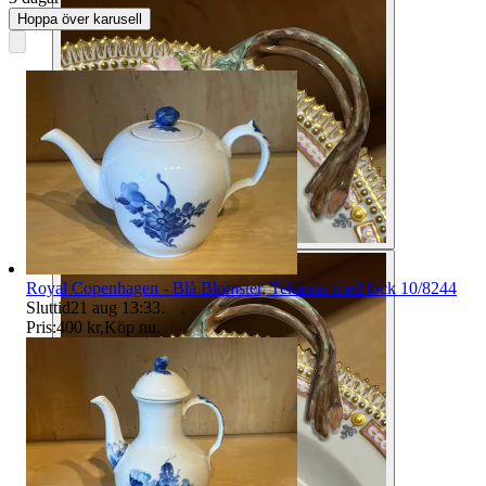
Hoppa över karusell
Royal Copenhagen - Blå Blomster, Tekanna med lock 10/8244
Sluttid
21 aug 13:33
.
Pris:
400 kr
,
Köp nu
.