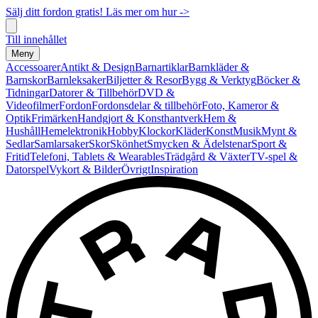
Sälj ditt fordon gratis! Läs mer om hur ->
Till innehållet
Meny
Accessoarer
Antikt & Design
Barnartiklar
Barnkläder &
Barnskor
Barnleksaker
Biljetter & Resor
Bygg & Verktyg
Böcker &
Tidningar
Datorer & Tillbehör
DVD &
Videofilmer
Fordon
Fordonsdelar & tillbehör
Foto, Kameror &
Optik
Frimärken
Handgjort & Konsthantverk
Hem &
Hushåll
Hemelektronik
Hobby
Klockor
Kläder
Konst
Musik
Mynt &
Sedlar
Samlarsaker
Skor
Skönhet
Smycken & Ädelstenar
Sport &
Fritid
Telefoni, Tablets & Wearables
Trädgård & Växter
TV-spel &
Datorspel
Vykort & Bilder
Övrigt
Inspiration