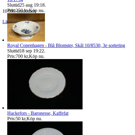
Sluttid
25 aug 19:18
.
Pris:
250 kr
,
Köp nu
.
10 993 omdömen
Läs omdömen
Följ
Royal Copenhagen - Blå Blomster, Skål 10/8530, 3e sortering
Sluttid
18 sep 19:22
.
Pris:
700 kr
,
Köp nu
.
Hackefors - Baronesse, Kaffefat
Pris:
50 kr
,
Köp nu
.