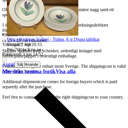
OBS! Ett blomblad (gula blomman) med smärre nagg samt ett
spetsnagg, se bilder.
I övrigt närmast i nyskick. Obetydliga tillverkningsdefekter
förekommer, se bilder.
Objektnr
734 698 342
Ulrica Hydman-Vallien - Tulipa, 8 st Djupa tallrikar
ca 25 x 20 cm i diameter.
Sluttid
27 sep 20:33
.
Visningar
1 318
Pris:
700 kr
,
Köp nu
.
Skickas spårbart med Schenker, ordentligt inslaget med
Publicerad
3 jun 14:52
bubbelplast/papper i ordentligt emballage.
Anmäl
Sälj liknande
Fraktkostnaden gäller enbart inom Sverige. The shippingcost is valid
Mer från samma butik
Visa alla
only within Sweden.
Additional shipmentcost comes for foreign buyers which is paid
separetly after the purchase.
Feel free to contact me to get the right shippingcost to your country.