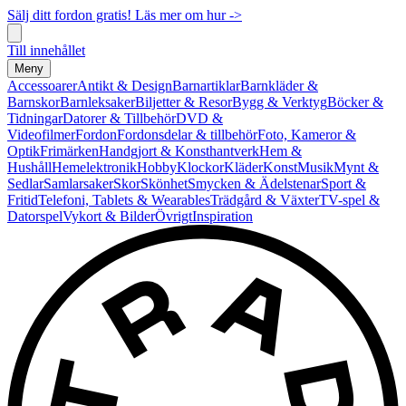
Sälj ditt fordon gratis! Läs mer om hur ->
Till innehållet
Meny
Accessoarer
Antikt & Design
Barnartiklar
Barnkläder &
Barnskor
Barnleksaker
Biljetter & Resor
Bygg & Verktyg
Böcker &
Tidningar
Datorer & Tillbehör
DVD &
Videofilmer
Fordon
Fordonsdelar & tillbehör
Foto, Kameror &
Optik
Frimärken
Handgjort & Konsthantverk
Hem &
Hushåll
Hemelektronik
Hobby
Klockor
Kläder
Konst
Musik
Mynt &
Sedlar
Samlarsaker
Skor
Skönhet
Smycken & Ädelstenar
Sport &
Fritid
Telefoni, Tablets & Wearables
Trädgård & Växter
TV-spel &
Datorspel
Vykort & Bilder
Övrigt
Inspiration