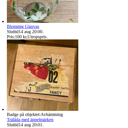
Blommig Glasvas
Sluttid
14 aug 20:00
.
Pris:
100 kr
,
Utropspris
.
Badge på objektet:
Avhämtning
Trälåda med äppelmärken
Sluttid
14 aug 20:01
.