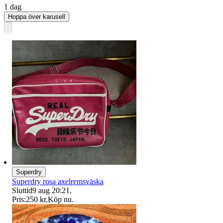
1 dag
Hoppa över karusell
Superdry
Superdry rosa axelremsväska
Sluttid
9 aug 20:21
.
Pris:
250 kr
,
Köp nu
.