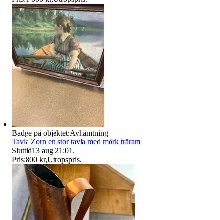
Badge på objektet:
Avhämtning
Tavla Zorn en stor tavla med mörk träram
Sluttid
13 aug 21:01
.
Pris:
800 kr
,
Utropspris
.