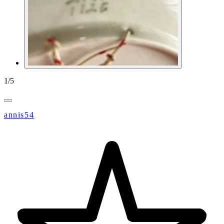
1
/
5
annis54