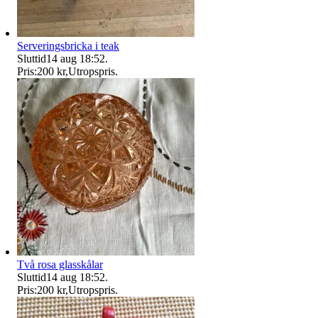
Serveringsbricka i teak
Sluttid
14 aug 18:52
.
Pris:
200 kr
,
Utropspris
.
Två rosa glasskålar
Sluttid
14 aug 18:52
.
Pris:
200 kr
,
Utropspris
.