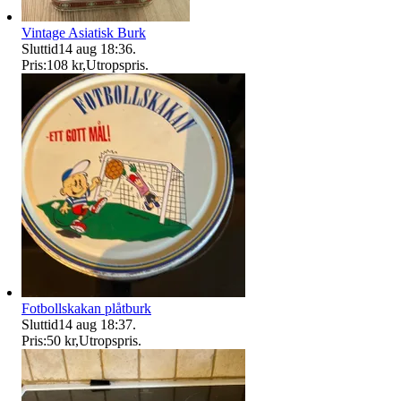
Vintage Asiatisk Burk
Sluttid
14 aug 18:36
.
Pris:
108 kr
,
Utropspris
.
Fotbollskakan plåtburk
Sluttid
14 aug 18:37
.
Pris:
50 kr
,
Utropspris
.