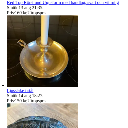
Red Top Rörstrand Ugnsform med handtag, svart och vit rutig
Sluttid
13 aug 21:35
.
Pris:
160 kr
,
Utropspris
.
Ljusstake i stål
Sluttid
14 aug 18:27
.
Pris:
150 kr
,
Utropspris
.