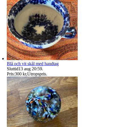
Blå och vit skål med handtag
Sluttid
13 aug 20:59
.
Pris:
300 kr
,
Utropspris
.