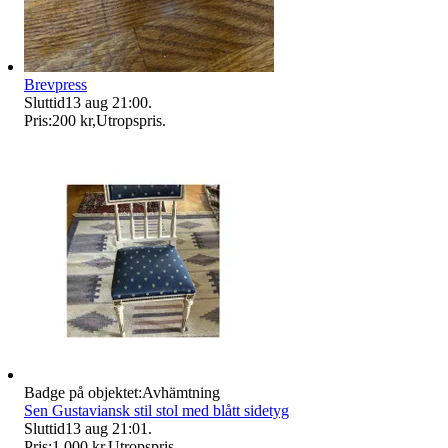
Brevpress
Sluttid
13 aug 21:00
.
Pris:
200 kr
,
Utropspris
.
Badge på objektet:
Avhämtning
Sen Gustaviansk stil stol med blått sidetyg
Sluttid
13 aug 21:01
.
Pris:
1 000 kr
,
Utropspris
.