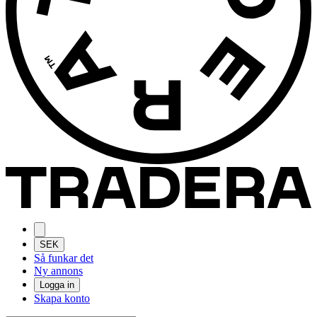
SEK
Så funkar det
Ny annons
Logga in
Skapa konto