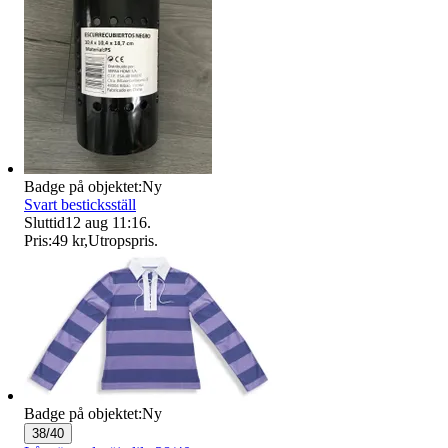
Badge på objektet:
Ny
Svart besticksställ
Sluttid
12 aug 11:16
.
Pris:
49 kr
,
Utropspris
.
Badge på objektet:
Ny
38/40