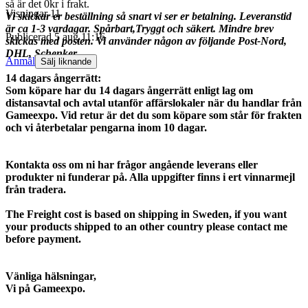
så är det 0kr i frakt.
Visningar
11
Vi skickar er beställning så snart vi ser er betalning. Leveranstid
är ca 1-3 vardagar. Spårbart,Tryggt och säkert. Mindre brev
Publicerad
5 aug 11:16
skickas med posten. Vi använder någon av följande Post-Nord,
DHL, Schenker.
Anmäl
Sälj liknande
14 dagars ångerrätt:
Som köpare har du 14 dagars ångerrätt enligt lag om
distansavtal och avtal utanför affärslokaler när du handlar från
Gameexpo. Vid retur är det du som köpare som står för frakten
och vi återbetalar pengarna inom 10 dagar.
Kontakta oss om ni har frågor angående leverans eller
produkter ni funderar på. Alla uppgifter finns i ert vinnarmejl
från tradera.
The Freight cost is based on shipping in Sweden, if you want
your products shipped to an other country please contact me
before payment.
Vänliga hälsningar,
Vi på Gameexpo.