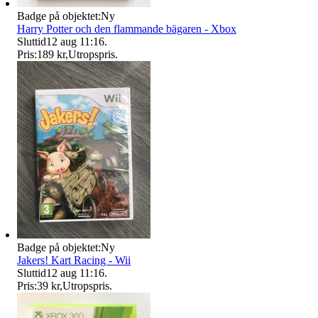
Badge på objektet:
Ny
Harry Potter och den flammande bägaren - Xbox
Sluttid
12 aug 11:16
.
Pris:
189 kr
,
Utropspris
.
Badge på objektet:
Ny
Jakers! Kart Racing - Wii
Sluttid
12 aug 11:16
.
Pris:
39 kr
,
Utropspris
.