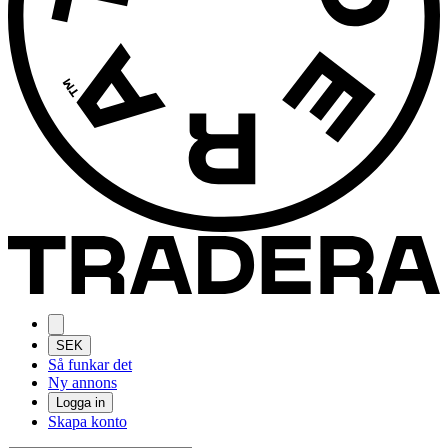
SEK
Så funkar det
Ny annons
Logga in
Skapa konto