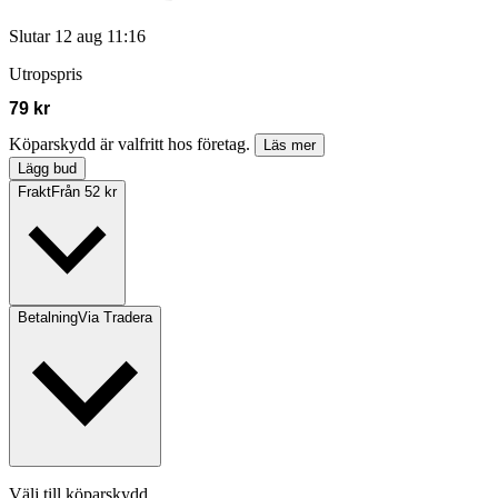
Slutar
12 aug 11:16
Utropspris
79 kr
Köparskydd är valfritt hos företag.
Läs mer
Lägg bud
Frakt
Från 52 kr
Betalning
Via Tradera
Välj till köparskydd