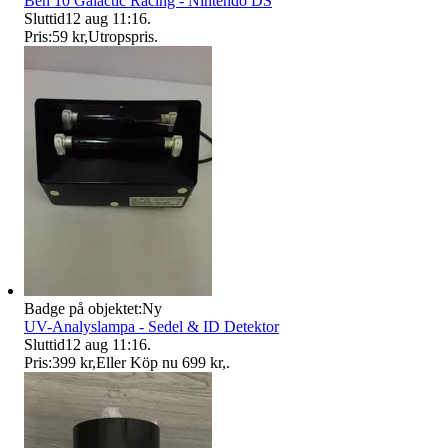
Ben 10 Galactic Racing - Nintendo DS
Sluttid
12 aug 11:16
.
Pris:
59 kr
,
Utropspris
.
Badge på objektet:
Ny
UV-Analyslampa - Sedel & ID Detektor
Sluttid
12 aug 11:16
.
Pris:
399 kr
,
Eller Köp nu
699 kr
,
.