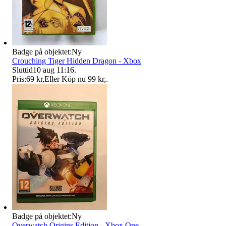
Badge på objektet:
Ny
Crouching Tiger Hidden Dragon - Xbox
Sluttid
10 aug 11:16
.
Pris:
69 kr
,
Eller Köp nu
99 kr
,
.
Badge på objektet:
Ny
Overwatch Origins Edition - Xbox One