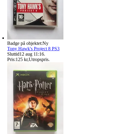
Badge på objektet:
Ny
Tony Hawk's Project 8 PS3
Sluttid
12 aug 11:16
.
Pris:
125 kr
,
Utropspris
.