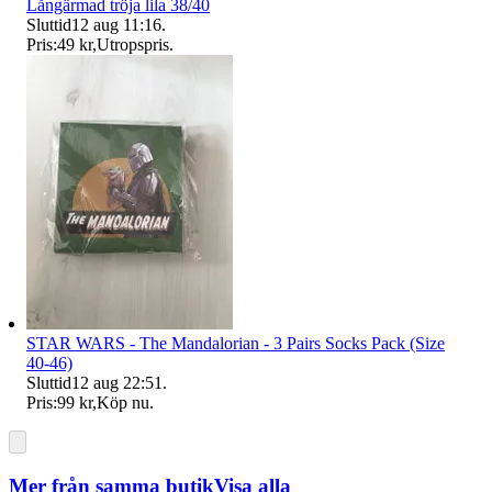
Långärmad tröja lila 38/40
Sluttid
12 aug 11:16
.
Pris:
49 kr
,
Utropspris
.
STAR WARS - The Mandalorian - 3 Pairs Socks Pack (Size
40-46)
Sluttid
12 aug 22:51
.
Pris:
99 kr
,
Köp nu
.
Mer från samma butik
Visa alla