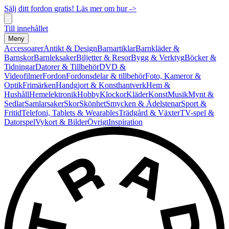
Sälj ditt fordon gratis! Läs mer om hur ->
Till innehållet
Meny
Accessoarer
Antikt & Design
Barnartiklar
Barnkläder &
Barnskor
Barnleksaker
Biljetter & Resor
Bygg & Verktyg
Böcker &
Tidningar
Datorer & Tillbehör
DVD &
Videofilmer
Fordon
Fordonsdelar & tillbehör
Foto, Kameror &
Optik
Frimärken
Handgjort & Konsthantverk
Hem &
Hushåll
Hemelektronik
Hobby
Klockor
Kläder
Konst
Musik
Mynt &
Sedlar
Samlarsaker
Skor
Skönhet
Smycken & Ädelstenar
Sport &
Fritid
Telefoni, Tablets & Wearables
Trädgård & Växter
TV-spel &
Datorspel
Vykort & Bilder
Övrigt
Inspiration