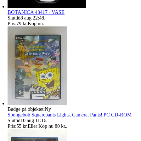
BOTANICA 43417 - VASE
Sluttid
8 aug 22:48
.
Pris:
79 kr
,
Köp nu
.
Badge på objektet:
Ny
Spongebob Squarepants Lights, Camera, Pants! PC CD-ROM
Sluttid
10 aug 11:16
.
Pris:
55 kr
,
Eller Köp nu
80 kr
,
.