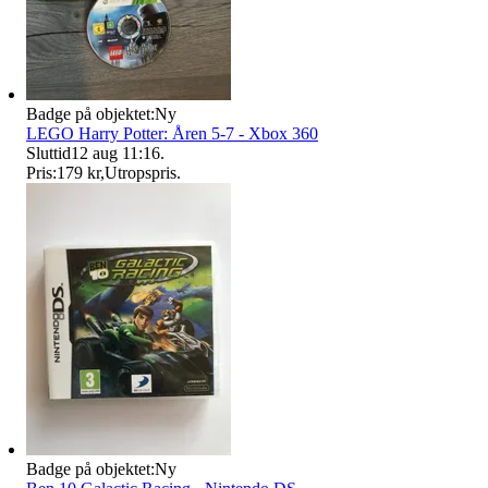
Badge på objektet:
Ny
LEGO Harry Potter: Åren 5-7 - Xbox 360
Sluttid
12 aug 11:16
.
Pris:
179 kr
,
Utropspris
.
Badge på objektet:
Ny