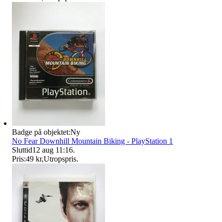
Badge på objektet:
Ny
No Fear Downhill Mountain Biking - PlayStation 1
Sluttid
12 aug 11:16
.
Pris:
49 kr
,
Utropspris
.