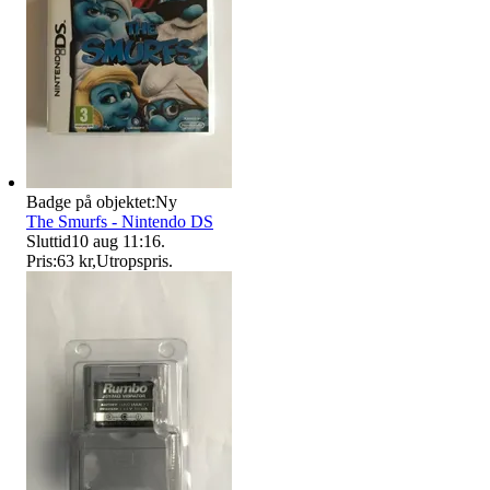
Badge på objektet:
Ny
The Smurfs - Nintendo DS
Sluttid
10 aug 11:16
.
Pris:
63 kr
,
Utropspris
.