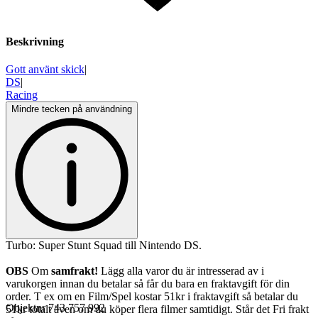
Beskrivning
Gott använt skick
|
DS
|
Racing
Mindre tecken på användning
Turbo: Super Stunt Squad till Nintendo DS.
OBS
Om
samfrakt!
Lägg alla varor du är intresserad av i
varukorgen innan du betalar så får du bara en fraktavgift för din
order. T ex om en Film/Spel kostar 51kr i fraktavgift så betalar du
Objektnr
743 757 992
51kr totalt även om du köper flera filmer samtidigt. Står det Fri frakt