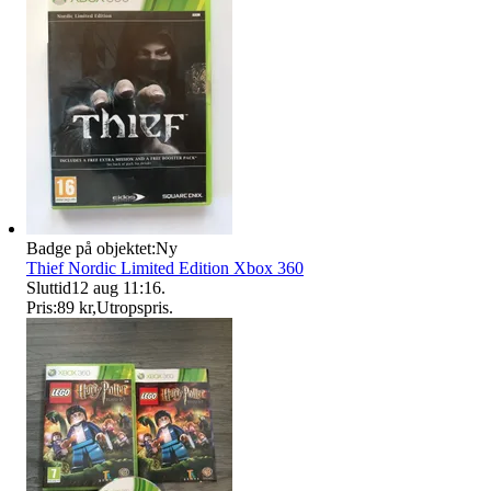
Badge på objektet:
Ny
Thief Nordic Limited Edition Xbox 360
Sluttid
12 aug 11:16
.
Pris:
89 kr
,
Utropspris
.