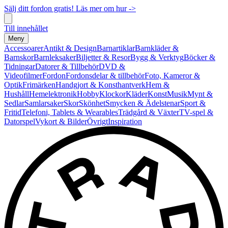
Sälj ditt fordon gratis! Läs mer om hur ->
Till innehållet
Meny
Accessoarer
Antikt & Design
Barnartiklar
Barnkläder &
Barnskor
Barnleksaker
Biljetter & Resor
Bygg & Verktyg
Böcker &
Tidningar
Datorer & Tillbehör
DVD &
Videofilmer
Fordon
Fordonsdelar & tillbehör
Foto, Kameror &
Optik
Frimärken
Handgjort & Konsthantverk
Hem &
Hushåll
Hemelektronik
Hobby
Klockor
Kläder
Konst
Musik
Mynt &
Sedlar
Samlarsaker
Skor
Skönhet
Smycken & Ädelstenar
Sport &
Fritid
Telefoni, Tablets & Wearables
Trädgård & Växter
TV-spel &
Datorspel
Vykort & Bilder
Övrigt
Inspiration