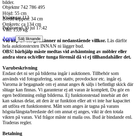
bilder.
Objektnr
742 786 495
Höjd: 55 cm
Visningar
113
Bredd toppen: 34 cm
Omkrets: ca 134 cm
Publicerad
30 jul 17:42
Vikt: 15,8 kg
Anmäl
Sälj liknande
Vid köp av oss godkänner ni nedanstående villkor.
Läs därför
hela auktionstexten INNAN ni lägger bud.
OBS! bärhjälp måste medtas vid avhämtning av möbler eller
andra stora och/eller tunga föremål då vi ej tillhandahåller det.
Varubeskrivning
Endast det ni ser på bilderna ingår i auktionen. Tillbehör som
används vid fotografering, som stativ, provdockor etc. ingår ej.
Varorna är begagnade om ej annat anges & säljs i befintligt skick där
slitage kan finnas. Vi garanterar ej att varan är komplett, Du gör en
egen bedömning enligt bilderna. Ej funktionstestad innebär att det
kan saknas delar, att den är ur funktion eller att vi inte har kapacitet
att utföra ett funktionstest. Mått som anges är tagna på varans
högsta/längsta/bredaste del om annat ej anges, vikt är den totala
vikten på varan. Vid frågor måste ni maila oss. Bud är bindande enl.
Traderas regler.
Betalning