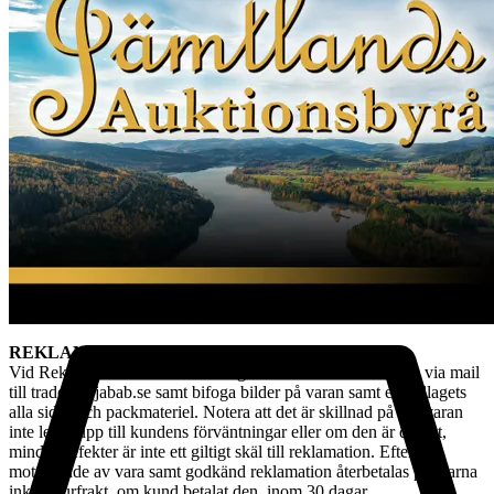
observera att det inte får skickas till paketombud.
Det är kundens ansvar att objektet skickas tillbaka i exakt samma
skick som vid köptillfället och är skyldig att paketera och hantera
auktionsobjektet så att det inte skadas under transporten. Vi har rätt
att göra avdrag motsvarande den värdeminskning som uppstått till
följd av att kund har hanterat varan i större omfattning än som varit
nödvändigt. Värdeminskningen bedöms från fall till fall. Vi försöker
hantera alla returer så snabbt som möjligt. Efter att kundens retur
hanterats återbetalas pengarna för den köpta varan. Ångerrätten
avser ej det externa köpet av leverans av objektet då
konsumenten/köparen uttryckligen har samtyckt till att tjänsten
börjar utföras och gått med på att det inte finns någon ångerrätt när
tjänsten har fullgjorts. Om misstanke att ångerrätt missbrukas, tex
används för att ej behöva stå fast vid bud och därmed påverka
budgivningsprocessen, förbehåller sig vi oss rätten att stänga av
kundens konto för vidare budgivning hos oss.
REKLAMATION
Vid Reklamation ska kunden omgående ta kontakt med oss via mail
till tradera@jabab.se samt bifoga bilder på varan samt emballagets
alla sidor och packmateriel. Notera att det är skillnad på om varan
inte lever upp till kundens förväntningar eller om den är defekt,
mindre defekter är inte ett giltigt skäl till reklamation. Efter
mottagande av vara samt godkänd reklamation återbetalas pengarna
inkl. returfrakt, om kund betalat den, inom 30 dagar.