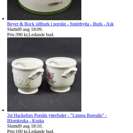
Beyer & Bock sillburk i porslin - Smörbytta - Burk - Ask
Sluttid
9 aug 18:09
.
Pris:
390 kr
,
Ledande bud
.
2st Hackefors Porslin ytterfoder - "Linnea Borealis" -
Blomkruka - Kruka
Sluttid
9 aug 18:10
.
Pris:
100 kr
,
Ledande bud
.