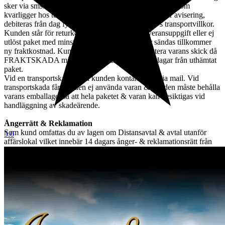
sker via sms. Lagerhyra & retur för skrymmande gods som
kvarligger hos terminalombud i mer än tre dagar efter avisering,
debiteras från dag fyra löpande per dag enl. DSVs transportvillkor.
Kunden står för returkostnaden vid felaktig leveransuppgift eller ej
utlöst paket med minst 200:-, önskas varan åter sändas tillkommer
ny fraktkostnad. Kunden ansvarar för att inspektera varans skick då
FRAKTSKADA måste anmälas till oss inom 3 dagar från uthämtat
paket.
Vid en transportskada skall kunden kontakta oss via mail. Vid
transportskada får kunden ej använda varan & kunden måste behålla
varans emballage, så att hela paketet & varan kan besiktigas vid
handläggning av skadeärende.
Ångerrätt & Reklamation
Som kund omfattas du av lagen om Distansavtal & avtal utanför
5.0
affärslokal vilket innebär 14 dagars ånger- & reklamationsrätt från
du mottagit varan.
ÅNGERRÄTT
Gäller ej köp gjorda av näringsidkare. Kund ska inom 14 dagar efter
mottagen vara meddela oss via mail till tradera@jabab.se att man
avser att utnyttja ångerrätten. Meddelandet ska innehålla
objektsnummer. Retur ska ske på kundens bekostnad och vara oss
tillhanda inom 14 dagar från det att vi meddelats om ångerrättens
utnyttjande och sändas direkt till det säljande auktionshusets adress -