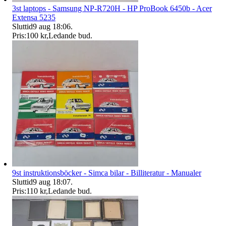
3st laptops - Samsung NP-R720H - HP ProBook 6450b - Acer
Extensa 5235
Sluttid
9 aug 18:06
.
Pris:
100 kr
,
Ledande bud
.
9st instruktionsböcker - Simca bilar - Billiteratur - Manualer
Sluttid
9 aug 18:07
.
Pris:
110 kr
,
Ledande bud
.