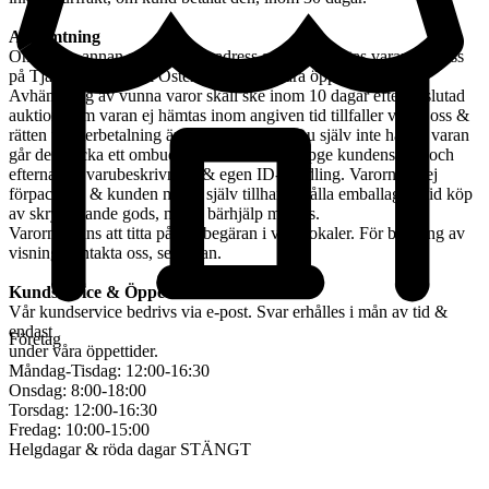
Avhämtning
Om ingen annan avhämtningsadress angetts, hämtas varan hos oss
på Tjalmargatan 4B i Östersund under våra öppettider.
Avhämtning av vunna varor skall ske inom 10 dagar efter avslutad
auktion. Om varan ej hämtas inom angiven tid tillfaller varan oss &
rätten till återbetalning är förbrukad. Kan Du själv inte hämta varan
går det skicka ett ombud. Ombudet skall uppge kundens för- och
efternamn, varubeskrivning & egen ID-handling. Varorna är ej
förpackade & kunden måste själv tillhandahålla emballage. Vid köp
av skrymmande gods, måste bärhjälp medtas.
Varorna finns att titta på vid begäran i våra lokaler. För bokning av
visning kontakta oss, se nedan.
Kundservice & Öppettider
Vår kundservice bedrivs via e-post. Svar erhålles i mån av tid &
endast
Företag
under våra öppettider.
Måndag-Tisdag: 12:00-16:30
Onsdag: 8:00-18:00
Torsdag: 12:00-16:30
Fredag: 10:00-15:00
Helgdagar & röda dagar STÄNGT