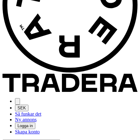
SEK
Så funkar det
Ny annons
Logga in
Skapa konto