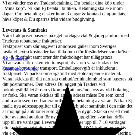
Vi använder oss av Traderabetalning. Du betalar dina köp under
"Mina köp". Ni kan Ej betala i butiken. Betalning ska ske inom 1
dagar. Om betalning ej sker inom 3 dagar & kontakt ej upprättats,
hävs köpet & Du spärras från vidare budgivning.
Leverans & Samfrakt
Våra fraktpriser baseras på eget företagsavtal & går ej jämföra med
Traderas rabatterade fraktpriser.
Fraktpriset som står angivet i annonsen gäller inom Sveriges
fastland, extra kostnader kan tillkomma för försändelser som kräver
sjö -& flygfrakt samt orter där fraktbolaget har tilläggstaxa.
Auktionsbyra
Vi ansvarar för risken vid transport, dvs. om vara skadas eller
kommer bort under transport. Emballageavgift är inkluderat i
Östersund
,
Sverige
fraktpriset. Vi packar omsorgsfullt med stötdämpande material.
Varan skickas till ditt närmsta ombud/terminalombud som baseras på
ditt postnummer. Den adress Du angett på Tradera vid
bokningstillfället är den vi kommer att använda oss av vid bokning
av frakt. Ska varan skickas till annan adress måste Du som kund
ändra adressen i er Traderaprofil innan betalning av varan. Ni kan Ej
maila nya adressuppgifter till oss. Vi erbjuder samfrakt i den mån det
är möjligt på auktioner som går ut samma dygn. Skicka oss ett mail
efter avslutad auktion för nya betalningsuppgifter, svar kan dröja
upp till tre vardagar. Leverans av vara sker upp till 7-10 vardagar
efter erhållen betalning. All frakt sker med DSV, kollinummer fås
via e-post. Mobilnummer Måste anges i er traderaprofil då avisering