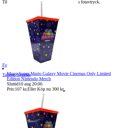
Tillsammans kan vi minska vårt ekologiska fotavtryck.
Footly
Mugg Super Mario Galaxy Movie Cinemas Only Limited
Taberg
,
Sverige
Edition Nintendo Merch
Sluttid
10 aug 20:00
.
Pris:
107 kr
,
Eller Köp nu
300 kr
,
.