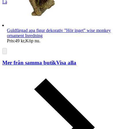
Läs omdömen
Följ
Guldfärgad apa figur dekorativ ”Hör inget” wise monkey
ornament Inredning
Pris:
49 kr
,
Köp nu
.
Mer från samma butik
Visa alla