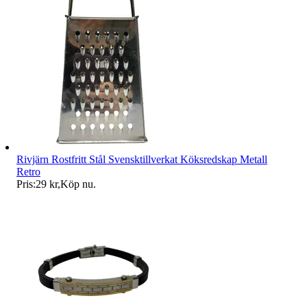
Rivjärn Rostfritt Stål Svensktillverkat Köksredskap Metall
Retro
Pris:
29 kr
,
Köp nu
.