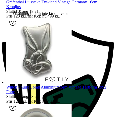
Gräfenthal Ljusstake Tyskland Vintage Germany 16cm
Kronljus
Sluttid
10 aug 18:21
.
Ersättning om du inte får din vara
Pris:
123 kr
,
Eller Köp nu
499 kr
,
.
Wilton Snurre Sprätt Aluminiumform Vintage Tårtform 1992
Form
Sluttid
10 aug 18:24
.
Pris:
123 kr
,
Eller Köp nu
400 kr
,
.