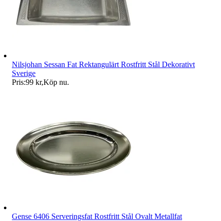
Nilsjohan Sessan Fat Rektangulärt Rostfritt Stål Dekorativt
Sverige
Pris:
99 kr
,
Köp nu
.
Gense 6406 Serveringsfat Rostfritt Stål Ovalt Metallfat