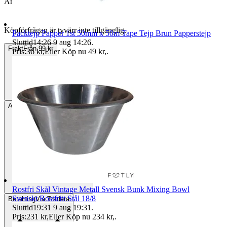
Annonsen är avslutad
Köpförfrågan är tyvärr inte tillgänglig.
Packtejp Papper 1st 50mm x 50m Tape Tejp Brun Papperstejp
Sluttid
14:26
9 aug 14:26
.
Frakt
Från 99 kr
Pris:
36 kr
,
Eller Köp nu
49 kr
,
.
Avhämtning
Taberg, Sverige
Rostfri Skål Vintage Metall Svensk Bunk Mixing Bowl
Svenskt Rostfritt Stål 18/8
Betalning
Via Tradera
Sluttid
19:31
9 aug 19:31
.
Pris:
231 kr
,
Eller Köp nu
234 kr
,
.