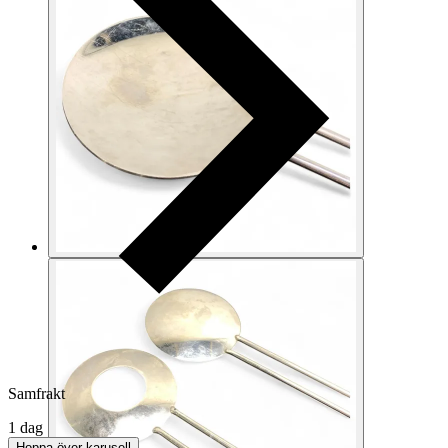
Samfrakt
1 dag
Hoppa över karusell