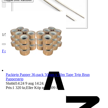
1
/
5
Footly
Packtejp Papper 36-pack 50mm x 50m Tape Tejp Brun
Papperstejp
Sluttid
14:24
9 aug 14:24
.
Pris:
1 320 kr
,
Eller Köp nu
1 699 kr
,
.