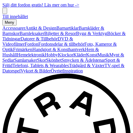
Sälj ditt fordon gratis! Läs mer om hur ->
Till innehållet
Meny
Accessoarer
Antikt & Design
Barnartiklar
Barnkläder &
Barnskor
Barnleksaker
Biljetter & Resor
Bygg & Verktyg
Böcker &
Tidningar
Datorer & Tillbehör
DVD &
Videofilmer
Fordon
Fordonsdelar & tillbehör
Foto, Kameror &
Optik
Frimärken
Handgjort & Konsthantverk
Hem &
Hushåll
Hemelektronik
Hobby
Klockor
Kläder
Konst
Musik
Mynt &
Sedlar
Samlarsaker
Skor
Skönhet
Smycken & Ädelstenar
Sport &
Fritid
Telefoni, Tablets & Wearables
Trädgård & Växter
TV-spel &
Datorspel
Vykort & Bilder
Övrigt
Inspiration