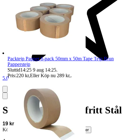
Packtejp Papper 6-pack 50mm x 50m Tape Tejp Brun
Papperstejp
Sluttid
14:25
9 aug 14:25
.
Pris:
220 kr
,
Eller Köp nu
289 kr
,
.
5.0
Salladsbestick Rostfritt Stål
19 kr
Köparskydd är valfritt hos företag.
Läs mer