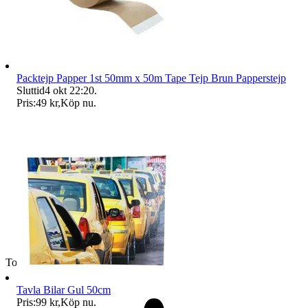
Packtejp Papper 1st 50mm x 50m Tape Tejp Brun Papperstejp
Sluttid
4 okt 22:20
.
Pris:
49 kr
,
Köp nu
.
Toppsäljare
Tavla Bilar Gul 50cm
Pris:
99 kr
,
Köp nu
.