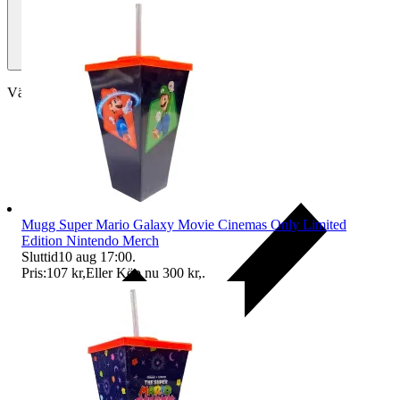
Välj till köparskydd
Mugg Super Mario Galaxy Movie Cinemas Only Limited
Edition Nintendo Merch
Sluttid
10 aug 17:00
.
Pris:
107 kr
,
Eller Köp nu
300 kr
,
.