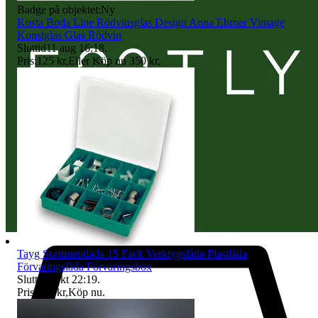
Badge på objektet:
Ny
Kosta Boda Line Rödvinsglas Design Anna Ehrner Vintage
Konstglas Glas Rödvin
Sluttid
11 aug 16:18
.
Pris:
125 kr
,
Eller Köp nu
350 kr
,
.
Tayg Sortimentlåda 15 Fack Verktygslåda Plastlåda
Förvaringslåda Förvaringsbox
Sluttid
4 okt 22:19
.
Pris:
149 kr
,
Köp nu
.