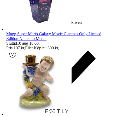
Ersättning om varan inte är som beskriven
Mugg Super Mario Galaxy Movie Cinemas Only Limited
Edition Nintendo Merch
Sluttid
10 aug 18:00
.
Pris:
107 kr
,
Eller Köp nu
300 kr
,
.