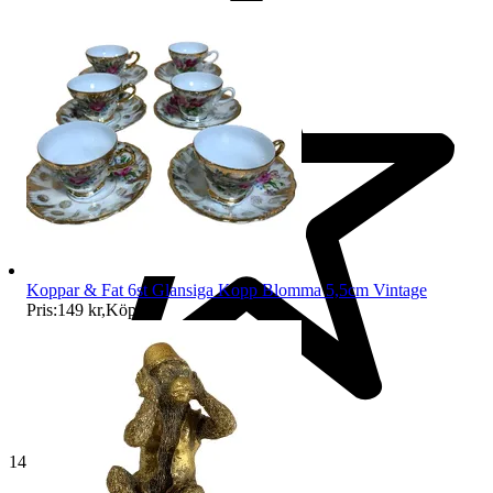
Koppar & Fat 6st Glansiga Kopp Blomma 5,5cm Vintage
Pris:
149 kr
,
Köp nu
.
140 506 omdömen