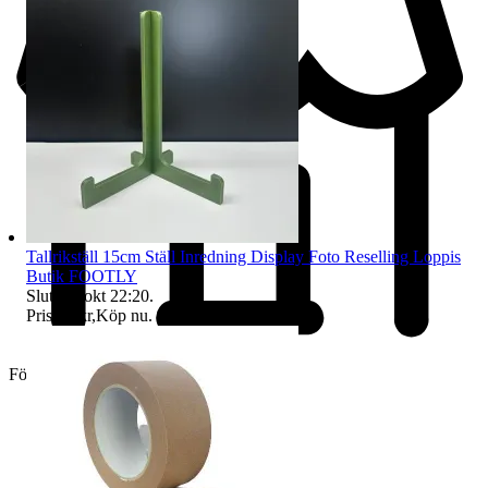
Tallrikställ 15cm Ställ Inredning Display Foto Reselling Loppis
Butik FOOTLY
Sluttid
4 okt 22:20
.
Pris:
49 kr
,
Köp nu
.
Företag