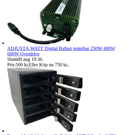
ADJUSTA-WATT Digital Ballast justerbar 250W 400W
600W Overdrive
Sluttid
9 aug 19:36
.
Pris:
500 kr
,
Eller Köp nu
750 kr
,
.