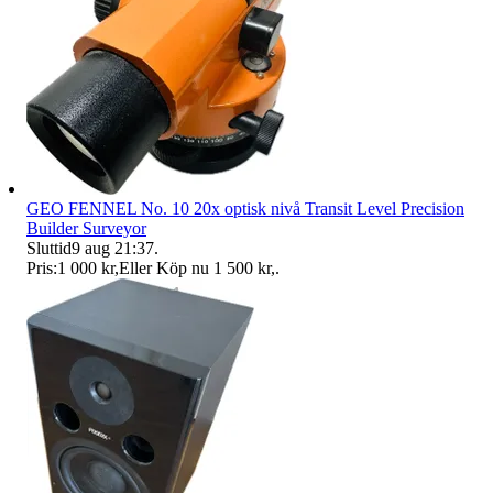
GEO FENNEL No. 10 20x optisk nivå Transit Level Precision
Builder Surveyor
Sluttid
9 aug 21:37
.
Pris:
1 000 kr
,
Eller Köp nu
1 500 kr
,
.