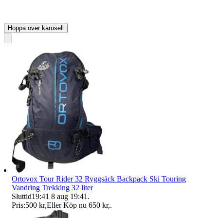
Hoppa över karusell
Ortovox Tour Rider 32 Ryggsäck Backpack Ski Touring
Vandring Trekking 32 liter
Sluttid
19:41
8 aug 19:41
.
Pris:
500 kr
,
Eller Köp nu
650 kr
,
.