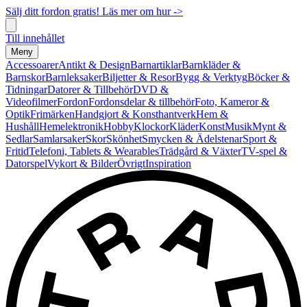
Sälj ditt fordon gratis! Läs mer om hur ->
Till innehållet
Meny
Accessoarer
Antikt & Design
Barnartiklar
Barnkläder &
Barnskor
Barnleksaker
Biljetter & Resor
Bygg & Verktyg
Böcker &
Tidningar
Datorer & Tillbehör
DVD &
Videofilmer
Fordon
Fordonsdelar & tillbehör
Foto, Kameror &
Optik
Frimärken
Handgjort & Konsthantverk
Hem &
Hushåll
Hemelektronik
Hobby
Klockor
Kläder
Konst
Musik
Mynt &
Sedlar
Samlarsaker
Skor
Skönhet
Smycken & Ädelstenar
Sport &
Fritid
Telefoni, Tablets & Wearables
Trädgård & Växter
TV-spel &
Datorspel
Vykort & Bilder
Övrigt
Inspiration