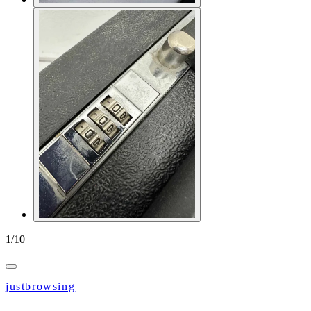
1
/
10
justbrowsing