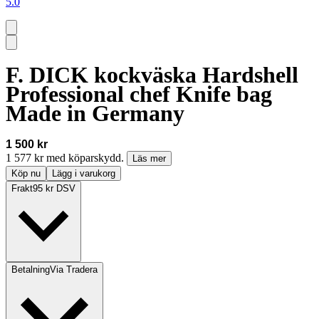
5.0
F. DICK kockväska Hardshell
Professional chef Knife bag
Made in Germany
1 500 kr
1 577 kr med köparskydd.
Läs mer
Köp nu
Lägg i varukorg
Frakt
95 kr DSV
Betalning
Via Tradera