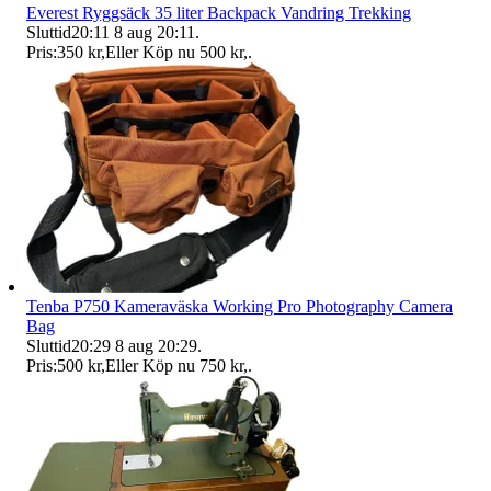
Everest Ryggsäck 35 liter Backpack Vandring Trekking
Sluttid
20:11
8 aug 20:11
.
Pris:
350 kr
,
Eller Köp nu
500 kr
,
.
Tenba P750 Kameraväska Working Pro Photography Camera
Bag
Sluttid
20:29
8 aug 20:29
.
Pris:
500 kr
,
Eller Köp nu
750 kr
,
.