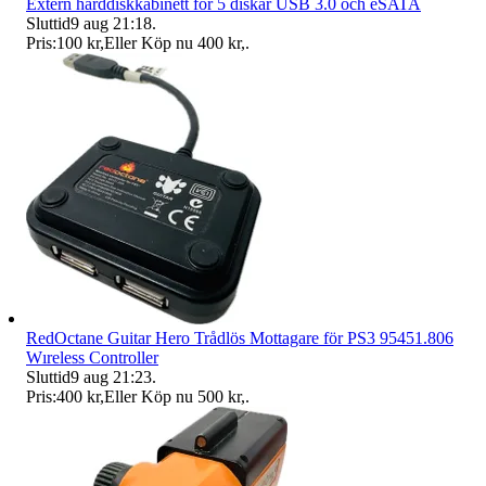
Extern hårddiskkabinett för 5 diskar USB 3.0 och eSATA
Sluttid
9 aug 21:18
.
Pris:
100 kr
,
Eller Köp nu
400 kr
,
.
RedOctane Guitar Hero Trådlös Mottagare för PS3 95451.806
Wıreless Controller
Sluttid
9 aug 21:23
.
Pris:
400 kr
,
Eller Köp nu
500 kr
,
.