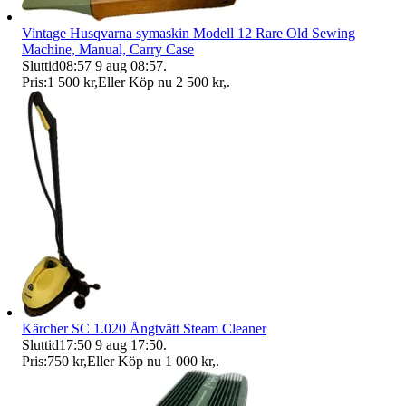
Vintage Husqvarna symaskin Modell 12 Rare Old Sewing
Machine, Manual, Carry Case
Sluttid
08:57
9 aug 08:57
.
Pris:
1 500 kr
,
Eller Köp nu
2 500 kr
,
.
Kärcher SC 1.020 Ångtvätt Steam Cleaner
Sluttid
17:50
9 aug 17:50
.
Pris:
750 kr
,
Eller Köp nu
1 000 kr
,
.