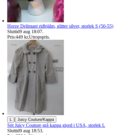
Horze Delimant ridhjälm, glitter silver, storlek S (50-55)
Sluttid
9 aug 18:07
.
Pris:
449 kr
,
Utropspris
.
|
L
Juicy Couture/Kappa
Söt Juicy Couture grå kappa gjord i USA, storlek L
Sluttid
9 aug 18:53
.