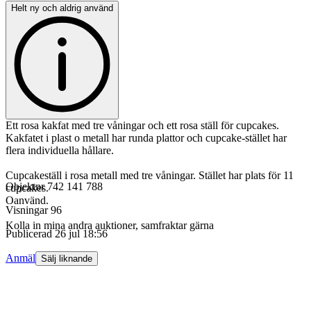
Helt ny och aldrig använd
Ett rosa kakfat med tre våningar och ett rosa ställ för cupcakes.
Kakfatet i plast o metall har runda plattor och cupcake-stället har
flera individuella hållare.
Cupcakeställ i rosa metall med tre våningar. Stället har plats för 11
Objektnr
742 141 788
cupcakes.
Oanvänd.
Visningar
96
Kolla in mina andra auktioner, samfraktar gärna
Publicerad
26 jul 18:56
Anmäl
Sälj liknande