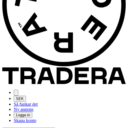
SEK
Så funkar det
Ny annons
Logga in
Skapa konto