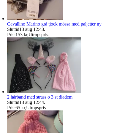
Cavallino Marino grå tjock mössa med paljetter ny
Sluttid
13 aug 12:43
.
Pris:
153 kr
,
Utropspris
.
2 hårband med strass o 3 st diadem
Sluttid
13 aug 12:44
.
Pris:
65 kr
,
Utropspris
.