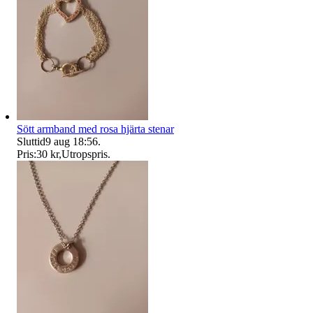
Sött armband med rosa hjärta stenar
Sluttid
9 aug 18:56
.
Pris:
30 kr
,
Utropspris
.