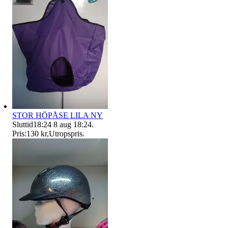
STOR HÖPÅSE LILA NY
Sluttid
18:24
8 aug 18:24
.
Pris:
130 kr
,
Utropspris
.