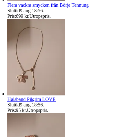
Flera vackra smycken från Börje Tennung
Sluttid
9 aug 18:56
.
Pris:
699 kr
,
Utropspris
.
Halsband Pilgrim LOVE
Sluttid
9 aug 18:56
.
Pris:
95 kr
,
Utropspris
.