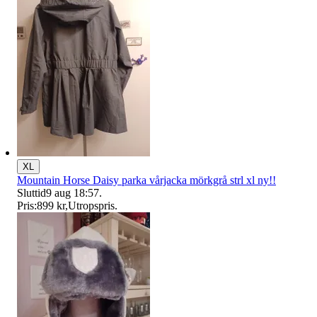
XL
Mountain Horse Daisy parka vårjacka mörkgrå strl xl ny!!
Sluttid
9 aug 18:57
.
Pris:
899 kr
,
Utropspris
.