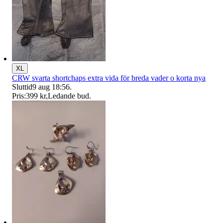
XL
CRW svarta shortchaps extra vida för breda vader o korta nya
Sluttid
9 aug 18:56
.
Pris:
399 kr
,
Ledande bud
.