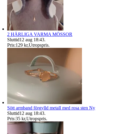
2 HÄRLIGA VARMA MÖSSOR
Sluttid
12 aug 18:43
.
Pris:
129 kr
,
Utropspris
.
Sött armband förgylld metall med rosa sten Ny
Sluttid
12 aug 18:43
.
Pris:
35 kr
,
Utropspris
.