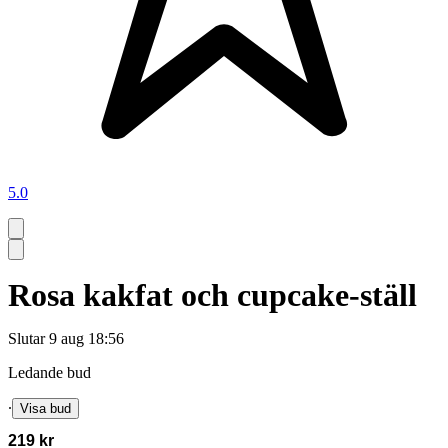
5.0
Rosa kakfat och cupcake-ställ
Slutar
9 aug 18:56
Ledande bud
∙
Visa bud
219 kr