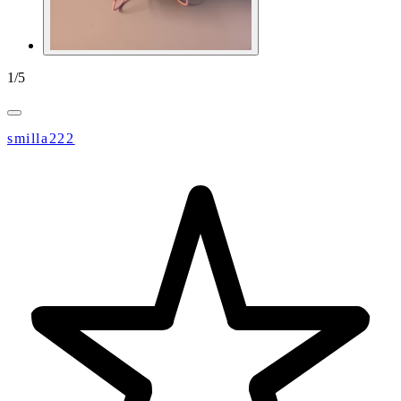
1
/
5
smilla222