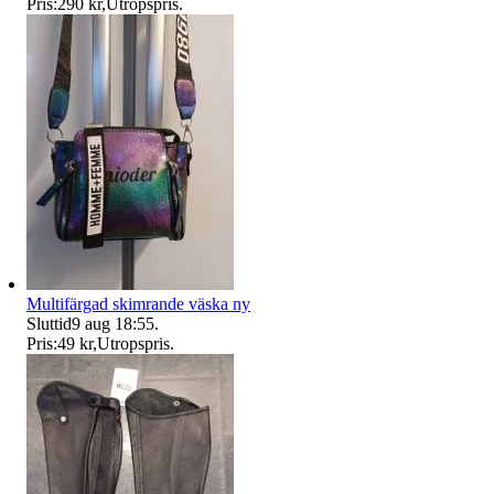
Pris:
290 kr
,
Utropspris
.
Multifärgad skimrande väska ny
Sluttid
9 aug 18:55
.
Pris:
49 kr
,
Utropspris
.