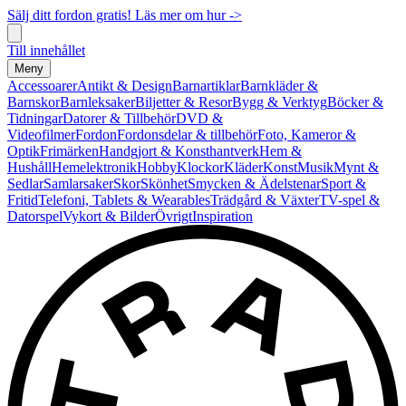
Sälj ditt fordon gratis! Läs mer om hur ->
Till innehållet
Meny
Accessoarer
Antikt & Design
Barnartiklar
Barnkläder &
Barnskor
Barnleksaker
Biljetter & Resor
Bygg & Verktyg
Böcker &
Tidningar
Datorer & Tillbehör
DVD &
Videofilmer
Fordon
Fordonsdelar & tillbehör
Foto, Kameror &
Optik
Frimärken
Handgjort & Konsthantverk
Hem &
Hushåll
Hemelektronik
Hobby
Klockor
Kläder
Konst
Musik
Mynt &
Sedlar
Samlarsaker
Skor
Skönhet
Smycken & Ädelstenar
Sport &
Fritid
Telefoni, Tablets & Wearables
Trädgård & Växter
TV-spel &
Datorspel
Vykort & Bilder
Övrigt
Inspiration