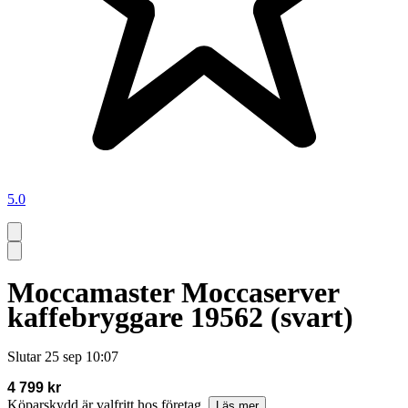
5.0
Moccamaster Moccaserver
kaffebryggare 19562 (svart)
Slutar
25 sep 10:07
4 799 kr
Köparskydd är valfritt hos företag.
Läs mer