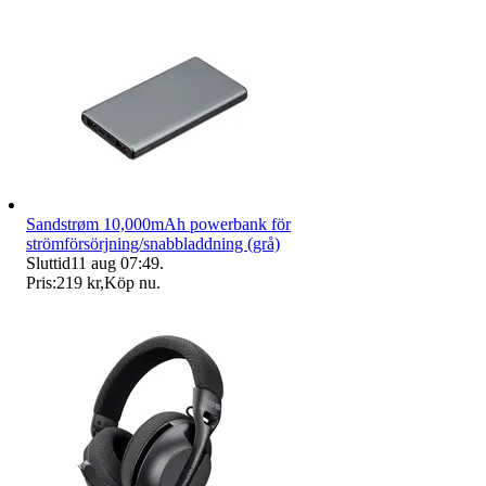
Sandstrøm 10,000mAh powerbank för
strömförsörjning/snabbladdning (grå)
Sluttid
11 aug 07:49
.
Pris:
219 kr
,
Köp nu
.