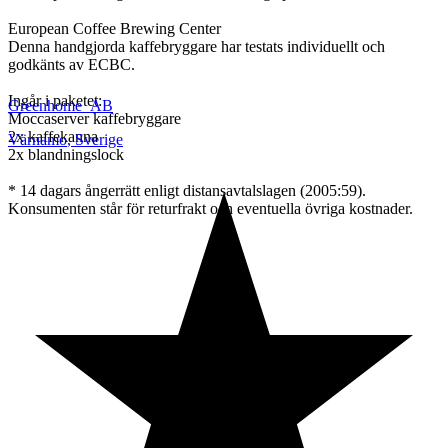
European Coffee Brewing Center
Denna handgjorda kaffebryggare har testats individuellt och
godkänts av ECBC.
Ingår i paketet:
Greenhome_AB
Moccaserver kaffebryggare
2x kaffekanna
Värnamo
,
Sverige
2x blandningslock
* 14 dagars ångerrätt enligt distansavtalslagen (2005:59).
Konsumenten står för returfrakt och eventuella övriga kostnader.