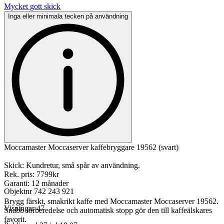
Mycket gott skick
Inga eller minimala tecken på användning
Moccamaster Moccaserver kaffebryggare 19562 (svart)
Skick: Kundretur, små spår av användning.
Rek. pris: 7799kr
Garanti: 12 månader
Objektnr
742 243 921
Brygg färskt, smakrikt kaffe med Moccamaster Moccaserver 19562.
Visningar
47
Snabb förberedelse och automatisk stopp gör den till kaffeälskares
favorit.