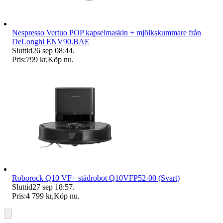
Nespresso Vertuo POP kapselmaskin + mjölkskummare från
DeLonghi ENV90.BAE
Sluttid
26 sep 08:44
.
Pris:
799 kr
,
Köp nu
.
Roborock Q10 VF+ städrobot Q10VFP52-00 (Svart)
Sluttid
27 sep 18:57
.
Pris:
4 799 kr
,
Köp nu
.