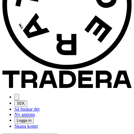
SEK
Så funkar det
Ny annons
Logga in
Skapa konto