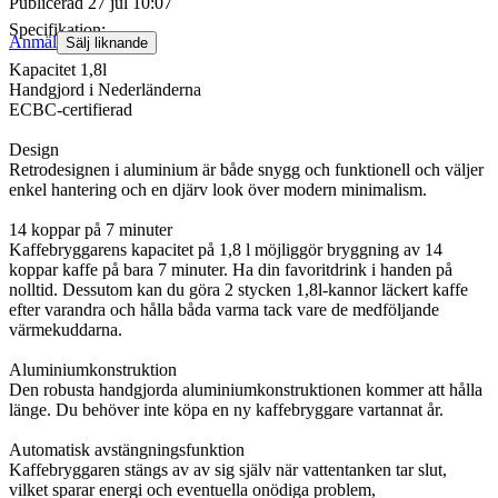
Publicerad
27 jul 10:07
Specifikation:
Anmäl
Sälj liknande
Kapacitet 1,8l
Handgjord i Nederländerna
ECBC-certifierad
Design
Retrodesignen i aluminium är både snygg och funktionell och väljer
enkel hantering och en djärv look över modern minimalism.
14 koppar på 7 minuter
Kaffebryggarens kapacitet på 1,8 l möjliggör bryggning av 14
koppar kaffe på bara 7 minuter. Ha din favoritdrink i handen på
nolltid. Dessutom kan du göra 2 stycken 1,8l-kannor läckert kaffe
efter varandra och hålla båda varma tack vare de medföljande
värmekuddarna.
Aluminiumkonstruktion
Den robusta handgjorda aluminiumkonstruktionen kommer att hålla
länge. Du behöver inte köpa en ny kaffebryggare vartannat år.
Automatisk avstängningsfunktion
Kaffebryggaren stängs av av sig själv när vattentanken tar slut,
vilket sparar energi och eventuella onödiga problem,