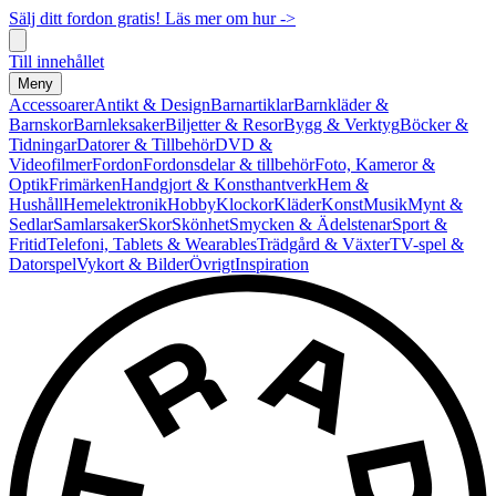
Sälj ditt fordon gratis! Läs mer om hur ->
Till innehållet
Meny
Accessoarer
Antikt & Design
Barnartiklar
Barnkläder &
Barnskor
Barnleksaker
Biljetter & Resor
Bygg & Verktyg
Böcker &
Tidningar
Datorer & Tillbehör
DVD &
Videofilmer
Fordon
Fordonsdelar & tillbehör
Foto, Kameror &
Optik
Frimärken
Handgjort & Konsthantverk
Hem &
Hushåll
Hemelektronik
Hobby
Klockor
Kläder
Konst
Musik
Mynt &
Sedlar
Samlarsaker
Skor
Skönhet
Smycken & Ädelstenar
Sport &
Fritid
Telefoni, Tablets & Wearables
Trädgård & Växter
TV-spel &
Datorspel
Vykort & Bilder
Övrigt
Inspiration