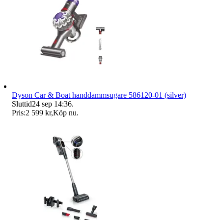
Dyson Car & Boat handdammsugare 586120-01 (silver)
Sluttid
24 sep 14:36
.
Pris:
2 599 kr
,
Köp nu
.