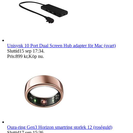
Unisynk 10 Port Dual Screen Hub adapter för Mac (svart)
Sluttid
15 sep 17:34
.
Pris:
899 kr
,
Köp nu
.
Oura-ring Gen3 Horizon smartring storlek 12 (roséguld)
Sluttid
17 sep 15:36
.