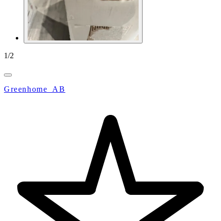
1
/
2
Greenhome_AB