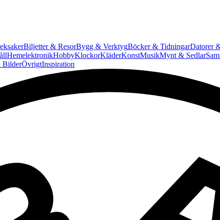
eksaker
Biljetter & Resor
Bygg & Verktyg
Böcker & Tidningar
Datorer &
ll
Hemelektronik
Hobby
Klockor
Kläder
Konst
Musik
Mynt & Sedlar
Saml
 Bilder
Övrigt
Inspiration