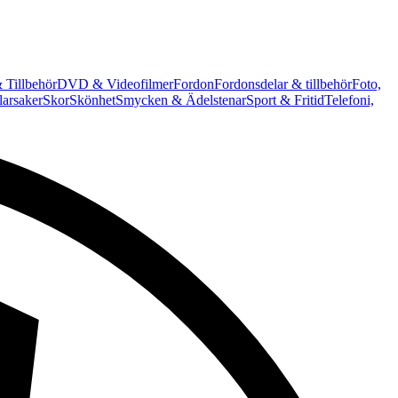
 Tillbehör
DVD & Videofilmer
Fordon
Fordonsdelar & tillbehör
Foto,
arsaker
Skor
Skönhet
Smycken & Ädelstenar
Sport & Fritid
Telefoni,