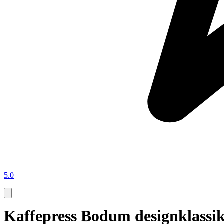
5.0
Kaffepress Bodum designklassi