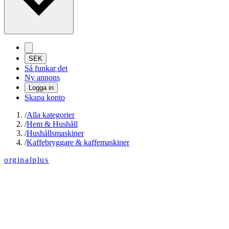
SEK
Så funkar det
Ny annons
Logga in
Skapa konto
/
Alla kategorier
/
Hem & Hushåll
/
Hushållsmaskiner
/
Kaffebryggare & kaffemaskiner
orginalplus