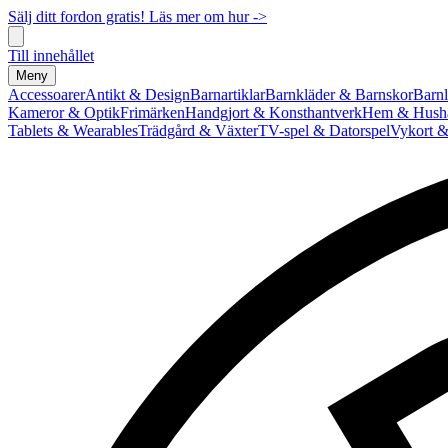
Sälj ditt fordon gratis! Läs mer om hur ->
Till innehållet
Meny
Accessoarer
Antikt & Design
Barnartiklar
Barnkläder & Barnskor
Barnl
Kameror & Optik
Frimärken
Handgjort & Konsthantverk
Hem & Hushå
Tablets & Wearables
Trädgård & Växter
TV-spel & Datorspel
Vykort &