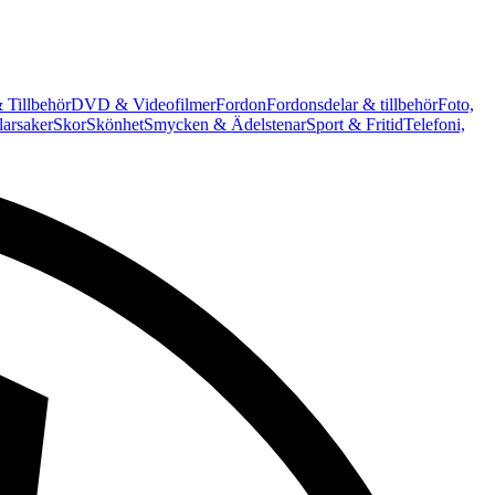
 Tillbehör
DVD & Videofilmer
Fordon
Fordonsdelar & tillbehör
Foto,
arsaker
Skor
Skönhet
Smycken & Ädelstenar
Sport & Fritid
Telefoni,