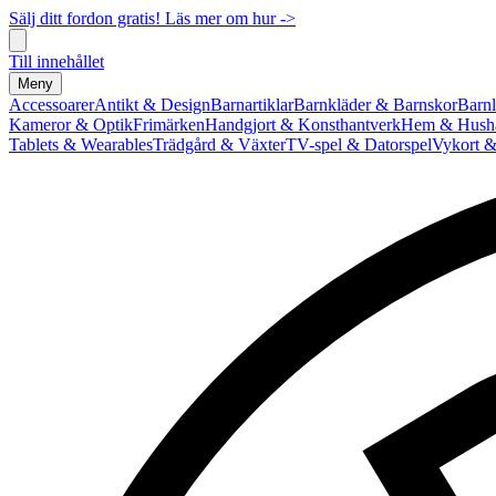
Sälj ditt fordon gratis! Läs mer om hur ->
Till innehållet
Meny
Accessoarer
Antikt & Design
Barnartiklar
Barnkläder & Barnskor
Barnl
Kameror & Optik
Frimärken
Handgjort & Konsthantverk
Hem & Hushå
Tablets & Wearables
Trädgård & Växter
TV-spel & Datorspel
Vykort &