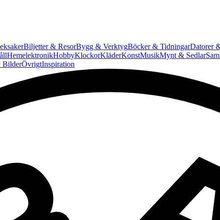
eksaker
Biljetter & Resor
Bygg & Verktyg
Böcker & Tidningar
Datorer &
ll
Hemelektronik
Hobby
Klockor
Kläder
Konst
Musik
Mynt & Sedlar
Saml
 Bilder
Övrigt
Inspiration