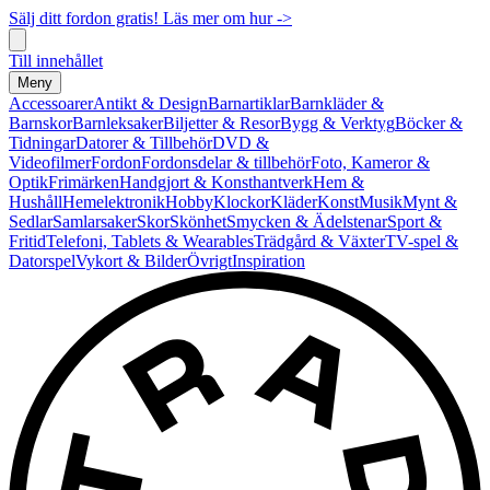
Sälj ditt fordon gratis! Läs mer om hur ->
Till innehållet
Meny
Accessoarer
Antikt & Design
Barnartiklar
Barnkläder &
Barnskor
Barnleksaker
Biljetter & Resor
Bygg & Verktyg
Böcker &
Tidningar
Datorer & Tillbehör
DVD &
Videofilmer
Fordon
Fordonsdelar & tillbehör
Foto, Kameror &
Optik
Frimärken
Handgjort & Konsthantverk
Hem &
Hushåll
Hemelektronik
Hobby
Klockor
Kläder
Konst
Musik
Mynt &
Sedlar
Samlarsaker
Skor
Skönhet
Smycken & Ädelstenar
Sport &
Fritid
Telefoni, Tablets & Wearables
Trädgård & Växter
TV-spel &
Datorspel
Vykort & Bilder
Övrigt
Inspiration