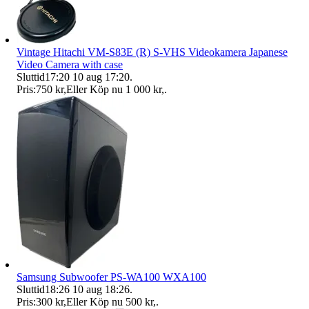
Vintage Hitachi VM-S83E (R) S-VHS Videokamera Japanese
Video Camera with case
Sluttid
17:20
10 aug 17:20
.
Pris:
750 kr
,
Eller Köp nu
1 000 kr
,
.
Samsung Subwoofer PS-WA100 WXA100
Sluttid
18:26
10 aug 18:26
.
Pris:
300 kr
,
Eller Köp nu
500 kr
,
.