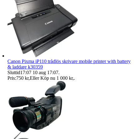
Canon Pixma iP110 trådlös skrivare mobile printer with battery
& laddare k30359
Sluttid
17:07
10 aug 17:07
.
Pris:
750 kr
,
Eller Köp nu
1 000 kr
,
.