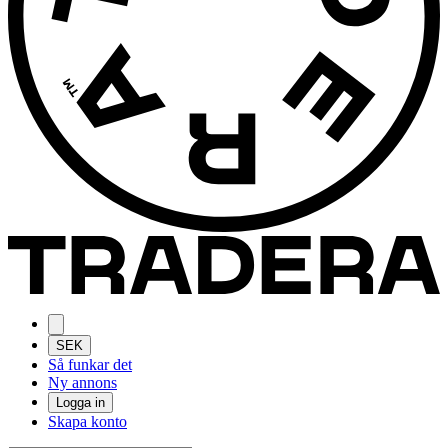
SEK
Så funkar det
Ny annons
Logga in
Skapa konto