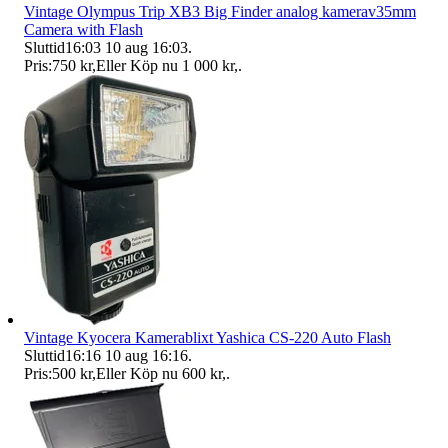
Vintage Olympus Trip XB3 Big Finder analog kamerav35mm
Camera with Flash
Sluttid
16:03
10 aug 16:03
.
Pris:
750 kr
,
Eller Köp nu
1 000 kr
,
.
Vintage Kyocera Kamerablixt Yashica CS-220 Auto Flash
Sluttid
16:16
10 aug 16:16
.
Pris:
500 kr
,
Eller Köp nu
600 kr
,
.