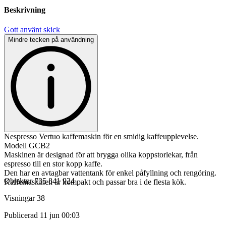
Beskrivning
Gott använt skick
Mindre tecken på användning
Nespresso Vertuo kaffemaskin för en smidig kaffeupplevelse.
Modell GCB2
Maskinen är designad för att brygga olika koppstorlekar, från
espresso till en stor kopp kaffe.
Den har en avtagbar vattentank för enkel påfyllning och rengöring.
Objektnr
735 841 924
Kaffemaskinen är kompakt och passar bra i de flesta kök.
Visningar
38
Publicerad
11 jun 00:03