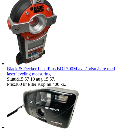
Black & Decker LaserPlus BDL500M avståndsmätare med
laser leveling measuring
Sluttid
15:57
10 aug 15:57
.
Pris:
300 kr
,
Eller Köp nu
400 kr
,
.