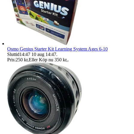
Osmo Genius Starter Kit Learning System Ages 6-10
Sluttid
14:47
10 aug 14:47
.
Pris:
250 kr
,
Eller Köp nu
350 kr
,
.