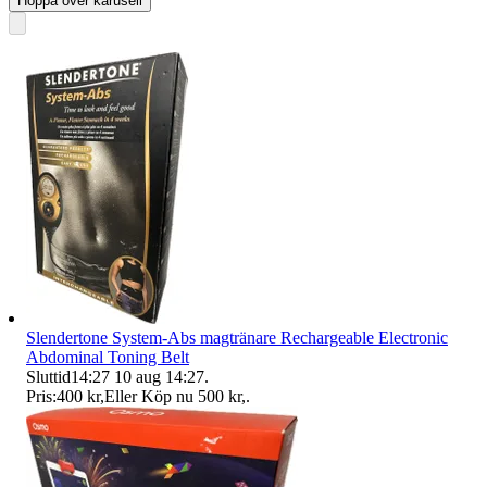
Hoppa över karusell
Slendertone System-Abs magtränare Rechargeable Electronic
Abdominal Toning Belt
Sluttid
14:27
10 aug 14:27
.
Pris:
400 kr
,
Eller Köp nu
500 kr
,
.