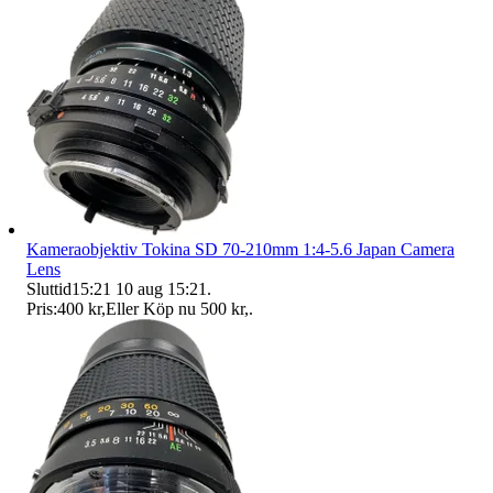
Kameraobjektiv Tokina SD 70-210mm 1:4-5.6 Japan Camera
Lens
Sluttid
15:21
10 aug 15:21
.
Pris:
400 kr
,
Eller Köp nu
500 kr
,
.