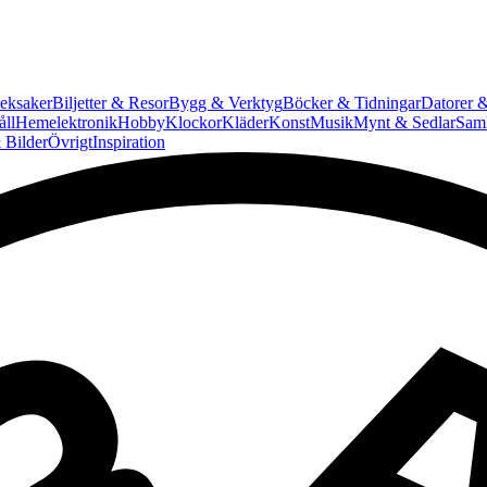
eksaker
Biljetter & Resor
Bygg & Verktyg
Böcker & Tidningar
Datorer &
ll
Hemelektronik
Hobby
Klockor
Kläder
Konst
Musik
Mynt & Sedlar
Saml
 Bilder
Övrigt
Inspiration