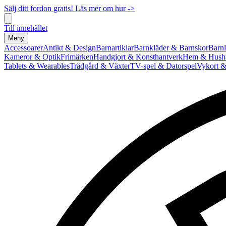
Sälj ditt fordon gratis! Läs mer om hur ->
Till innehållet
Meny
Accessoarer
Antikt & Design
Barnartiklar
Barnkläder & Barnskor
Barnl
Kameror & Optik
Frimärken
Handgjort & Konsthantverk
Hem & Hushå
Tablets & Wearables
Trädgård & Växter
TV-spel & Datorspel
Vykort &