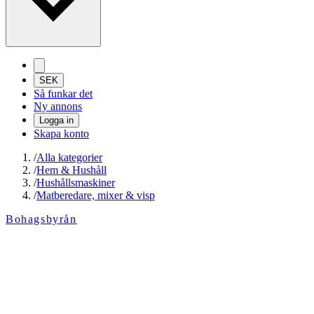
SEK
Så funkar det
Ny annons
Logga in
Skapa konto
/
Alla kategorier
/
Hem & Hushåll
/
Hushållsmaskiner
/
Matberedare, mixer & visp
Bohagsbyrån