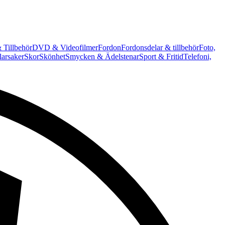
 Tillbehör
DVD & Videofilmer
Fordon
Fordonsdelar & tillbehör
Foto,
arsaker
Skor
Skönhet
Smycken & Ädelstenar
Sport & Fritid
Telefoni,