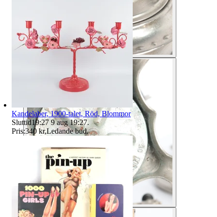
Kandelaber, 1900-talet, Röd, Blommor
Sluttid
19:27
9 aug 19:27
.
Pris:
340 kr
,
Ledande bud
.