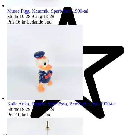
Musse Pigg, Keramik, Sparbössa, 1900-tal
Sluttid
19:28
9 aug 19:28
.
Pris:
16 kr
,
Ledande bud
.
Kalle Anka, Figurin, Sparbössa, Bemålad, Gips, 1900-tal
Sluttid
19:29
9 aug 19:29
.
Pris:
10 kr
,
Ledande bud
.