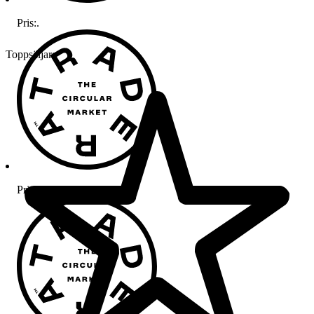
Pris:
.
Toppsäljare
Pris:
.