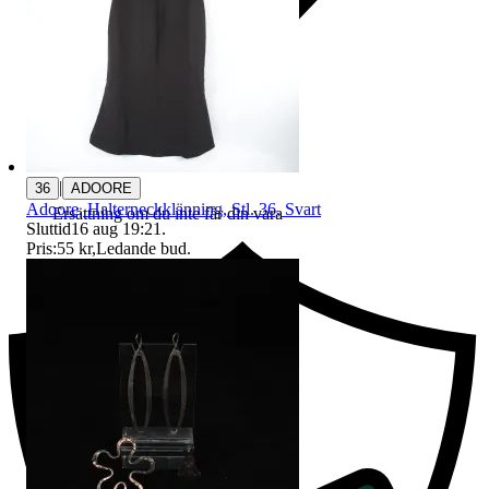
|
36
ADOORE
Adoore, Halterneckklänning, Stl. 36, Svart
Ersättning om du inte får din vara
Sluttid
16 aug 19:21
.
Pris:
55 kr
,
Ledande bud
.