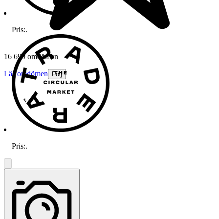
Pris:
.
16 699 omdömen
Läs omdömen
Följ
Pris:
.