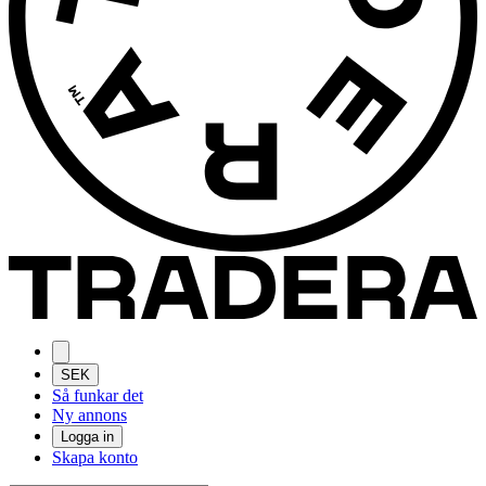
SEK
Så funkar det
Ny annons
Logga in
Skapa konto