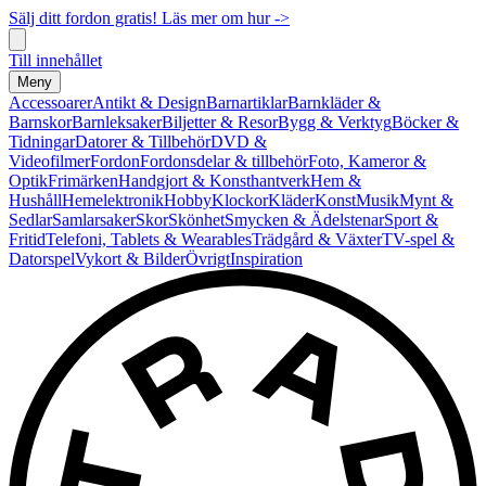
Sälj ditt fordon gratis! Läs mer om hur ->
Till innehållet
Meny
Accessoarer
Antikt & Design
Barnartiklar
Barnkläder &
Barnskor
Barnleksaker
Biljetter & Resor
Bygg & Verktyg
Böcker &
Tidningar
Datorer & Tillbehör
DVD &
Videofilmer
Fordon
Fordonsdelar & tillbehör
Foto, Kameror &
Optik
Frimärken
Handgjort & Konsthantverk
Hem &
Hushåll
Hemelektronik
Hobby
Klockor
Kläder
Konst
Musik
Mynt &
Sedlar
Samlarsaker
Skor
Skönhet
Smycken & Ädelstenar
Sport &
Fritid
Telefoni, Tablets & Wearables
Trädgård & Växter
TV-spel &
Datorspel
Vykort & Bilder
Övrigt
Inspiration