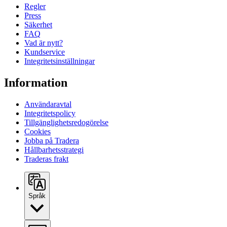
Regler
Press
Säkerhet
FAQ
Vad är nytt?
Kundservice
Integritetsinställningar
Information
Användaravtal
Integritetspolicy
Tillgänglighetsredogörelse
Cookies
Jobba på Tradera
Hållbarhetsstrategi
Traderas frakt
Språk