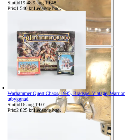
Sluttid
19:48
9 aug 19:48
.
Pris:
1 540 kr
,
Ledande bud
.
Warhammer Quest Chaos, 1995, Brädspel Vintage, Warrior
utbyggnad
Sluttid
16 aug 19:01
.
Pris:
2 825 kr
,
Ledande bud
.