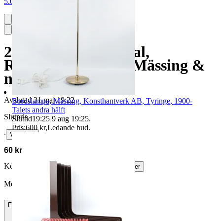
5.0
2x Samovar, 1900-tal,
Ryssland, Vintage, Mässing &
nickel
Avslutad
31 maj 19:22
Bordslampa, Mässing, Konsthantverk AB, Tyringe, 1900-
Talets andra hälft
Slutpris
Sluttid
19:25
9 aug 19:25
.
Pris:
600 kr
,
Ledande bud
.
∙
Visa bud
60 kr
Köparskydd är valfritt hos företag.
Läs mer
Meltingman044 vann auktionen
Frakt
125 kr DSV