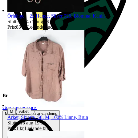
Örhänge + 2x Hänge, Silver 925, Blomma, Kanin
Sluttid
19:45
9 aug 19:45
.
Pris:
83 kr
,
Ledande bud
.
Beskrivning
Gott använt skick
|
M
Arket
Mindre tecken på användning
Arket, Skjorta, Stl. M, 100% Linne, Brun
Sluttid
16 aug 19:17
.
Pris:
1 kr
,
Ledande bud
.