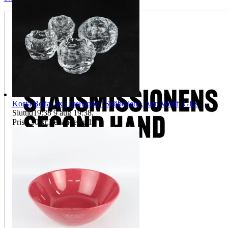
Kosta Boda, 4x Ljuslyktor, "Snöbollen", Ann Wolff, Glas
Sluttid
19:38
9 aug 19:38
.
Pris:
130 kr
,
Ledande bud
.