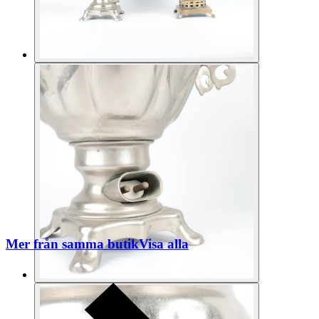
Mer från samma butik
Visa alla