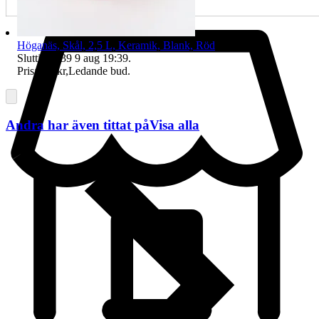
Höganäs, Skål, 2,5 L, Keramik, Blank, Röd
Sluttid
19:39
9 aug 19:39
.
Pris:
320 kr
,
Ledande bud
.
Andra har även tittat på
Visa alla