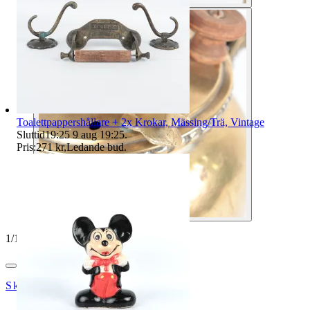
Toalettpappershållare + 2x Krokar, Mässing/Trä, Vintage
Sluttid
19:25
9 aug 19:25
.
Pris:
271 kr
,
Ledande bud
.
1
/
10
SkåneStadsmission