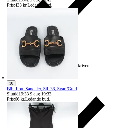
Pris:
433 kr
,
Ledande bud
.
Ersättning om varan inte är som beskriven
38
Bibi Lou, Sandaler, Stl. 38, Svart/Guld
Sluttid
19:33
9 aug 19:33
.
Pris:
66 kr
,
Ledande bud
.