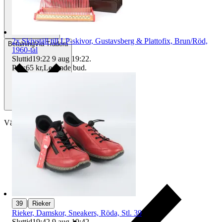
2x Skivställ till LP-skivor, Gustavsberg & Plattofix, Brun/Röd,
Betalning
Via Tradera
1960-tal
Sluttid
19:22
9 aug 19:22
.
Pris:
65 kr
,
Ledande bud
.
Välj till köparskydd
|
39
Rieker
Rieker, Damskor, Sneakers, Röda, Stl. 39
Sluttid
19:42
9 aug 19:42
.