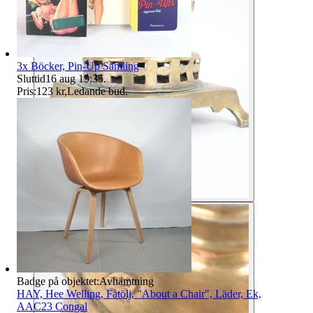
3x Böcker, Pin-Up Samling
Sluttid
16 aug 19:35
.
Pris:
123 kr
,
Ledande bud
.
Badge på objektet:
Avhämtning
HAY, Hee Welling, Fåtölj, "About a Chair", Läder, Ek,
AAC23 Congal