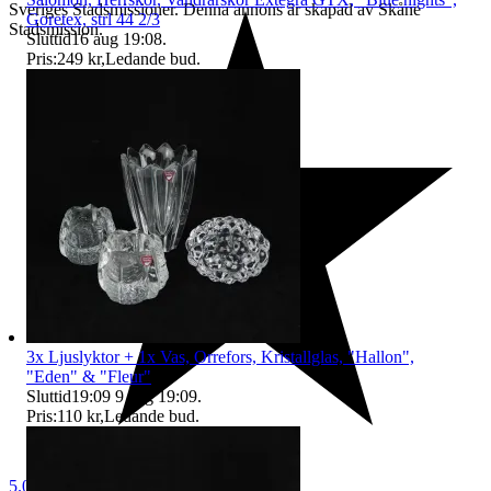
Sveriges Stadsmissioner. Denna annons är skapad av Skåne
Goretex, strl 44 2/3
Stadsmission.
Sluttid
16 aug 19:08
.
Pris:
249 kr
,
Ledande bud
.
3x Ljuslyktor + 1x Vas, Orrefors, Kristallglas, "Hallon",
"Eden" & "Fleur"
Sluttid
19:09
9 aug 19:09
.
Pris:
110 kr
,
Ledande bud
.
5.0