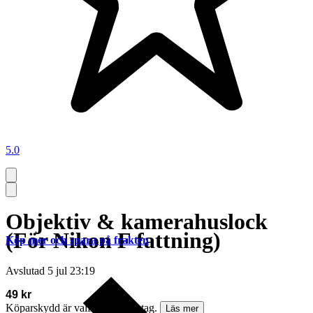
5.0
Objektiv & kamerahuslock
(För Nikon F fattning)
Köp mer och spara på frakten
Avslutad
5 jul 23:19
49 kr
Köparskydd är valfritt hos företag.
Läs mer