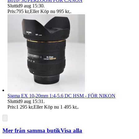
B016- SUPERZOOM FÖR CANON
Sluttid
9 aug 15:30
.
Pris:
795 kr
,
Eller Köp nu
995 kr
,
.
Sigma EX 10-20mm 1:4-5.6 DC HSM - FÖR NIKON
Sluttid
9 aug 15:31
.
Pris:
1 295 kr
,
Eller Köp nu
1 495 kr
,
.
Mer från samma butik
Visa alla