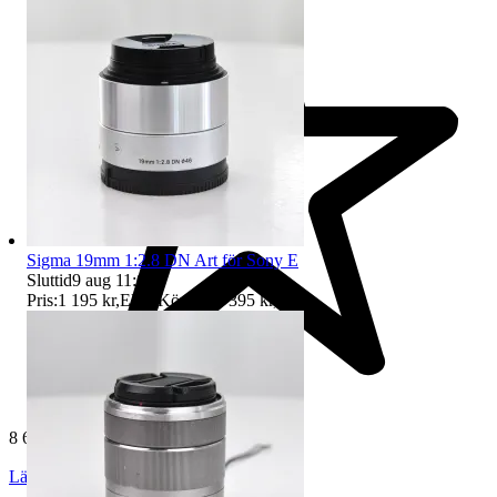
Sigma 19mm 1:2.8 DN Art för Sony E
Sluttid
9 aug 11:00
.
Pris:
1 195 kr
,
Eller Köp nu
1 395 kr
,
.
8 607 omdömen
Läs omdömen
Följ