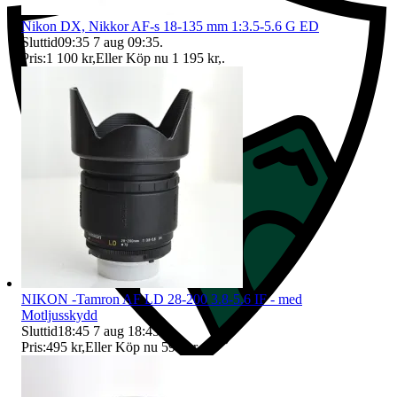
Nikon DX, Nikkor AF-s 18-135 mm 1:3.5-5.6 G ED
Sluttid
09:35
7 aug 09:35
.
Pris:
1 100 kr
,
Eller Köp nu
1 195 kr
,
.
NIKON -Tamron AF LD 28-200 3.8-5.6 IF - med
Motljusskydd
Sluttid
18:45
7 aug 18:45
.
Pris:
495 kr
,
Eller Köp nu
595 kr
,
.