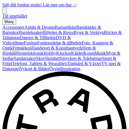
Sälj ditt fordon gratis! Läs mer om hur ->
Till innehållet
Meny
Accessoarer
Antikt & Design
Barnartiklar
Barnkläder &
Barnskor
Barnleksaker
Biljetter & Resor
Bygg & Verktyg
Böcker &
Tidningar
Datorer & Tillbehör
DVD &
Videofilmer
Fordon
Fordonsdelar & tillbehör
Foto, Kameror &
Optik
Frimärken
Handgjort & Konsthantverk
Hem &
Hushåll
Hemelektronik
Hobby
Klockor
Kläder
Konst
Musik
Mynt &
Sedlar
Samlarsaker
Skor
Skönhet
Smycken & Ädelstenar
Sport &
Fritid
Telefoni, Tablets & Wearables
Trädgård & Växter
TV-spel &
Datorspel
Vykort & Bilder
Övrigt
Inspiration