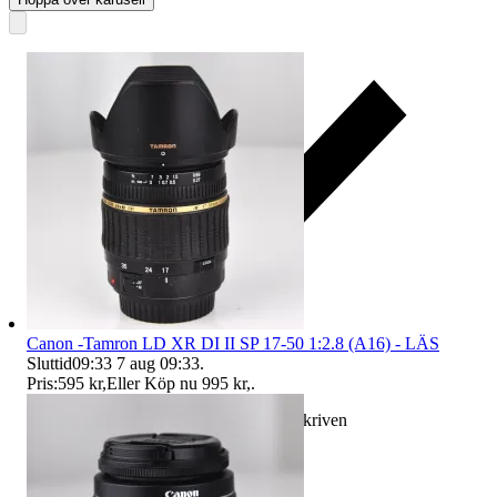
Canon -Tamron LD XR DI II SP 17-50 1:2.8 (A16) - LÄS
Sluttid
09:33
7 aug 09:33
.
Pris:
595 kr
,
Eller Köp nu
995 kr
,
.
Ersättning om varan inte är som beskriven