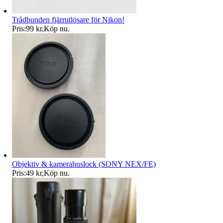
Trådbunden fjärrutlösare för Nikon!
Pris:
99 kr
,
Köp nu
.
Objektiv & kamerahuslock (SONY NEX/FE)
Pris:
49 kr
,
Köp nu
.