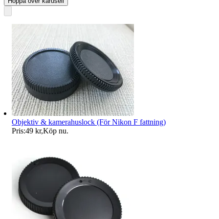
Hoppa över karusell
Objektiv & kamerahuslock (För Nikon F fattning)
Pris:
49 kr
,
Köp nu
.