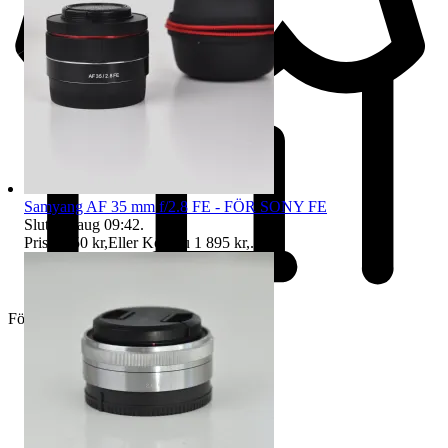
Samyang AF 35 mm f/2.8 FE - FÖR SONY FE
Sluttid
9 aug 09:42
.
Pris:
1 750 kr
,
Eller Köp nu
1 895 kr
,
.
Företag