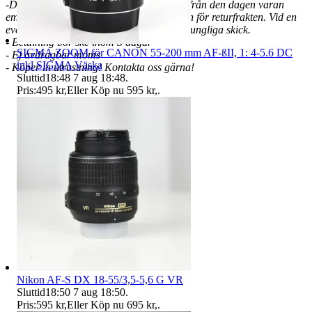
-Du som köpare har 14 dagars ångerrätt från den dagen varan
emottages. Vid eventuell retur står köparen för returfrakten. Vid en
eventuell retur skall varan vara i sitt ursprungliga skick.
- Betalning bör ske inom 3 dagar
SIGMA ZOOM för CANON 55-200 mm AF-ßII, 1: 4-5.6 DC
- Ej avdragbar moms
inkl SIGMA Väska
- Köper in utrustning! Kontakta oss gärna!
Sluttid
18:48
7 aug 18:48
.
Pris:
495 kr
,
Eller Köp nu
595 kr
,
.
Nikon AF-S DX 18-55/3,5-5,6 G VR
Sluttid
18:50
7 aug 18:50
.
Pris:
595 kr
,
Eller Köp nu
695 kr
,
.