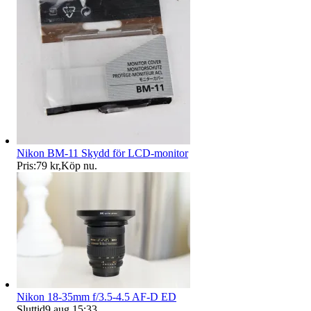
Nikon BM-11 Skydd för LCD-monitor
Pris:
79 kr
,
Köp nu
.
Nikon 18-35mm f/3.5-4.5 AF-D ED
Sluttid
9 aug 15:33
.