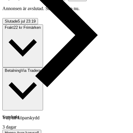
Annonsen är avslutad. Såld med Köp nu.
Slutade
5 jul 23:19
Frakt
22 kr Frimärken
Betalning
Via Tradera
Samfrakt
Välj till köparskydd
3 dagar
Hoppa över karusell