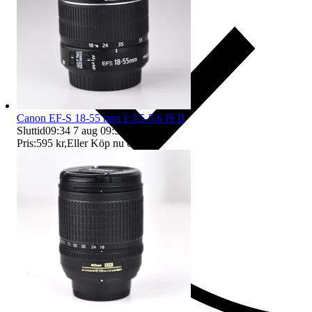
Canon EF-S 18-55 mm 1:3.5-5.6 IS II
Sluttid
09:34
7 aug 09:34
.
Pris:
595 kr
,
Eller Köp nu
650 kr
,
.
Ersättning om du inte får din vara