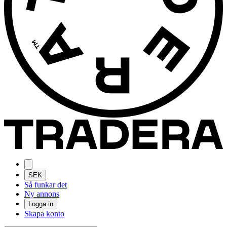
SEK
Så funkar det
Ny annons
Logga in
Skapa konto