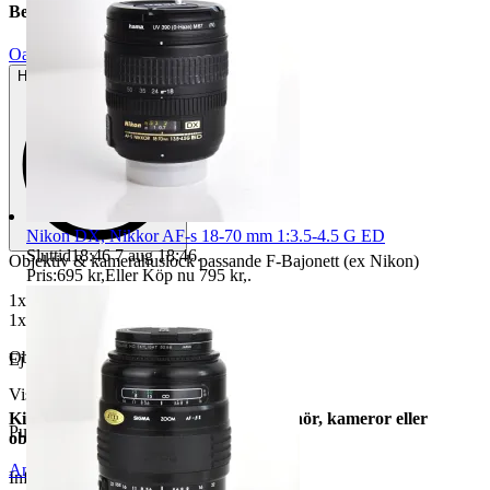
Beskrivning
Oanvänt
Helt ny och aldrig använd
Nikon DX, Nikkor AF-s 18-70 mm 1:3.5-4.5 G ED
Sluttid
18:46
7 aug 18:46
.
Objektiv & kamerahuslock passande F-Bajonett (ex Nikon)
Pris:
695 kr
,
Eller Köp nu
795 kr
,
.
1x Bakre Objektivlock
1x Kamerahuslock
Objektnr
730 440 816
Ej original, ersättningsprodukt, Fint skick
Visningar
105
Kika gärna in i min butik för fler tillbehör, kameror eller
Publicerad
7 maj 06:22
objektiv!
Anmäl
Sälj liknande
Information: