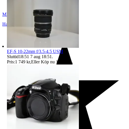
MBO2018
Hallsberg
,
Sverige
EF-S 10-22mm f/3.5-4.5 USM
Sluttid
18:51
7 aug 18:51
.
Pris:
1 749 kr
,
Eller Köp nu
1 995 kr
,
.