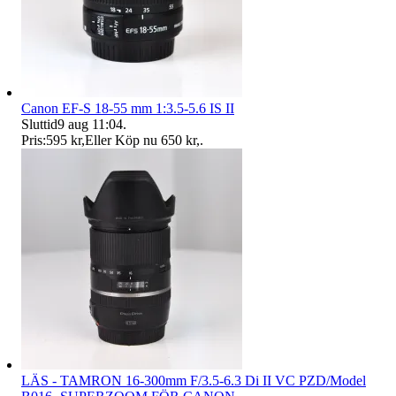
Canon EF-S 18-55 mm 1:3.5-5.6 IS II
Sluttid
9 aug 11:04
.
Pris:
595 kr
,
Eller Köp nu
650 kr
,
.
LÄS - TAMRON 16-300mm F/3.5-6.3 Di II VC PZD/Model