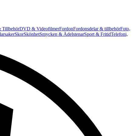
 Tillbehör
DVD & Videofilmer
Fordon
Fordonsdelar & tillbehör
Foto,
arsaker
Skor
Skönhet
Smycken & Ädelstenar
Sport & Fritid
Telefoni,