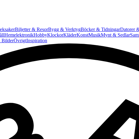
eksaker
Biljetter & Resor
Bygg & Verktyg
Böcker & Tidningar
Datorer &
ll
Hemelektronik
Hobby
Klockor
Kläder
Konst
Musik
Mynt & Sedlar
Saml
 Bilder
Övrigt
Inspiration