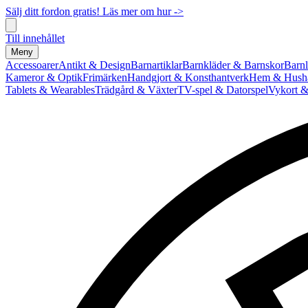
Sälj ditt fordon gratis! Läs mer om hur ->
Till innehållet
Meny
Accessoarer
Antikt & Design
Barnartiklar
Barnkläder & Barnskor
Barnl
Kameror & Optik
Frimärken
Handgjort & Konsthantverk
Hem & Hushå
Tablets & Wearables
Trädgård & Växter
TV-spel & Datorspel
Vykort &