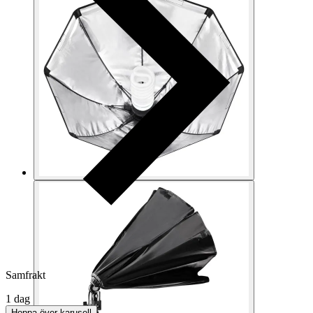
Samfrakt
1 dag
Hoppa över karusell