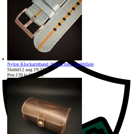
Ersättning om du inte får din vara
Nylon Klockarmband 20 mm med Snabbfäste
Sluttid
12 aug 19:33
.
Pris:
139 kr
,
Köp nu
.