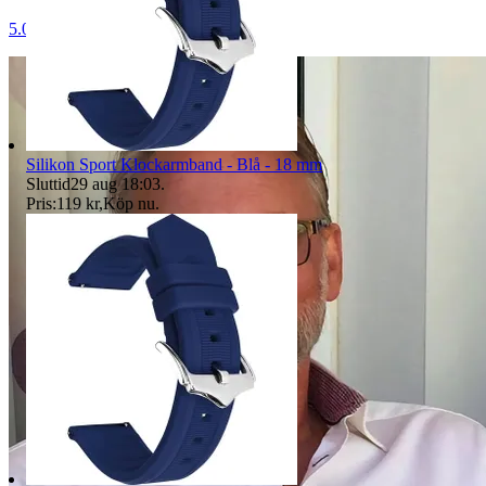
5.0
Silikon Sport Klockarmband - Blå - 18 mm
Sluttid
29 aug 18:03
.
Pris:
119 kr
,
Köp nu
.