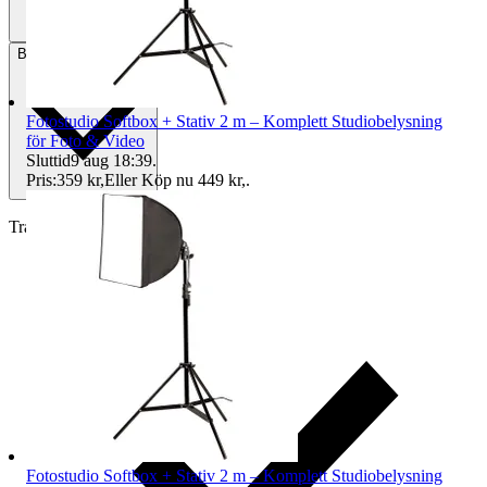
Betalning
Via Tradera
Fotostudio Softbox + Stativ 2 m – Komplett Studiobelysning
för Foto & Video
Sluttid
9 aug 18:39
.
Pris:
359 kr
,
Eller Köp nu
449 kr
,
.
Traderas köparskydd
Fotostudio Softbox + Stativ 2 m – Komplett Studiobelysning