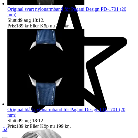
Original svart nylonarmband för Pagani Design PD-1701 (20
mm)
Sluttid
9 aug 18:12
.
Pris:
189 kr
,
Eller Köp nu
199 kr
,
.
Original blått nylonarmband för Pagani Design PD-1701 (20
mm)
Sluttid
9 aug 18:12
.
Pris:
189 kr
,
Eller Köp nu
199 kr
,
.
5.0