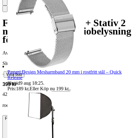
Fotostudio Softbox + Stativ 2
m – Komplett Studiobelysning
för Foto & Video
Avslutad
23 jun 18:37
Slutpris
Pagani Design Mesharmband 20 mm i rostfritt stål – Quick
∙
Visa bud
Release
Sluttid
9 aug 18:25
.
399 kr
Pris:
189 kr
,
Eller Köp nu
199 kr
,
.
421 kr med köparskydd.
Läs mer
roensk vann auktionen
Frakt
Från 72 kr