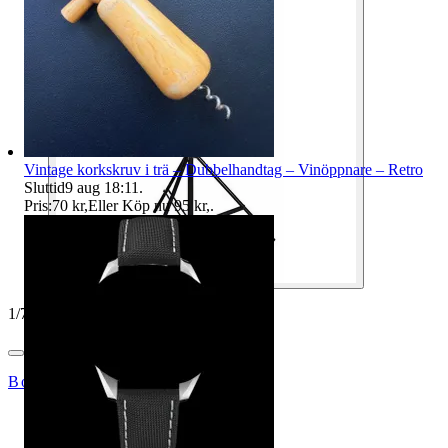
Vintage korkskruv i trä – Dubbelhandtag – Vinöppnare – Retro
Sluttid
9 aug 18:11
.
Pris:
70 kr
,
Eller Köp nu
95 kr
,
.
1
/
7
BosseJ