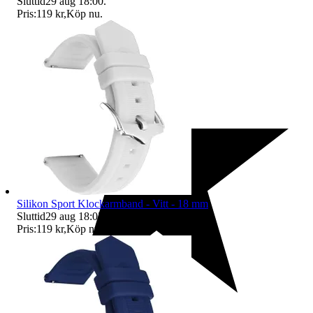
Sluttid
29 aug 18:00
.
Pris:
119 kr
,
Köp nu
.
Silikon Sport Klockarmband - Vitt - 18 mm
Sluttid
29 aug 18:02
.
Pris:
119 kr
,
Köp nu
.