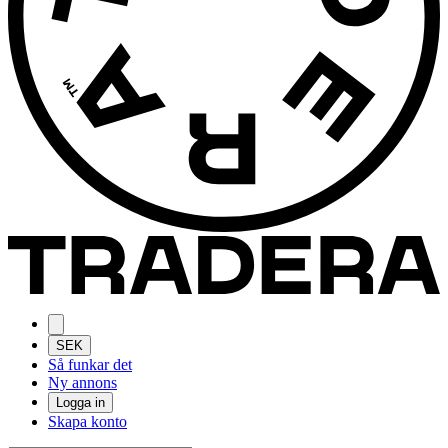
SEK
Så funkar det
Ny annons
Logga in
Skapa konto