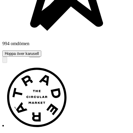
994 omdömen
Läs omdömen
Hoppa över karusell
Följ