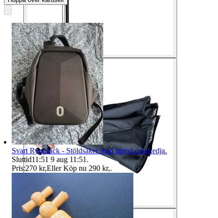
Svart Ryggsäck - Stöldsäker med gömd dragkedja.
Sluttid
11:51
9 aug 11:51
.
Pris:
270 kr
,
Eller Köp nu
290 kr
,
.