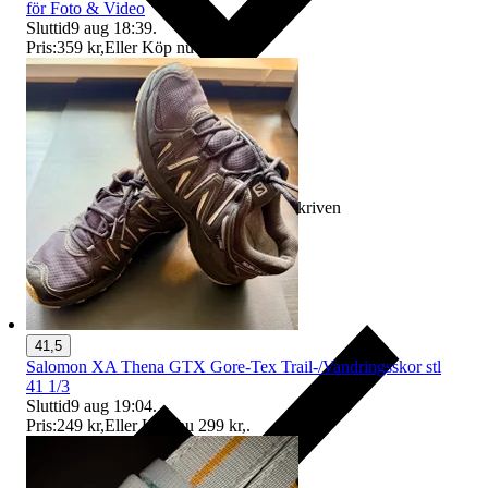
för Foto & Video
Sluttid
9 aug 18:39
.
Pris:
359 kr
,
Eller Köp nu
449 kr
,
.
Ersättning om varan inte är som beskriven
41,5
Salomon XA Thena GTX Gore-Tex Trail-/Vandringsskor stl
41 1/3
Sluttid
9 aug 19:04
.
Pris:
249 kr
,
Eller Köp nu
299 kr
,
.