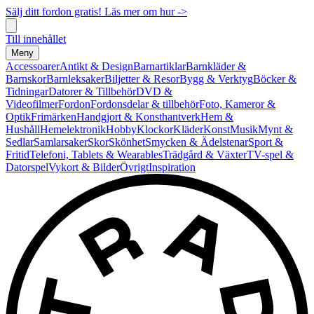
Sälj ditt fordon gratis! Läs mer om hur ->
Till innehållet
Meny
Accessoarer
Antikt & Design
Barnartiklar
Barnkläder &
Barnskor
Barnleksaker
Biljetter & Resor
Bygg & Verktyg
Böcker &
Tidningar
Datorer & Tillbehör
DVD &
Videofilmer
Fordon
Fordonsdelar & tillbehör
Foto, Kameror &
Optik
Frimärken
Handgjort & Konsthantverk
Hem &
Hushåll
Hemelektronik
Hobby
Klockor
Kläder
Konst
Musik
Mynt &
Sedlar
Samlarsaker
Skor
Skönhet
Smycken & Ädelstenar
Sport &
Fritid
Telefoni, Tablets & Wearables
Trädgård & Växter
TV-spel &
Datorspel
Vykort & Bilder
Övrigt
Inspiration