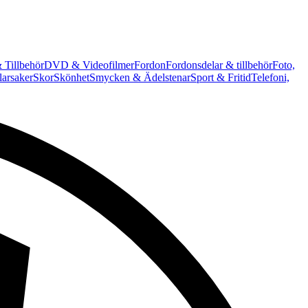
 Tillbehör
DVD & Videofilmer
Fordon
Fordonsdelar & tillbehör
Foto,
arsaker
Skor
Skönhet
Smycken & Ädelstenar
Sport & Fritid
Telefoni,