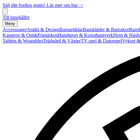
Sälj ditt fordon gratis! Läs mer om hur ->
Till innehållet
Meny
Accessoarer
Antikt & Design
Barnartiklar
Barnkläder & Barnskor
Barnl
Kameror & Optik
Frimärken
Handgjort & Konsthantverk
Hem & Hushå
Tablets & Wearables
Trädgård & Växter
TV-spel & Datorspel
Vykort &