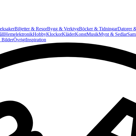
eksaker
Biljetter & Resor
Bygg & Verktyg
Böcker & Tidningar
Datorer &
ll
Hemelektronik
Hobby
Klockor
Kläder
Konst
Musik
Mynt & Sedlar
Saml
 Bilder
Övrigt
Inspiration