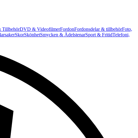
 Tillbehör
DVD & Videofilmer
Fordon
Fordonsdelar & tillbehör
Foto,
arsaker
Skor
Skönhet
Smycken & Ädelstenar
Sport & Fritid
Telefoni,