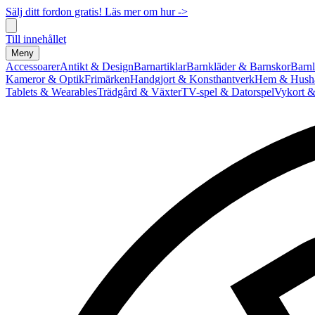
Sälj ditt fordon gratis! Läs mer om hur ->
Till innehållet
Meny
Accessoarer
Antikt & Design
Barnartiklar
Barnkläder & Barnskor
Barnl
Kameror & Optik
Frimärken
Handgjort & Konsthantverk
Hem & Hushå
Tablets & Wearables
Trädgård & Växter
TV-spel & Datorspel
Vykort &