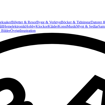
eksaker
Biljetter & Resor
Bygg & Verktyg
Böcker & Tidningar
Datorer &
ll
Hemelektronik
Hobby
Klockor
Kläder
Konst
Musik
Mynt & Sedlar
Saml
 Bilder
Övrigt
Inspiration