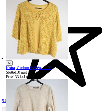
M
Kofta, Gudrun Sjödén, stl. M
Sluttid
10 aug 19:27
.
Pris:
133 kr
,
Ledande bud
.
5.0