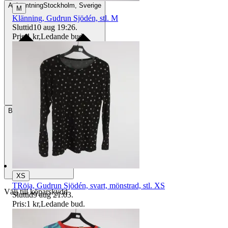
Avhämtning
Stockholm, Sverige
M
Klänning, Gudrun Sjödén, stl. M
Sluttid
10 aug 19:26
.
Pris:
1 kr
,
Ledande bud
.
Betalning
Via Tradera
XS
TRöja, Gudrun Sjödén, svart, mönstrad, stl. XS
Välj till köparskydd
Sluttid
9 aug 21:03
.
Pris:
1 kr
,
Ledande bud
.