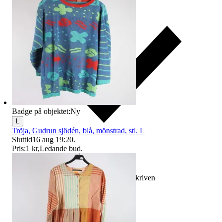
Badge på objektet:
Ny
L
Tröja, Gudrun sjödén, blå, mönstrad, stl. L
Sluttid
16 aug 19:20
.
Pris:
1 kr
,
Ledande bud
.
Ersättning om varan inte är som beskriven