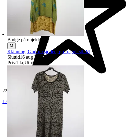
Badge på objektet:
Ny
M
Klänning, Gudrun sjödén, grön, gul. stl. M
Sluttid
16 aug 21:05
.
Pris:
1 kr
,
Utropspris
.
229 528 omdömen
Läs omdömen
Följ