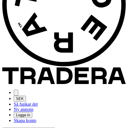
SEK
Så funkar det
Ny annons
Logga in
Skapa konto