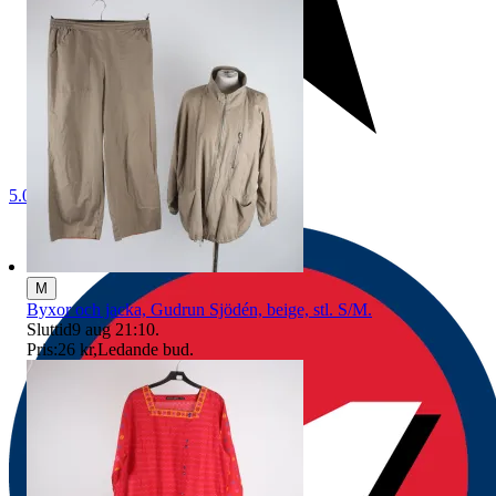
5.0
M
Byxor och jacka, Gudrun Sjödén, beige, stl. S/M.
Sluttid
9 aug 21:10
.
Pris:
26 kr
,
Ledande bud
.