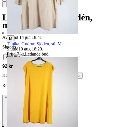
Linne, Gudrun Sjödén,
mönstrad, stl. S/M
Avslutad
14 jun 18:41
M
Tunika, Gudrun Sjödén, stl. M
Slutpris
Sluttid
10 aug 18:29
.
Pris:
17 kr
,
Ledande bud
.
∙
Visa bud
92 kr
Köparskydd är valfritt hos företag.
Läs mer
Röbecka vann auktionen
Frakt
84 kr DSV