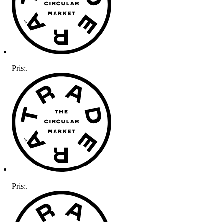
Pris:
.
Pris:
.