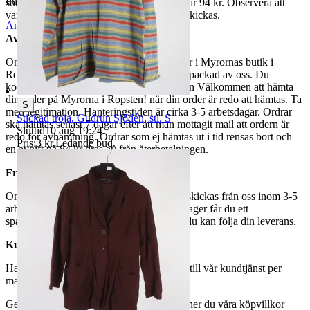
Publicerad
5 jun 18:41
som avslutas samma dag. Samfraktspriset är 94 kr. Observera att
varor märkta endast avhämtning inte kan skickas.
Anmäl
Sälj liknande
Avhämtning
Om du väljer avhämtning hämtas din order i Myrornas butik i
Ropsten, Kolargatan 2 efter den har blivit packad av oss. Du
kommer att få ett separat mail med rubriken Välkommen att hämta
din order på Myrorna i Ropsten! när din order är redo att hämtas. Ta
S
med legitimation. Hanteringstiden är cirka 3-5 arbetsdagar. Ordrar
Stickad tröja, Gudrun Sjödén, stl. S
ska hämtas senast 7 dagar efter att man mottagit mail att ordern är
Sluttid
10 aug 19:24
.
redo för avhämtning. Ordrar som ej hämtas ut i tid rensas bort och
Pris:
3 kr
,
Ledande bud
.
en avgift på 84 kr dras av från återbetalningen.
Frakt
Om du har valt frakt kommer din vara att skickas från oss inom 3-5
arbetsdagar. När din vara har lämnat vårt lager får du ett
spårningsnummer av DSV inom kort där du kan följa din leverans.
Kundservice
Har du frågor eller funderingar hör av dig till vår kundtjänst per
mail:
webbshop@myrorna.se
.
Genom att buda på våra annonser godkänner du våra köpvillkor