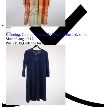
L
Klänning, Gudrun Sjödén, flerfärgad, mönstrad, stl. L
Sluttid
9 aug 19:17
.
Pris:
215 kr
,
Ledande bud
.
Ersättning om du inte får din vara