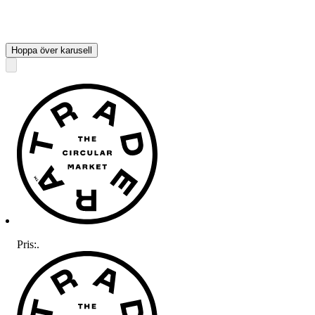
Hoppa över karusell
Pris:
.