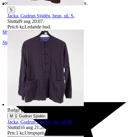
som du hittar på vår infosida här på Tradera.
S
Jacka, Gudrun Sjödén, brun, stl. S.
Sluttid
9 aug 20:07
.
Pris:
6 kr
,
Ledande bud
.
Myrorna
Stockholm
,
Sverige
Badge på objektet:
Ny
|
M
Gudrun Sjödén
Jacka, Gudrun Sjöden, lila, stl. M
Sluttid
16 aug 21:20
.
Pris:
1 kr
,
Utropspris
.