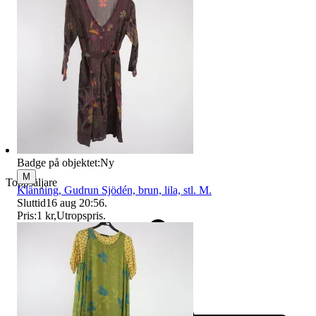
Badge på objektet:
Ny
M
Toppsäljare
Klänning, Gudrun Sjödén, brun, lila, stl. M.
Sluttid
16 aug 20:56
.
Pris:
1 kr
,
Utropspris
.