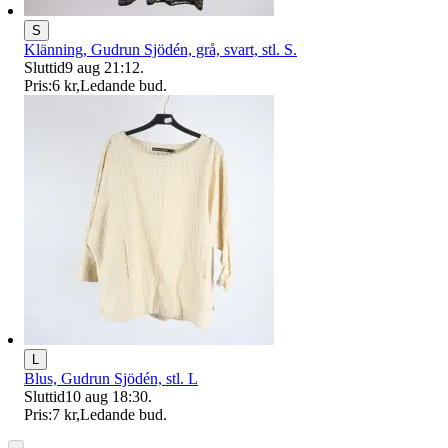
S
Klänning, Gudrun Sjödén, grå, svart, stl. S.
Sluttid
9 aug 21:12
.
Pris:
6 kr
,
Ledande bud
.
L
Blus, Gudrun Sjödén, stl. L
Sluttid
10 aug 18:30
.
Pris:
7 kr
,
Ledande bud
.