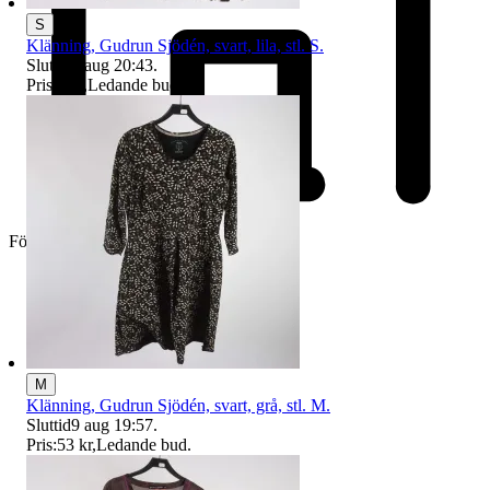
S
Klänning, Gudrun Sjödén, svart, lila, stl. S.
Sluttid
9 aug 20:43
.
Pris:
3 kr
,
Ledande bud
.
Företag
M
Klänning, Gudrun Sjödén, svart, grå, stl. M.
Sluttid
9 aug 19:57
.
Pris:
53 kr
,
Ledande bud
.