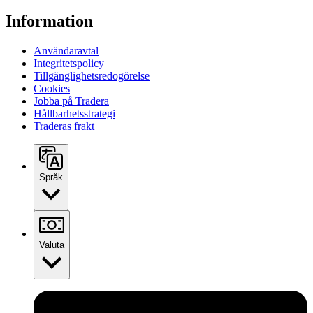
Information
Användaravtal
Integritetspolicy
Tillgänglighetsredogörelse
Cookies
Jobba på Tradera
Hållbarhetsstrategi
Traderas frakt
Språk
Valuta