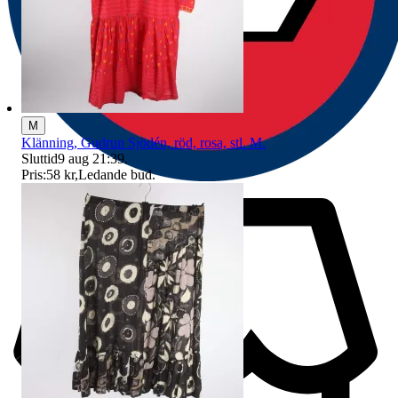
M
Klänning, Gudrun Sjödén, röd, rosa, stl. M.
Sluttid
9 aug 21:39
.
Pris:
58 kr
,
Ledande bud
.