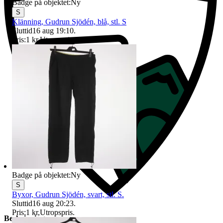
Badge på objektet:
Ny
S
Klänning, Gudrun Sjödén, blå, stl. S
Sluttid
16 aug 19:10
.
Pris:
1 kr
,
Utropspris
.
Badge på objektet:
Ny
S
Byxor, Gudrun Sjödén, svart, stl. S.
Sluttid
16 aug 20:23
.
Pris:
1 kr
,
Utropspris
.
Beskrivning