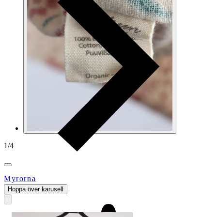
1
/
4
Myrorna
Hoppa över karusell