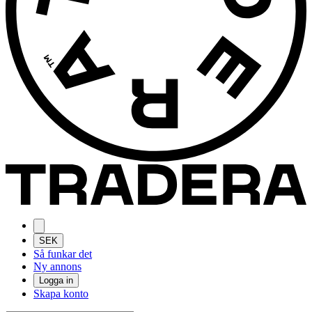
SEK
Så funkar det
Ny annons
Logga in
Skapa konto