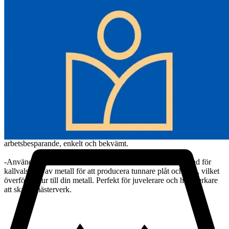
valsdiameter: 55 mm (2,17"), vals vänster bredd: 85 mm (3,35"),
mellersta vals bredd: 45 mm (1,77"), maximal öppning: 0-5 mm (0-
0,2 tum), fyrkantig tråd (+/- 0,01 mm): 2, 2,5, 3, 3,5, 4, 5, 6.
-Överlägsen prestanda: Reduktionsförhållandet 4:1 gör att valsen
kan göra ett helt varv för vart fjärde varv av kvarnen. Det avlastar
kraften som krävs för att driva kvarnen.
-Lätt att justera avståndet: Genom ratten kan avståndet mellan
rullarna justeras exakt för att möta olika metalltjocklekar. Det är
bekvämt för valsmaskiner att pressa metall till tunna plåtar.
-Användarvänliga detaljer: Smidd handtag för ett bekvämt grepp.
Kvarnen kan enkelt monteras på bänken med hjälp av
monteringshålen. Under drift är det ergonomiska handtaget mycket
arbetsbesparande, enkelt och bekvämt.
-Användningsområden: Denna metallvalsmaskin är designad för
kallvalsning av metall för att producera tunnare plåt och tråd, vilket
överför textur till din metall. Perfekt för juvelerare och hantverkare
att skapa mästerverk.