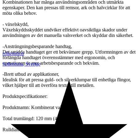
Kombinationen har många användningsområden och utmärkta
egenskaper. Den kan pressas till remsor, ark och halvcirklar för att
möta olika behov.
- växelskydd,
Växelskyddsskyddet undviker effektivt oavsiktliga skador under
användningen av det manuella valsverket och skyddar din säkerhet.
-Ansträngningsbesparande handtag,
Det smidda handtaget ger ett bekvämare grepp. Utformningen av det
roligstation
förlängda handtaget överensstämmer med ergonomin, och
operationen är mer arbetsbesparande och bekväm.
Sollentuna
,
Sverige
-Brett utbud av applikationer,
Idealisk för att pressa guld- och silverklumpar till enhetliga flingor,
vilket hjälper till att överföra textur till metallen.
Produktspecifikationer:
Produktnamn: Kombinerat valsverk
Total trumlängd: 120 mm (4,72 tum)
Rulldiameter: 55 mm (2,17 tum)