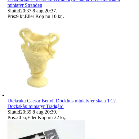
miniatyr Stranden
Sluttid
20:37
8 aug 20:37
.
Pris:
9 kr
,
Eller Köp nu
10 kr
,
.
Utekruka Caesar Benvit Dockhus miniatyrer skala 1:12
Dockskåp miniatyr Trädgård
Sluttid
20:39
8 aug 20:39
.
Pris:
20 kr
,
Eller Köp nu
22 kr
,
.