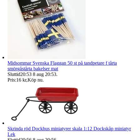
Midsommar Svenska Flaggan 50 st på tandpetare f tårta
smörgåstårta bakelser mat
Sluttid
20:53
8 aug 20:53
.
Pris:
16 kr
,
Köp nu
.
Skrinda röd Dockhus miniatyrer skala 1:12 Dockskåp miniatyr
Lek
Sluttid
20:56
8 aug 20:56
.