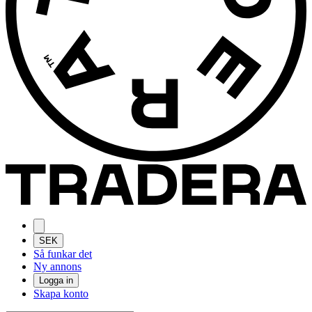
SEK
Så funkar det
Ny annons
Logga in
Skapa konto