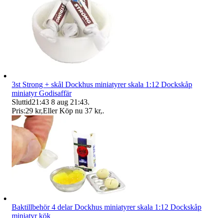
3st Strong + skål Dockhus miniatyrer skala 1:12 Dockskåp
miniatyr Godisaffär
Sluttid
21:43
8 aug 21:43
.
Pris:
29 kr
,
Eller Köp nu
37 kr
,
.
Baktillbehör 4 delar Dockhus miniatyrer skala 1:12 Dockskåp
miniatyr kök