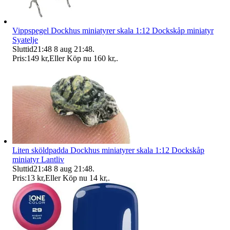
Vippspegel Dockhus miniatyrer skala 1:12 Dockskåp miniatyr
Syatelje
Sluttid
21:48
8 aug 21:48
.
Pris:
149 kr
,
Eller Köp nu
160 kr
,
.
Liten sköldpadda Dockhus miniatyrer skala 1:12 Dockskåp
miniatyr Lantliv
Sluttid
21:48
8 aug 21:48
.
Pris:
13 kr
,
Eller Köp nu
14 kr
,
.