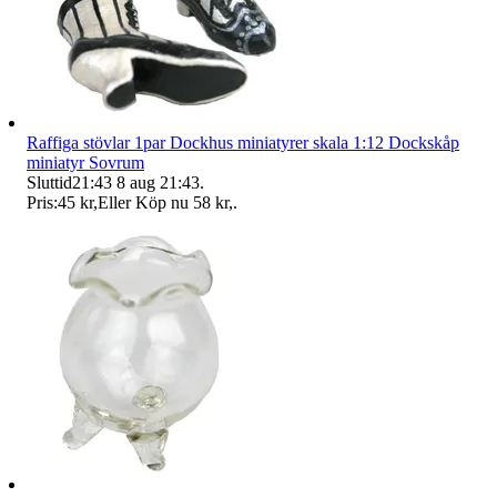
Raffiga stövlar 1par Dockhus miniatyrer skala 1:12 Dockskåp
miniatyr Sovrum
Sluttid
21:43
8 aug 21:43
.
Pris:
45 kr
,
Eller Köp nu
58 kr
,
.