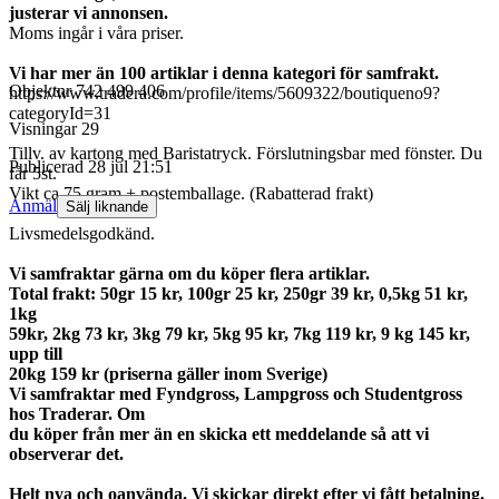
justerar vi annonsen.
Moms ingår i våra priser.
Vi har mer än 100 artiklar i denna kategori för samfrakt.
Objektnr
742 499 406
https://www.tradera.com/profile/items/5609322/boutiqueno9?
categoryId=31
Visningar
29
Tillv. av kartong med Baristatryck. Förslutningsbar med fönster. Du
Publicerad
28 jul 21:51
får 5st.
Vikt ca 75 gram + postemballage. (Rabatterad frakt)
Anmäl
Sälj liknande
Livsmedelsgodkänd.
Vi samfraktar gärna om du köper flera artiklar.
Total frakt: 50gr 15 kr, 100gr 25 kr, 250gr 39 kr, 0,5kg 51 kr,
1kg
59kr, 2kg 73 kr, 3kg 79 kr, 5kg 95 kr, 7kg 119 kr, 9 kg 145 kr,
upp till
20kg 159 kr (priserna gäller inom Sverige)
Vi samfraktar med Fyndgross, Lampgross och Studentgross
hos Traderar. Om
du köper från mer än en skicka ett meddelande så att vi
observerar det.
Helt nya och oanvända. Vi skickar direkt efter vi fått betalning.