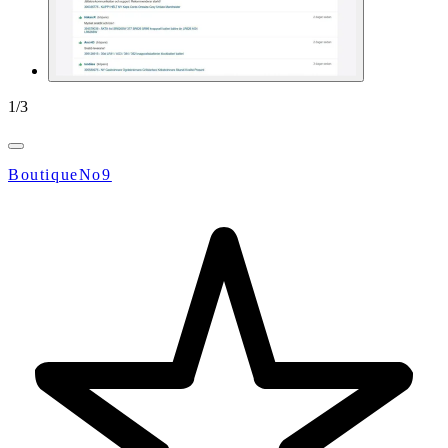
1
/
3
BoutiqueNo9