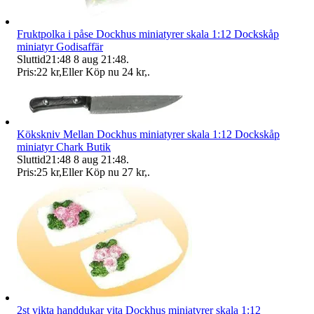
Fruktpolka i påse Dockhus miniatyrer skala 1:12 Dockskåp
miniatyr Godisaffär
Sluttid
21:48
8 aug 21:48
.
Pris:
22 kr
,
Eller Köp nu
24 kr
,
.
Kökskniv Mellan Dockhus miniatyrer skala 1:12 Dockskåp
miniatyr Chark Butik
Sluttid
21:48
8 aug 21:48
.
Pris:
25 kr
,
Eller Köp nu
27 kr
,
.
2st vikta handdukar vita Dockhus miniatyrer skala 1:12