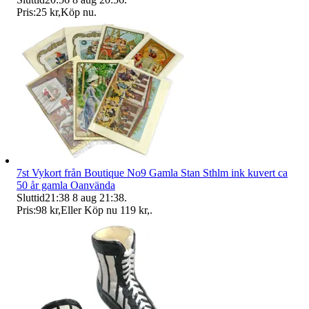
Pris:
25 kr
,
Köp nu
.
7st Vykort från Boutique No9 Gamla Stan Sthlm ink kuvert ca
50 år gamla Oanvända
Sluttid
21:38
8 aug 21:38
.
Pris:
98 kr
,
Eller Köp nu
119 kr
,
.