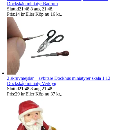
Dockskåp miniatyr Badrum
Sluttid
21:48
8 aug 21:48
.
Pris:
14 kr
,
Eller Köp nu
16 kr
,
.
2 skruvmejslar + avbitare Dockhus miniatyrer skala 1:12
Dockskåp miniatyrVerktyg
Sluttid
21:48
8 aug 21:48
.
Pris:
29 kr
,
Eller Köp nu
37 kr
,
.