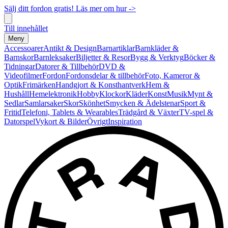
Sälj ditt fordon gratis! Läs mer om hur ->
Till innehållet
Meny
Accessoarer
Antikt & Design
Barnartiklar
Barnkläder &
Barnskor
Barnleksaker
Biljetter & Resor
Bygg & Verktyg
Böcker &
Tidningar
Datorer & Tillbehör
DVD &
Videofilmer
Fordon
Fordonsdelar & tillbehör
Foto, Kameror &
Optik
Frimärken
Handgjort & Konsthantverk
Hem &
Hushåll
Hemelektronik
Hobby
Klockor
Kläder
Konst
Musik
Mynt &
Sedlar
Samlarsaker
Skor
Skönhet
Smycken & Ädelstenar
Sport &
Fritid
Telefoni, Tablets & Wearables
Trädgård & Växter
TV-spel &
Datorspel
Vykort & Bilder
Övrigt
Inspiration