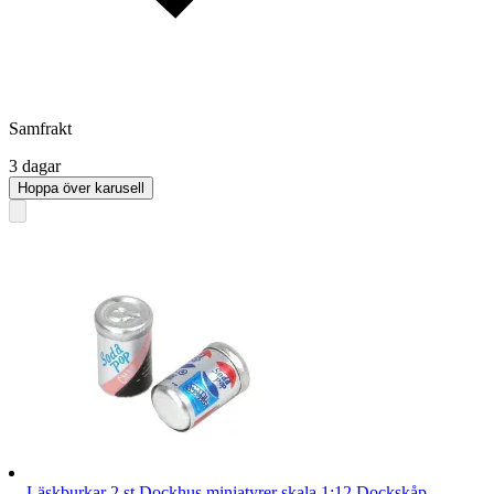
Samfrakt
3 dagar
Hoppa över karusell
Läskburkar 2 st Dockhus miniatyrer skala 1:12 Dockskåp