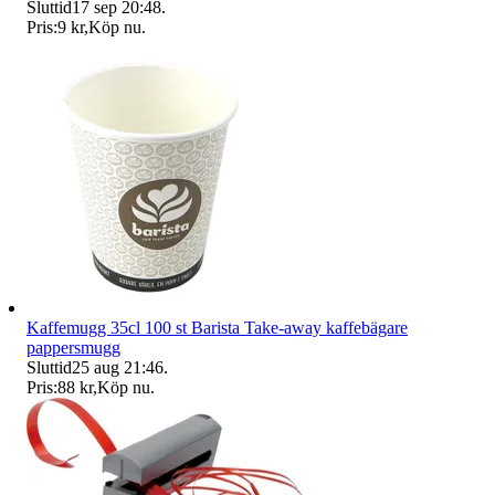
Sluttid
17 sep 20:48
.
Pris:
9 kr
,
Köp nu
.
Kaffemugg 35cl 100 st Barista Take-away kaffebägare
pappersmugg
Sluttid
25 aug 21:46
.
Pris:
88 kr
,
Köp nu
.