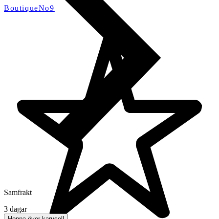
BoutiqueNo9
Samfrakt
3 dagar
Hoppa över karusell