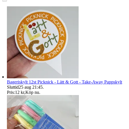
Bageriskylt 12st Picknick - Lätt & Gott - Take-Away Pappskylt
Sluttid
25 aug 21:45
.
Pris:
12 kr
,
Köp nu
.