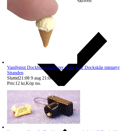
Ersättning om varan inte är som beskriven
Vaniljstrut Dockhus miniatyrer skala 1:12 Dockskåp miniatyr
Stranden
Sluttid
21:08
9 aug 21:08
.
Pris:
12 kr
,
Köp nu
.
Ersättning om du inte får din vara