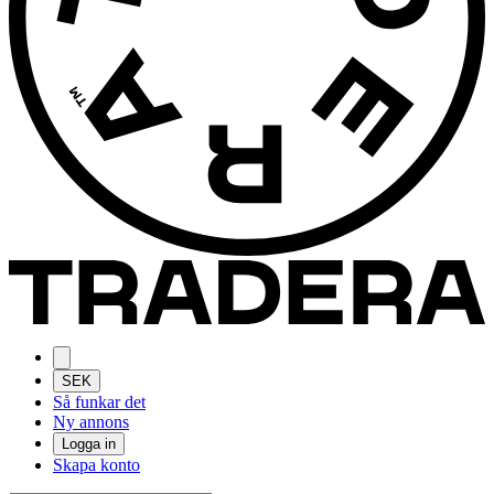
SEK
Så funkar det
Ny annons
Logga in
Skapa konto