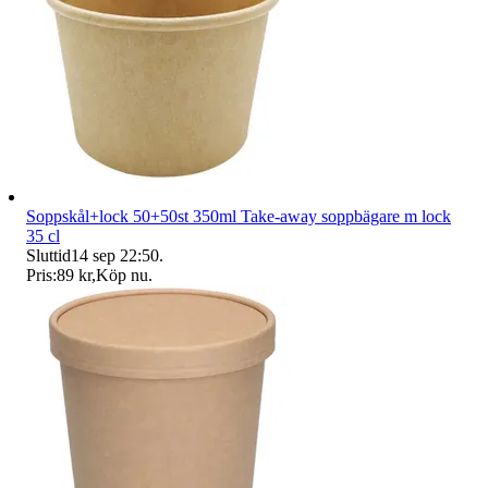
Soppskål+lock 50+50st 350ml Take-away soppbägare m lock
35 cl
Sluttid
14 sep 22:50
.
Pris:
89 kr
,
Köp nu
.