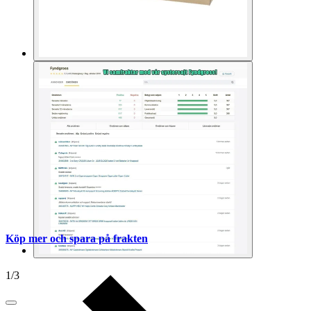
Köp mer och spara på frakten
1
/
3