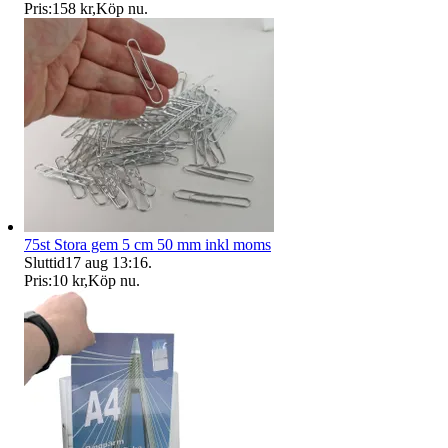
Pris:
158 kr
,
Köp nu
.
75st Stora gem 5 cm 50 mm inkl moms
Sluttid
17 aug 13:16
.
Pris:
10 kr
,
Köp nu
.