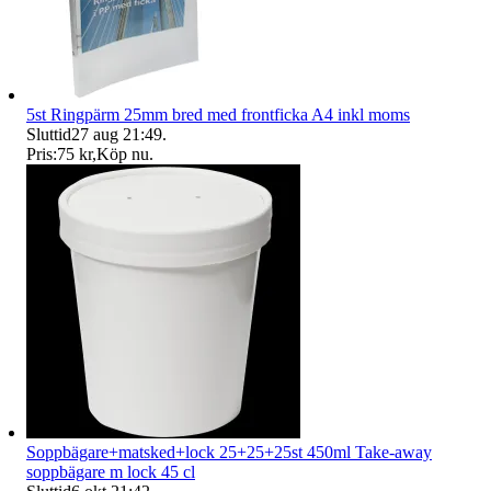
5st Ringpärm 25mm bred med frontficka A4 inkl moms
Sluttid
27 aug 21:49
.
Pris:
75 kr
,
Köp nu
.
Soppbägare+matsked+lock 25+25+25st 450ml Take-away
soppbägare m lock 45 cl