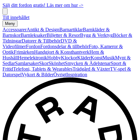
Sälj ditt fordon gratis! Läs mer om hur ->
Till innehållet
Meny
Accessoarer
Antikt & Design
Barnartiklar
Barnkläder &
Barnskor
Barnleksaker
Biljetter & Resor
Bygg & Verktyg
Böcker &
Tidningar
Datorer & Tillbehör
DVD &
Videofilmer
Fordon
Fordonsdelar & tillbehör
Foto, Kameror &
Optik
Frimärken
Handgjort & Konsthantverk
Hem &
Hushåll
Hemelektronik
Hobby
Klockor
Kläder
Konst
Musik
Mynt &
Sedlar
Samlarsaker
Skor
Skönhet
Smycken & Ädelstenar
Sport &
Fritid
Telefoni, Tablets & Wearables
Trädgård & Växter
TV-spel &
Datorspel
Vykort & Bilder
Övrigt
Inspiration