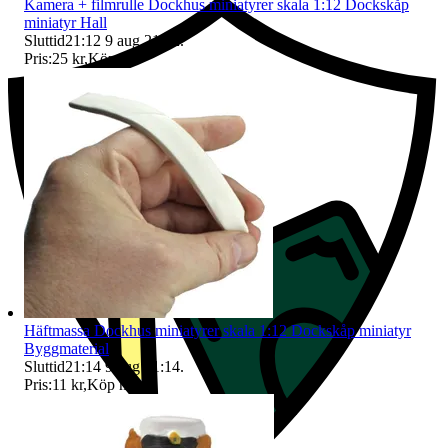
Kamera + filmrulle Dockhus miniatyrer skala 1:12 Dockskåp
miniatyr Hall
Sluttid
21:12
9 aug 21:12
.
Pris:
25 kr
,
Köp nu
.
Häftmassa Dockhus miniatyrer skala 1:12 Dockskåp miniatyr
Byggmaterial
Sluttid
21:14
9 aug 21:14
.
Pris:
11 kr
,
Köp nu
.