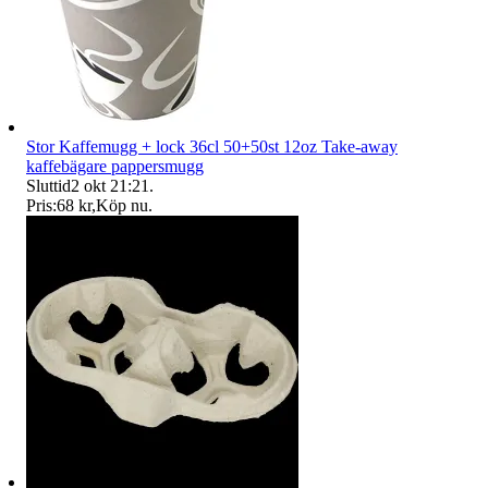
Stor Kaffemugg + lock 36cl 50+50st 12oz Take-away
kaffebägare pappersmugg
Sluttid
2 okt 21:21
.
Pris:
68 kr
,
Köp nu
.