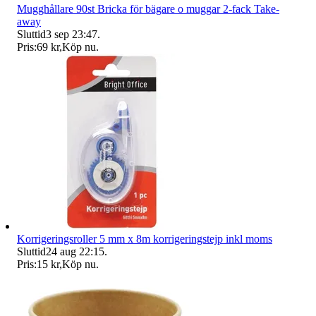
Mugghållare 90st Bricka för bägare o muggar 2-fack Take-
away
Sluttid
3 sep 23:47
.
Pris:
69 kr
,
Köp nu
.
Korrigeringsroller 5 mm x 8m korrigeringstejp inkl moms
Sluttid
24 aug 22:15
.
Pris:
15 kr
,
Köp nu
.