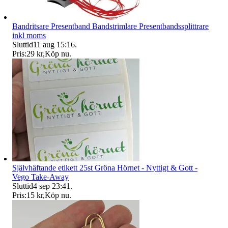
Bandritsare Presentband Bandstrimlare Presentbandssplittrare
inkl moms
Sluttid
11 aug 15:16
.
Pris:
29 kr
,
Köp nu
.
Självhäftande etikett 25st Gröna Hörnet - Nyttigt & Gott -
Vego Take-Away
Sluttid
4 sep 23:41
.
Pris:
15 kr
,
Köp nu
.