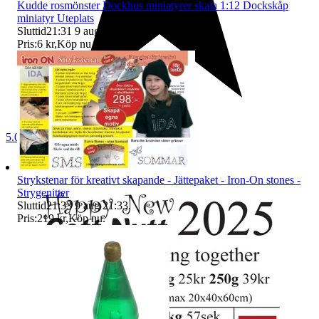
Kudde rosmönster Dockhus miniatyrer skala 1:12 Dockskåp
miniatyr Uteplats
Sluttid
21:31
9 aug 21:31
.
Pris:
6 kr
,
Köp nu
.
5.0
Strykstenar för kreativt skapande - Jättepaket - Iron-On stones -
Strygenitter
Sluttid
21:33
9 aug 21:33
.
Pris:
219 kr
,
Köp nu
.