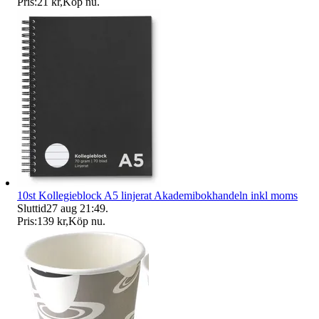
Pris:
21 kr
,
Köp nu
.
10st Kollegieblock A5 linjerat Akademibokhandeln inkl moms
Sluttid
27 aug 21:49
.
Pris:
139 kr
,
Köp nu
.