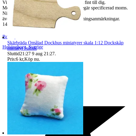
Vi garanterar att allt kommer fram helt och fint till dig.
Moms ingår i våra priser. Har ni företag begär specificerad moms.
Ni kan
även fråga om faktura om ni inte har betalningsanmärkningar.
14 dagars full returrätt vid oanvänd vara.
BoutiqueNo9
Skärbräda Omålad Dockhus miniatyrer skala 1:12 Dockskåp
Helsingborg
,
Sverige
miniatyr Julbak
Sluttid
21:27
9 aug 21:27
.
Pris:
6 kr
,
Köp nu
.