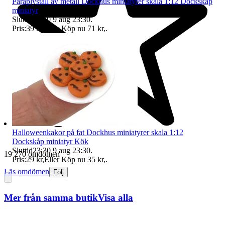
Paraplyställ av metall Dockhus miniatyrer skala 1:12 Dockskåp
miniatyr
Sluttid
23:30
9 aug 23:30
.
Pris:
39 kr
,
Eller Köp nu
71 kr
,
.
Halloweenkakor på fat Dockhus miniatyrer skala 1:12
Dockskåp miniatyr Kök
Sluttid
23:30
9 aug 23:30
.
19 270 omdömen
Pris:
29 kr
,
Eller Köp nu
35 kr
,
.
Läs omdömen
Följ
Mer från samma butik
Visa alla