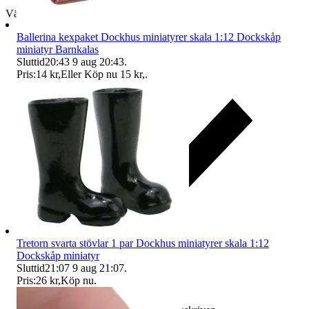
Välj till köparskydd
Ballerina kexpaket Dockhus miniatyrer skala 1:12 Dockskåp
miniatyr Barnkalas
Sluttid
20:43
9 aug 20:43
.
Pris:
14 kr
,
Eller Köp nu
15 kr
,
.
Tretorn svarta stövlar 1 par Dockhus miniatyrer skala 1:12
Dockskåp miniatyr
Sluttid
21:07
9 aug 21:07
.
Pris:
26 kr
,
Köp nu
.