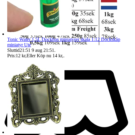
Tonic Water 1,5L Dockhus miniatyrer skala 1:12 Dockskåp
miniatyr Ute
Sluttid
21:51
9 aug 21:51
.
Pris:
12 kr
,
Eller Köp nu
14 kr
,
.