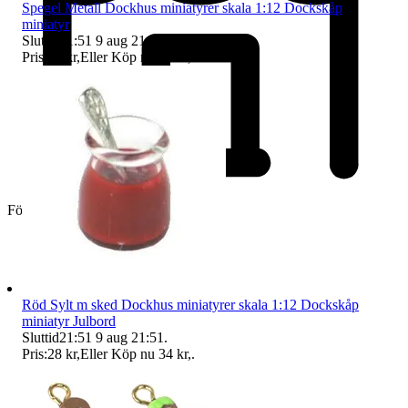
Spegel Metall Dockhus miniatyrer skala 1:12 Dockskåp
miniatyr
Sluttid
21:51
9 aug 21:51
.
Pris:
49 kr
,
Eller Köp nu
61 kr
,
.
Företag
Röd Sylt m sked Dockhus miniatyrer skala 1:12 Dockskåp
miniatyr Julbord
Sluttid
21:51
9 aug 21:51
.
Pris:
28 kr
,
Eller Köp nu
34 kr
,
.