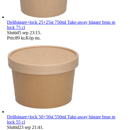
Delibägare+lock 25+25st 750ml Take-away bägare brun m
lock 75 cl
Sluttid
5 sep 23:15
.
Pris:
89 kr
,
Köp nu
.
Delibägare+lock 50+50st 550ml Take-away bägare brun m
lock 55 cl
Sluttid
23 sep 21:41
.