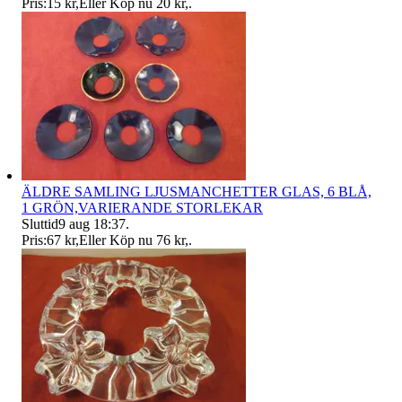
Pris:
15 kr
,
Eller Köp nu
20 kr
,
.
ÄLDRE SAMLING LJUSMANCHETTER GLAS, 6 BLÅ,
1 GRÖN,VARIERANDE STORLEKAR
Sluttid
9 aug 18:37
.
Pris:
67 kr
,
Eller Köp nu
76 kr
,
.