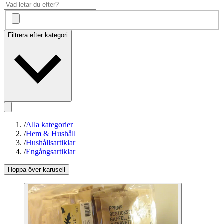
Filtrera efter kategori
/
Alla kategorier
/
Hem & Hushåll
/
Hushållsartiklar
/
Engångsartiklar
Hoppa över karusell