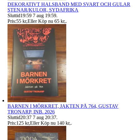
DEKORATIVT HALSBAND MED SVART OCH GULAR
STENAR/KULOR, SYDAFRIKA
Sluttid
19:59
7 aug 19:59
.
Pris:
55 kr
,
Eller Köp nu
65 kr
,
.
BARNEN I MÖRKRET, JAKTEN PÅ 764, GUSTAV
TRONARP, INB. 2026
Sluttid
20:37
7 aug 20:37
.
Pris:
125 kr
,
Eller Köp nu
140 kr
,
.