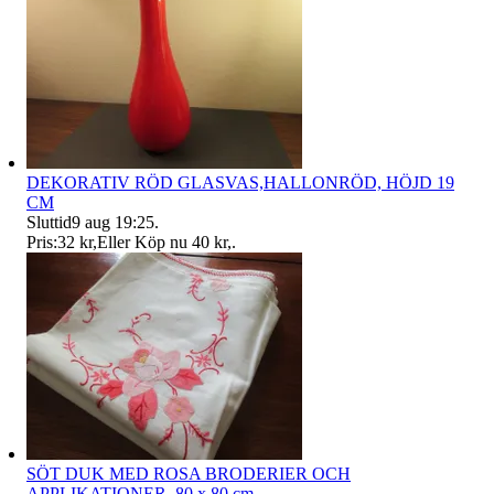
DEKORATIV RÖD GLASVAS,HALLONRÖD, HÖJD 19
CM
Sluttid
9 aug 19:25
.
Pris:
32 kr
,
Eller Köp nu
40 kr
,
.
SÖT DUK MED ROSA BRODERIER OCH
APPLIKATIONER, 80 x 80 cm