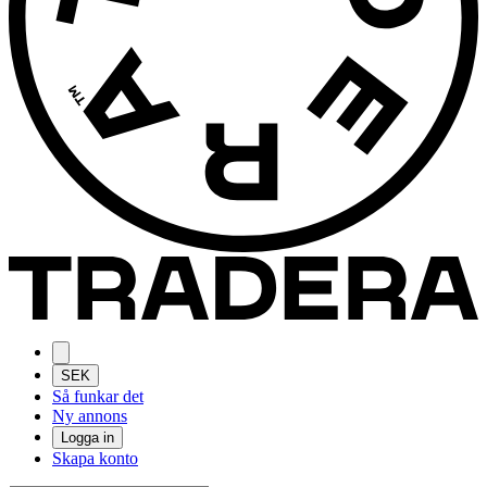
SEK
Så funkar det
Ny annons
Logga in
Skapa konto