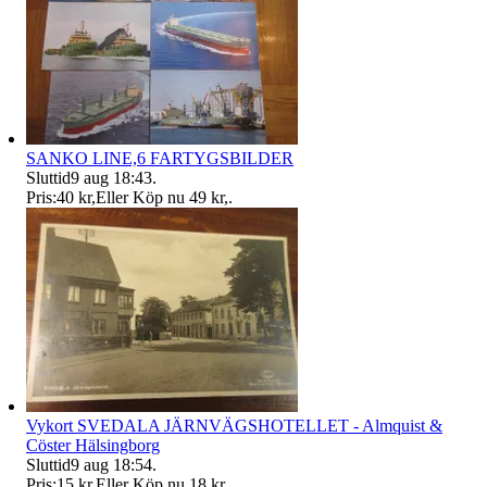
SANKO LINE,6 FARTYGSBILDER
Sluttid
9 aug 18:43
.
Pris:
40 kr
,
Eller Köp nu
49 kr
,
.
Vykort SVEDALA JÄRNVÄGSHOTELLET - Almquist &
Cöster Hälsingborg
Sluttid
9 aug 18:54
.
Pris:
15 kr
,
Eller Köp nu
18 kr
,
.