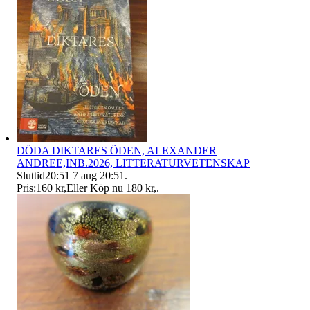
DÖDA DIKTARES ÖDEN, ALEXANDER
ANDREE,INB.2026, LITTERATURVETENSKAP
Sluttid
20:51
7 aug 20:51
.
Pris:
160 kr
,
Eller Köp nu
180 kr
,
.