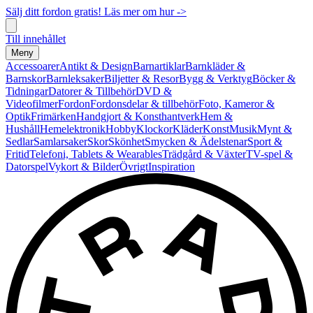
Sälj ditt fordon gratis! Läs mer om hur ->
Till innehållet
Meny
Accessoarer
Antikt & Design
Barnartiklar
Barnkläder &
Barnskor
Barnleksaker
Biljetter & Resor
Bygg & Verktyg
Böcker &
Tidningar
Datorer & Tillbehör
DVD &
Videofilmer
Fordon
Fordonsdelar & tillbehör
Foto, Kameror &
Optik
Frimärken
Handgjort & Konsthantverk
Hem &
Hushåll
Hemelektronik
Hobby
Klockor
Kläder
Konst
Musik
Mynt &
Sedlar
Samlarsaker
Skor
Skönhet
Smycken & Ädelstenar
Sport &
Fritid
Telefoni, Tablets & Wearables
Trädgård & Växter
TV-spel &
Datorspel
Vykort & Bilder
Övrigt
Inspiration