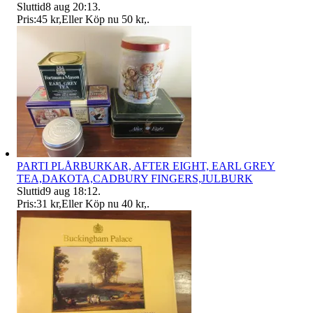
Sluttid
8 aug 20:13
.
Pris:
45 kr
,
Eller Köp nu
50 kr
,
.
PARTI PLÅRBURKAR, AFTER EIGHT, EARL GREY
TEA,DAKOTA,CADBURY FINGERS,JULBURK
Sluttid
9 aug 18:12
.
Pris:
31 kr
,
Eller Köp nu
40 kr
,
.