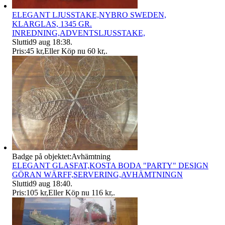
ELEGANT LJUSSTAKE,NYBRO SWEDEN,
KLARGLAS, 1345 GR.
INREDNING,ADVENTSLJUSSTAKE,
Sluttid
9 aug 18:38
.
Pris:
45 kr
,
Eller Köp nu
60 kr
,
.
Badge på objektet:
Avhämtning
ELEGANT GLASFAT,KOSTA BODA "PARTY" DESIGN
GÖRAN WÄRFF,SERVERING,AVHÄMTNINGN
Sluttid
9 aug 18:40
.
Pris:
105 kr
,
Eller Köp nu
116 kr
,
.