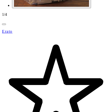
1
/
4
Erato