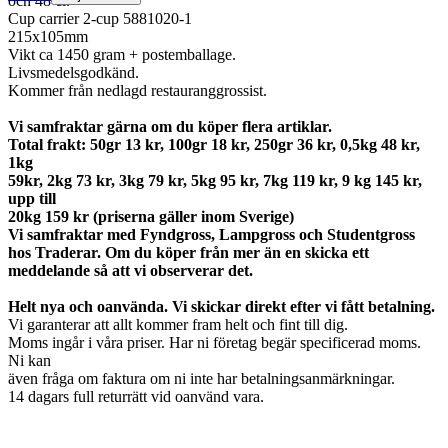
och 48 cl.
Cup carrier 2-cup 5881020-1
215x105mm
Vikt ca 1450 gram + postemballage.
Livsmedelsgodkänd.
Kommer från nedlagd restauranggrossist.
Vi samfraktar gärna om du köper flera artiklar.
Total frakt: 50gr 13 kr, 100gr 18 kr, 250gr 36 kr, 0,5kg 48 kr,
1kg
59kr, 2kg 73 kr, 3kg 79 kr, 5kg 95 kr, 7kg 119 kr, 9 kg 145 kr,
upp till
20kg 159 kr (priserna gäller inom Sverige)
Vi samfraktar med Fyndgross, Lampgross och Studentgross
hos Traderar. Om du köper från mer än en skicka ett
meddelande så att vi observerar det.
Helt nya och oanvända. Vi skickar direkt efter vi fått betalning.
Vi garanterar att allt kommer fram helt och fint till dig.
Moms ingår i våra priser. Har ni företag begär specificerad moms.
Ni kan
även fråga om faktura om ni inte har betalningsanmärkningar.
14 dagars full returrätt vid oanvänd vara.