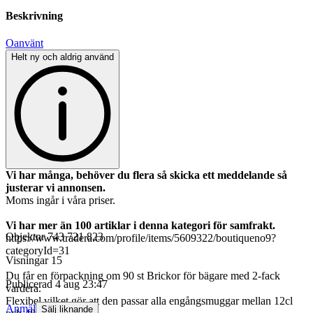
Beskrivning
Oanvänt
Helt ny och aldrig använd
Vi har många, behöver du flera så skicka ett meddelande så
justerar vi annonsen.
Moms ingår i våra priser.
Vi har mer än 100 artiklar i denna kategori för samfrakt.
Objektnr
743 721 823
https://www.tradera.com/profile/items/5609322/boutiqueno9?
categoryId=31
Visningar
15
Du får en förpackning om 90 st Brickor för bägare med 2-fack
Publicerad
4 aug 23:47
vardera.
Flexibel vilket gör att den passar alla engångsmuggar mellan 12cl
Anmäl
Sälj liknande