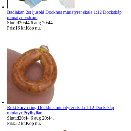
Badlakan 2st ljusblå Dockhus miniatyrer skala 1:12 Dockskåp
miniatyr badrum
Sluttid
20:44
6 aug 20:44
.
Pris:
16 kr
,
Köp nu
.
Rökt korv i ring Dockhus miniatyrer skala 1:12 Dockskåp
miniatyr Prylhyllan
Sluttid
20:44
6 aug 20:44
.
Pris:
32 kr
,
Köp nu
.