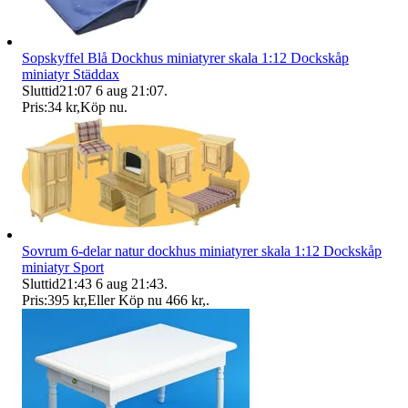
Sopskyffel Blå Dockhus miniatyrer skala 1:12 Dockskåp
miniatyr Städdax
Sluttid
21:07
6 aug 21:07
.
Pris:
34 kr
,
Köp nu
.
Sovrum 6-delar natur dockhus miniatyrer skala 1:12 Dockskåp
miniatyr Sport
Sluttid
21:43
6 aug 21:43
.
Pris:
395 kr
,
Eller Köp nu
466 kr
,
.