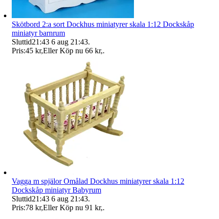
Skötbord 2:a sort Dockhus miniatyrer skala 1:12 Dockskåp
miniatyr barnrum
Sluttid
21:43
6 aug 21:43
.
Pris:
45 kr
,
Eller Köp nu
66 kr
,
.
Vagga m spjälor Omålad Dockhus miniatyrer skala 1:12
Dockskåp miniatyr Babyrum
Sluttid
21:43
6 aug 21:43
.
Pris:
78 kr
,
Eller Köp nu
91 kr
,
.