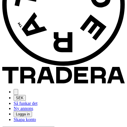
SEK
Så funkar det
Ny annons
Logga in
Skapa konto