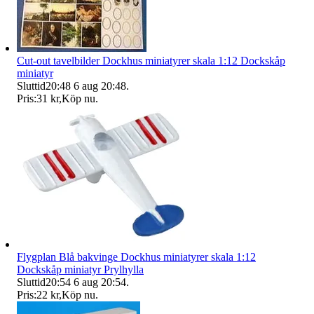
Cut-out tavelbilder Dockhus miniatyrer skala 1:12 Dockskåp
miniatyr
Sluttid
20:48
6 aug 20:48
.
Pris:
31 kr
,
Köp nu
.
Flygplan Blå bakvinge Dockhus miniatyrer skala 1:12
Dockskåp miniatyr Prylhylla
Sluttid
20:54
6 aug 20:54
.
Pris:
22 kr
,
Köp nu
.