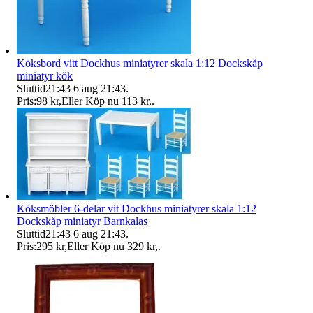
Köksbord vitt Dockhus miniatyrer skala 1:12 Dockskåp
miniatyr kök
Sluttid
21:43
6 aug 21:43
.
Pris:
98 kr
,
Eller Köp nu
113 kr
,
.
Köksmöbler 6-delar vit Dockhus miniatyrer skala 1:12
Dockskåp miniatyr Barnkalas
Sluttid
21:43
6 aug 21:43
.
Pris:
295 kr
,
Eller Köp nu
329 kr
,
.