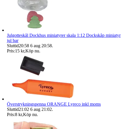
Julgotteskål Dockhus miniatyrer skala 1:12 Dockskåp miniatyr
jul bar
Sluttid
20:58
6 aug 20:58
.
Pris:
15 kr
,
Köp nu
.
Överstrykningspenna ORANGE Lyreco inkl moms
Sluttid
21:02
6 aug 21:02
.
Pris:
8 kr
,
Köp nu
.