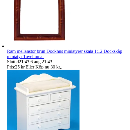
Ram mellanstor brun Dockhus miniatyrer skala 1:12 Dockskåp
miniatyr Tavelramar
Sluttid
21:43
6 aug 21:43
.
Pris:
25 kr
,
Eller Köp nu
30 kr
,
.