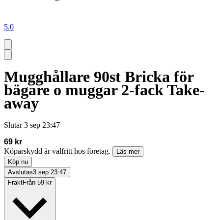
5.0
Mugghållare 90st Bricka för
bägare o muggar 2-fack Take-
away
Slutar
3 sep 23:47
69 kr
Köparskydd är valfritt hos företag.
Läs mer
Köp nu
Avslutas
3 sep 23:47
Frakt
Från 59 kr