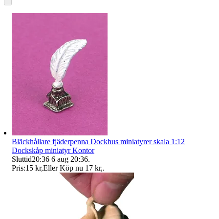
Bläckhållare fjäderpenna Dockhus miniatyrer skala 1:12
Dockskåp miniatyr Kontor
Sluttid
20:36
6 aug 20:36
.
Pris:
15 kr
,
Eller Köp nu
17 kr
,
.