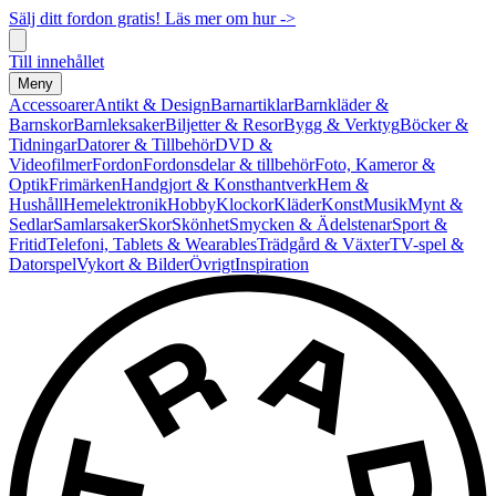
Sälj ditt fordon gratis! Läs mer om hur ->
Till innehållet
Meny
Accessoarer
Antikt & Design
Barnartiklar
Barnkläder &
Barnskor
Barnleksaker
Biljetter & Resor
Bygg & Verktyg
Böcker &
Tidningar
Datorer & Tillbehör
DVD &
Videofilmer
Fordon
Fordonsdelar & tillbehör
Foto, Kameror &
Optik
Frimärken
Handgjort & Konsthantverk
Hem &
Hushåll
Hemelektronik
Hobby
Klockor
Kläder
Konst
Musik
Mynt &
Sedlar
Samlarsaker
Skor
Skönhet
Smycken & Ädelstenar
Sport &
Fritid
Telefoni, Tablets & Wearables
Trädgård & Växter
TV-spel &
Datorspel
Vykort & Bilder
Övrigt
Inspiration