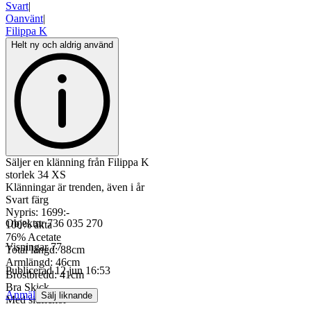
Svart
|
Oanvänt
|
Filippa K
Helt ny och aldrig använd
Säljer en klänning från Filippa K
storlek 34 XS
Klänningar är trenden, även i år
Svart färg
Nypris: 1699:-
Objektnr
736 035 270
100% äkta
76% Acetate
Visningar
77
Total längd: 88cm
Armlängd: 46cm
Publicerad
12 jun 16:53
Bröstbredd: 41cm
Bra Skick
Anmäl
Sälj liknande
Med sidfickor