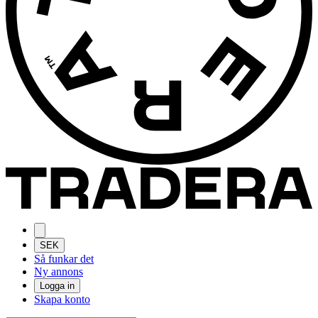
SEK
Så funkar det
Ny annons
Logga in
Skapa konto