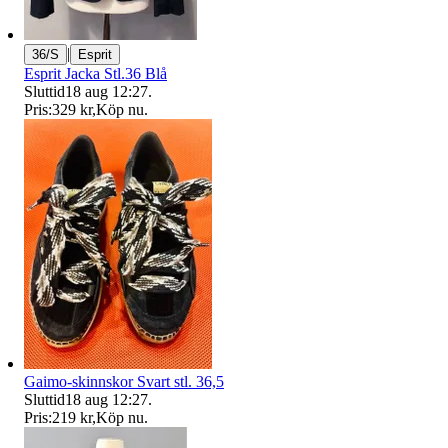
|
36/S
Esprit
Esprit Jacka Stl.36 Blå
Sluttid
18 aug 12:27
.
Pris:
329 kr
,
Köp nu
.
Gaimo-skinnskor Svart stl. 36,5
Sluttid
18 aug 12:27
.
Pris:
219 kr
,
Köp nu
.