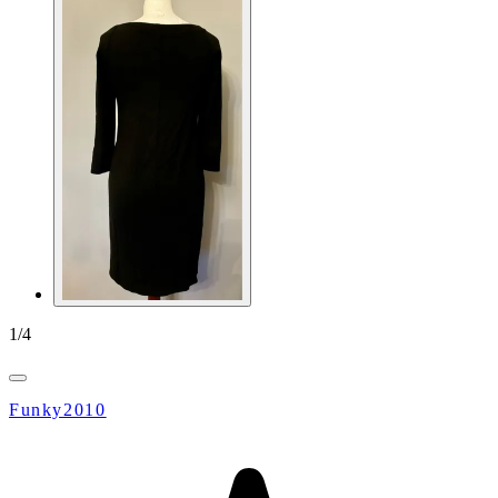
1
/
4
Funky2010