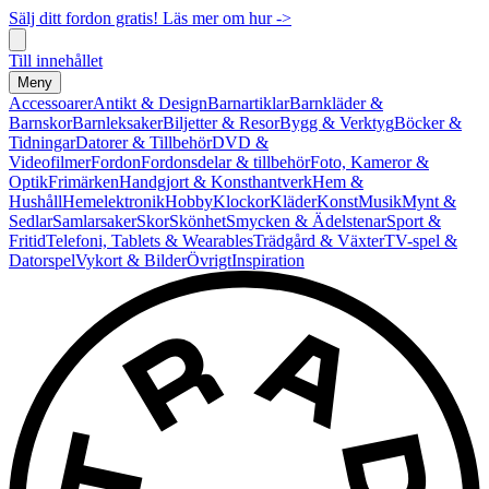
Sälj ditt fordon gratis! Läs mer om hur ->
Till innehållet
Meny
Accessoarer
Antikt & Design
Barnartiklar
Barnkläder &
Barnskor
Barnleksaker
Biljetter & Resor
Bygg & Verktyg
Böcker &
Tidningar
Datorer & Tillbehör
DVD &
Videofilmer
Fordon
Fordonsdelar & tillbehör
Foto, Kameror &
Optik
Frimärken
Handgjort & Konsthantverk
Hem &
Hushåll
Hemelektronik
Hobby
Klockor
Kläder
Konst
Musik
Mynt &
Sedlar
Samlarsaker
Skor
Skönhet
Smycken & Ädelstenar
Sport &
Fritid
Telefoni, Tablets & Wearables
Trädgård & Växter
TV-spel &
Datorspel
Vykort & Bilder
Övrigt
Inspiration