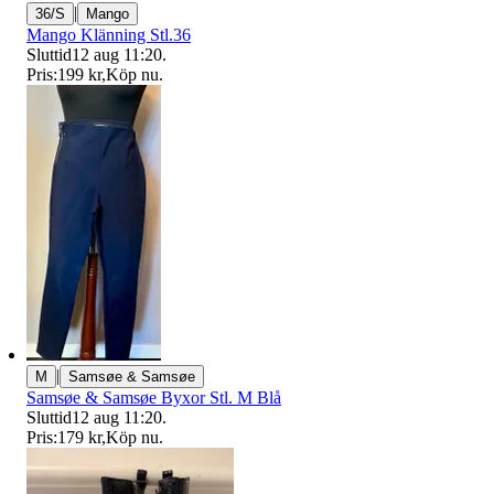
|
36/S
Mango
Mango Klänning Stl.36
Sluttid
12 aug 11:20
.
Pris:
199 kr
,
Köp nu
.
|
M
Samsøe & Samsøe
Samsøe & Samsøe Byxor Stl. M Blå
Sluttid
12 aug 11:20
.
Pris:
179 kr
,
Köp nu
.