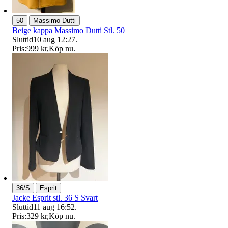
|
50
Massimo Dutti
Beige kappa Massimo Dutti Stl. 50
Sluttid
10 aug 12:27
.
Pris:
999 kr
,
Köp nu
.
|
36/S
Esprit
Jacke Esprit stl. 36 S Svart
Sluttid
11 aug 16:52
.
Pris:
329 kr
,
Köp nu
.