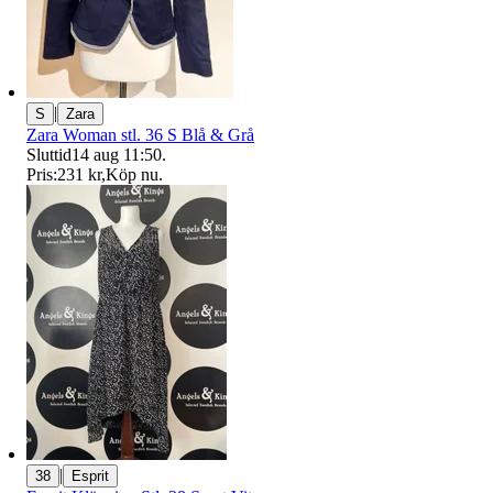
|
S
Zara
Zara Woman stl. 36 S Blå & Grå
Sluttid
14 aug 11:50
.
Pris:
231 kr
,
Köp nu
.
|
38
Esprit