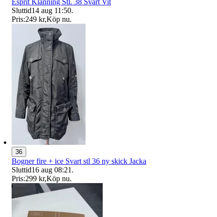
Esprit Klänning Stl. 38 Svart Vit
Sluttid
14 aug 11:50
.
Pris:
249 kr
,
Köp nu
.
36
Bogner fire + ice Svart stl 36 ny skick Jacka
Sluttid
16 aug 08:21
.
Pris:
299 kr
,
Köp nu
.