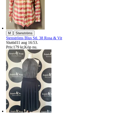
|
M
Stenströms
Stenströms Blus Stl. 38 Rosa & Vit
Sluttid
11 aug 16:53
.
Pris:
179 kr
,
Köp nu
.