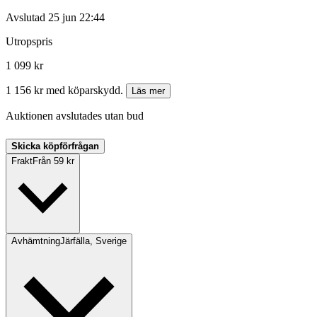
Avslutad
25 jun 22:44
Utropspris
1 099 kr
1 156 kr med köparskydd.
Läs mer
Auktionen avslutades utan bud
Skicka köpförfrågan
Frakt
Från 59 kr
Avhämtning
Järfälla, Sverige