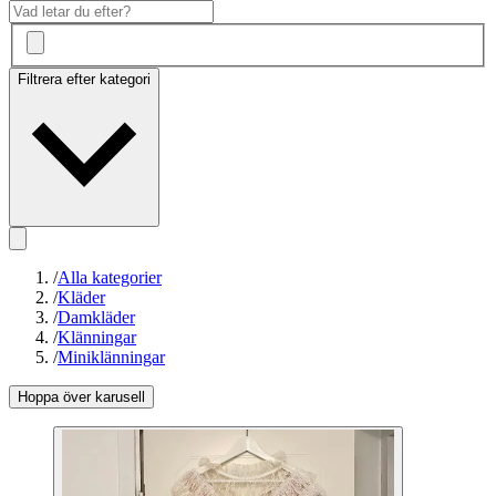
Filtrera efter kategori
/
Alla kategorier
/
Kläder
/
Damkläder
/
Klänningar
/
Miniklänningar
Hoppa över karusell