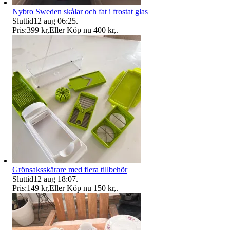
Nybro Sweden skålar och fat i frostat glas
Sluttid
12 aug 06:25
.
Pris:
399 kr
,
Eller Köp nu
400 kr
,
.
Grönsaksskärare med flera tillbehör
Sluttid
12 aug 18:07
.
Pris:
149 kr
,
Eller Köp nu
150 kr
,
.