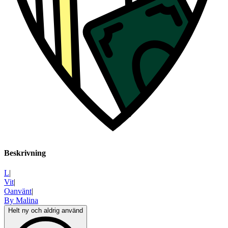
Beskrivning
L
|
Vit
|
Oanvänt
|
By Malina
Helt ny och aldrig använd