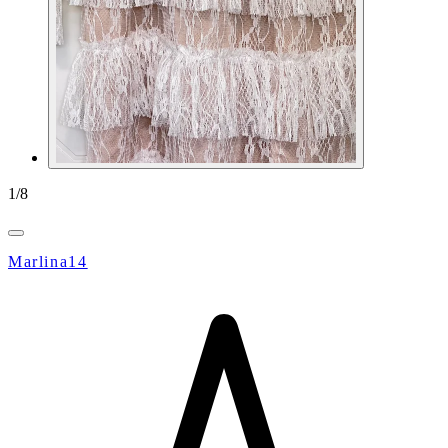
1
/
8
Marlina14