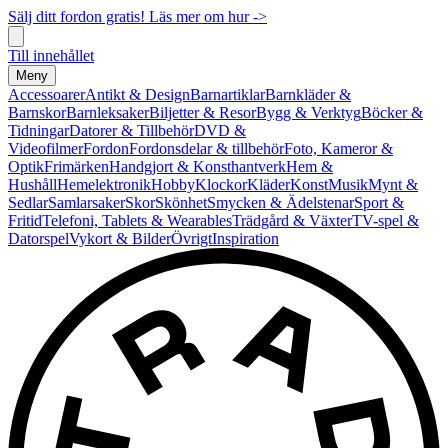
Sälj ditt fordon gratis! Läs mer om hur ->
Till innehållet
Meny
Accessoarer
Antikt & Design
Barnartiklar
Barnkläder &
Barnskor
Barnleksaker
Biljetter & Resor
Bygg & Verktyg
Böcker &
Tidningar
Datorer & Tillbehör
DVD &
Videofilmer
Fordon
Fordonsdelar & tillbehör
Foto, Kameror &
Optik
Frimärken
Handgjort & Konsthantverk
Hem &
Hushåll
Hemelektronik
Hobby
Klockor
Kläder
Konst
Musik
Mynt &
Sedlar
Samlarsaker
Skor
Skönhet
Smycken & Ädelstenar
Sport &
Fritid
Telefoni, Tablets & Wearables
Trädgård & Växter
TV-spel &
Datorspel
Vykort & Bilder
Övrigt
Inspiration