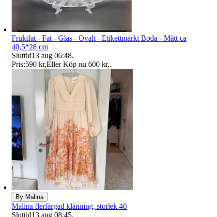
Fruktfat - Fat - Glas - Ovalt - Etikettmärkt Boda - Mått ca
40,5*28 cm
Sluttid
13 aug 06:48
.
Pris:
590 kr
,
Eller Köp nu
600 kr
,
.
By Malina
Malina flerfärgad klänning, storlek 40
Sluttid
13 aug 08:45
.