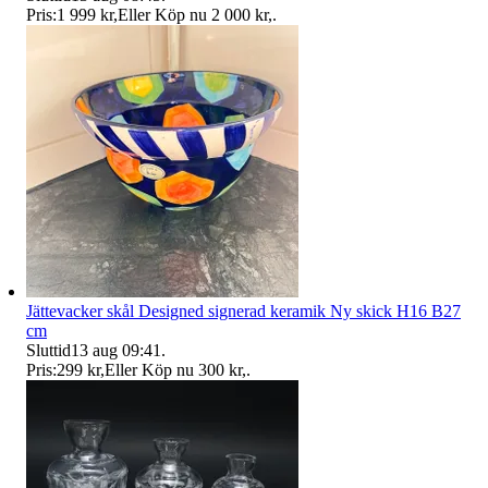
Pris:
1 999 kr
,
Eller Köp nu
2 000 kr
,
.
Jättevacker skål Designed signerad keramik Ny skick H16 B27
cm
Sluttid
13 aug 09:41
.
Pris:
299 kr
,
Eller Köp nu
300 kr
,
.