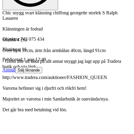
Chic snygg svart klänning chiffong georgette storlek S Ralph
Lauaren
Klänningen är fodrad
Objektnr
743 075 434
Storlek 4 (S).
Visningar
16
Över byst 51cm, ärm från armhålan 40cm, längd 91cm
Publicerad
1 aug 12:49
- Glöm inte att kika på allt annat snyggt jag lagt upp på Tradera
butik och via länk
Anmäl
Sälj liknande
http://www.tradera.com/auktioner/FASHION_QUEEN
Varorna befinner sig i djurfri och rökfri hem!
Majoritet av varorna i min Samlarbutik är oanvända/nya.
Det går bra med betalning vid lön.