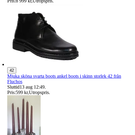
Pris:
8 999 kr
,
Utropspris
.
42
Mjuka sköna svarta boots ankel boots i skinn storlek 42 från
Fluchos
Sluttid
13 aug 12:49
.
Pris:
599 kr
,
Utropspris
.