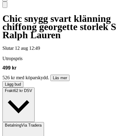
Chic snygg svart klänning
chiffong georgette storlek S
Ralph Lauren
Slutar
12 aug 12:49
Utropspris
499 kr
526 kr med köparskydd.
Läs mer
Lägg bud
Frakt
62 kr DSV
Betalning
Via Tradera