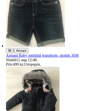
|
98
Armani
Armani Baby mörkblå jeanshorts, storlek 36M
Sluttid
12 aug 12:48
.
Pris:
499 kr
,
Utropspris
.