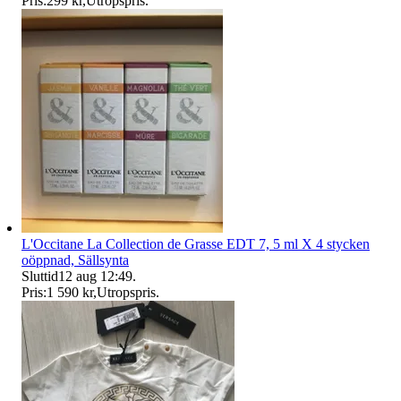
Pris:
299 kr
,
Utropspris
.
L'Occitane La Collection de Grasse EDT 7, 5 ml X 4 stycken
oöppnad, Sällsynta
Sluttid
12 aug 12:49
.
Pris:
1 590 kr
,
Utropspris
.