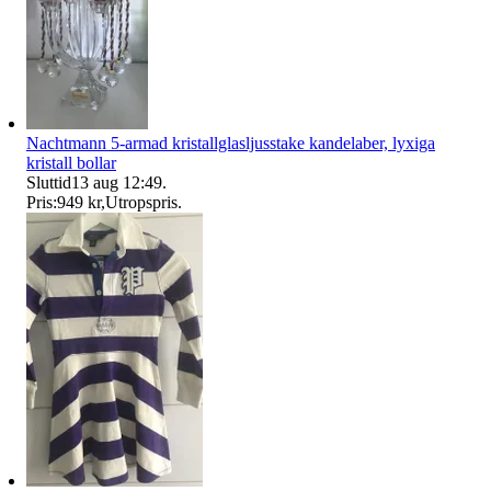
Nachtmann 5-armad kristallglasljusstake kandelaber, lyxiga
kristall bollar
Sluttid
13 aug 12:49
.
Pris:
949 kr
,
Utropspris
.