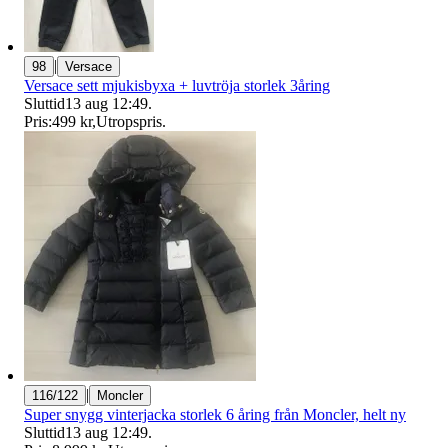
|
98
Versace
Versace sett mjukisbyxa + luvtröja storlek 3åring
Sluttid
13 aug 12:49
.
Pris:
499 kr
,
Utropspris
.
|
116/122
Moncler
Super snygg vinterjacka storlek 6 åring från Moncler, helt ny
Sluttid
13 aug 12:49
.