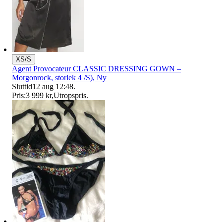
XS/S
Agent Provocateur CLASSIC DRESSING GOWN –
Morgonrock, storlek 4 /S), Ny
Sluttid
12 aug 12:48
.
Pris:
3 999 kr
,
Utropspris
.