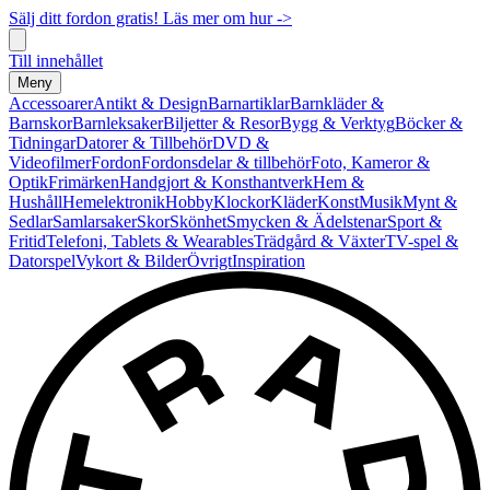
Sälj ditt fordon gratis! Läs mer om hur ->
Till innehållet
Meny
Accessoarer
Antikt & Design
Barnartiklar
Barnkläder &
Barnskor
Barnleksaker
Biljetter & Resor
Bygg & Verktyg
Böcker &
Tidningar
Datorer & Tillbehör
DVD &
Videofilmer
Fordon
Fordonsdelar & tillbehör
Foto, Kameror &
Optik
Frimärken
Handgjort & Konsthantverk
Hem &
Hushåll
Hemelektronik
Hobby
Klockor
Kläder
Konst
Musik
Mynt &
Sedlar
Samlarsaker
Skor
Skönhet
Smycken & Ädelstenar
Sport &
Fritid
Telefoni, Tablets & Wearables
Trädgård & Växter
TV-spel &
Datorspel
Vykort & Bilder
Övrigt
Inspiration