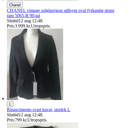
Chanel
CHANEL vintage solglasögon sällsynt oval fyrkantig strass
ram 5065-B 90-tal
Sluttid
12 aug 12:48
.
Pris:
3 999 kr
,
Utropspris
.
L
Rinascimento svart kavaj, storlek L
Sluttid
12 aug 12:48
.
Pris:
799 kr
,
Utropspris
.