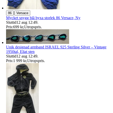
|
86
Versace
Mycket snygg blå byxa storlek 86 Versace, Ny
Sluttid
12 aug 12:49
.
Pris:
699 kr
,
Utropspris
.
Unik designad armband ISRAEL 925 Sterling Silver – Vintage
1950tal, Eliat sten
Sluttid
12 aug 12:49
.
Pris:
1 999 kr
,
Utropspris
.