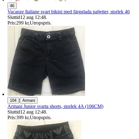
46
Vacanze Italiane svart bikini med färgglada paljetter, storlek 46
Sluttid
12 aug 12:48
.
Pris:
299 kr
,
Utropspris
.
|
104
Armani
Armani Junior svarta shorts, storlek 4A (106CM)
Sluttid
12 aug 12:48
.
Pris:
399 kr
,
Utropspris
.