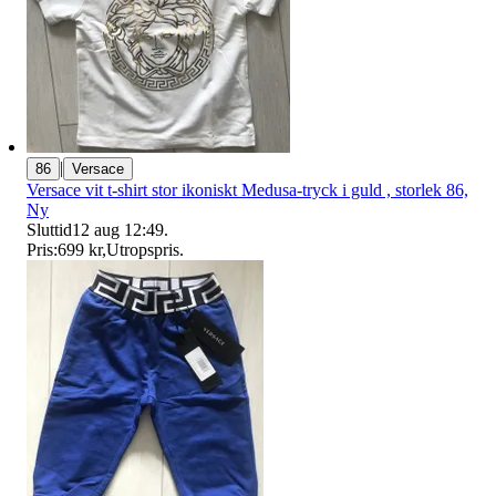
|
86
Versace
Versace vit t-shirt stor ikoniskt Medusa-tryck i guld , storlek 86,
Ny
Sluttid
12 aug 12:49
.
Pris:
699 kr
,
Utropspris
.