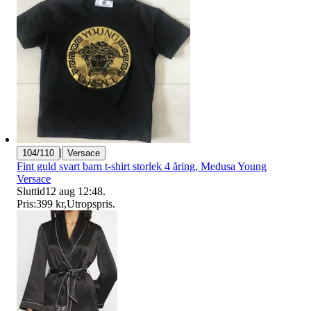
|
104/110
Versace
Fint guld svart barn t-shirt storlek 4 åring, Medusa Young
Versace
Sluttid
12 aug 12:48
.
Pris:
399 kr
,
Utropspris
.