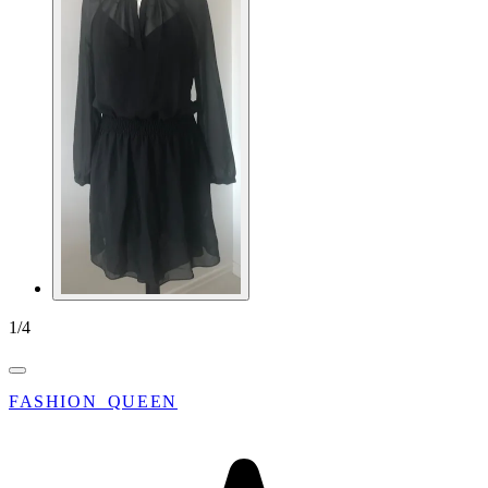
1
/
4
FASHION_QUEEN