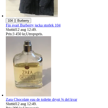
|
104
Burberry
Fin svart Burberry jacka storlek 104
Sluttid
12 aug 12:49
.
Pris:
3 450 kr
,
Utropspris
.
Zara Chocolate eau de toilette drygt ¾ del kvar
Sluttid
12 aug 12:49
.