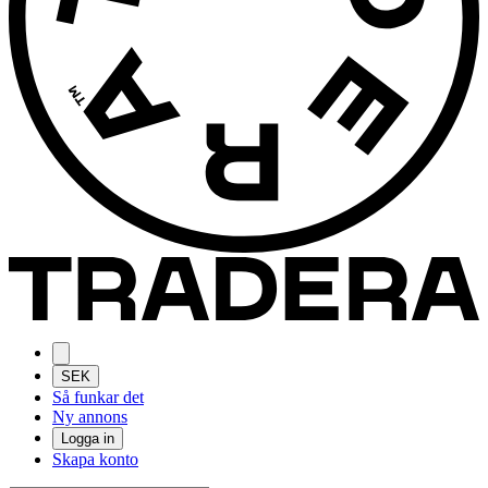
SEK
Så funkar det
Ny annons
Logga in
Skapa konto