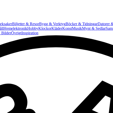
eksaker
Biljetter & Resor
Bygg & Verktyg
Böcker & Tidningar
Datorer &
ll
Hemelektronik
Hobby
Klockor
Kläder
Konst
Musik
Mynt & Sedlar
Saml
 Bilder
Övrigt
Inspiration