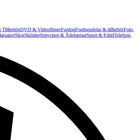
 Tillbehör
DVD & Videofilmer
Fordon
Fordonsdelar & tillbehör
Foto,
arsaker
Skor
Skönhet
Smycken & Ädelstenar
Sport & Fritid
Telefoni,