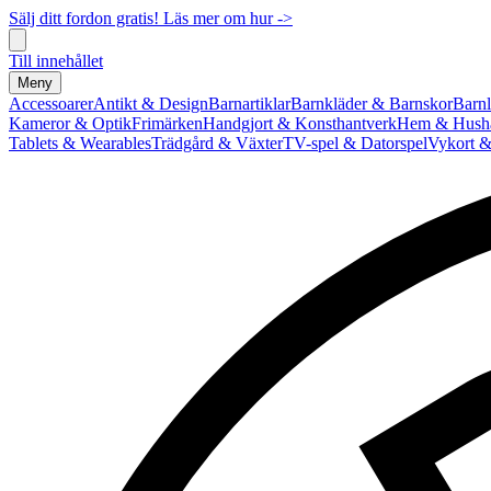
Sälj ditt fordon gratis! Läs mer om hur ->
Till innehållet
Meny
Accessoarer
Antikt & Design
Barnartiklar
Barnkläder & Barnskor
Barnl
Kameror & Optik
Frimärken
Handgjort & Konsthantverk
Hem & Hushå
Tablets & Wearables
Trädgård & Växter
TV-spel & Datorspel
Vykort &