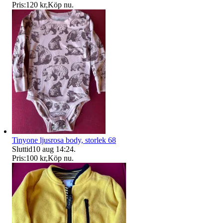
Pris:
120 kr
,
Köp nu
.
Tinyone ljusrosa body, storlek 68
Sluttid
10 aug 14:24
.
Pris:
100 kr
,
Köp nu
.