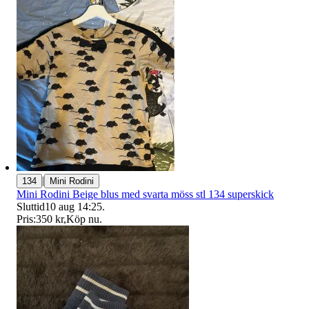
|
134
Mini Rodini
Mini Rodini Beige blus med svarta möss stl 134 superskick
Sluttid
10 aug 14:25
.
Pris:
350 kr
,
Köp nu
.