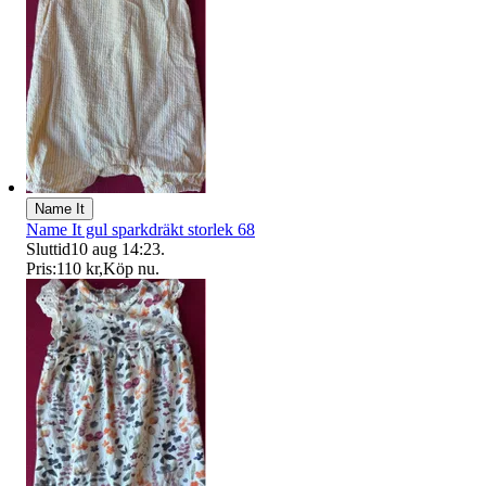
Name It
Name It gul sparkdräkt storlek 68
Sluttid
10 aug 14:23
.
Pris:
110 kr
,
Köp nu
.