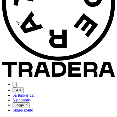
SEK
Så funkar det
Ny annons
Logga in
Skapa konto