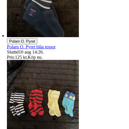
Polarn O. Pyret
Polarn O. Pyret blåa tossor
Sluttid
10 aug 14:26
.
Pris:
125 kr
,
Köp nu
.