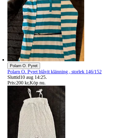
Polarn O. Pyret
Polarn O. Pyret blåvit klänning , storlek 146/152
Sluttid
10 aug 14:25
.
Pris:
200 kr
,
Köp nu
.