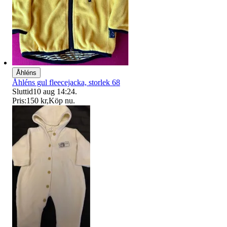
Åhléns
Åhléns gul fleecejacka, storlek 68
Sluttid
10 aug 14:24
.
Pris:
150 kr
,
Köp nu
.