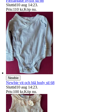
Flerfärgade byxor stl 68
Sluttid
10 aug 14:23
.
Pris:
110 kr
,
Köp nu
.
Newbie
Newbie vit och blå body stl 68
Sluttid
10 aug 14:23
.
Pris:
100 kr
,
Köp nu
.