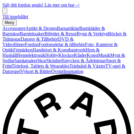
Sälj ditt fordon gratis! Läs mer om hur ->
Till innehållet
Meny
Accessoarer
Antikt & Design
Barnartiklar
Barnkläder &
Barnskor
Barnleksaker
Biljetter & Resor
Bygg & Verktyg
Böcker &
Tidningar
Datorer & Tillbehör
DVD &
Videofilmer
Fordon
Fordonsdelar & tillbehör
Foto, Kameror &
Optik
Frimärken
Handgjort & Konsthantverk
Hem &
Hushåll
Hemelektronik
Hobby
Klockor
Kläder
Konst
Musik
Mynt &
Sedlar
Samlarsaker
Skor
Skönhet
Smycken & Ädelstenar
Sport &
Fritid
Telefoni, Tablets & Wearables
Trädgård & Växter
TV-spel &
Datorspel
Vykort & Bilder
Övrigt
Inspiration