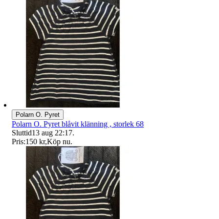
Polarn O. Pyret
Polarn O. Pyret blåvit klänning , storlek 68
Sluttid
13 aug 22:17
.
Pris:
150 kr
,
Köp nu
.