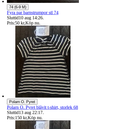
74 (6-9 M)
Fyra par barnstrumpor stl 74
Sluttid
10 aug 14:26
.
Pris:
50 kr
,
Köp nu
.
Polarn O. Pyret
Polarn O. Pyret blåvit t-shirt, storlek 68
Sluttid
13 aug 22:17
.
Pris:
150 kr
,
Köp nu
.