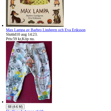
Max Lampa av Barbro Lindgren och Eva Eriksson
Sluttid
10 aug 14:23
.
Pris:
59 kr
,
Köp nu
.
68 (4-6 M)