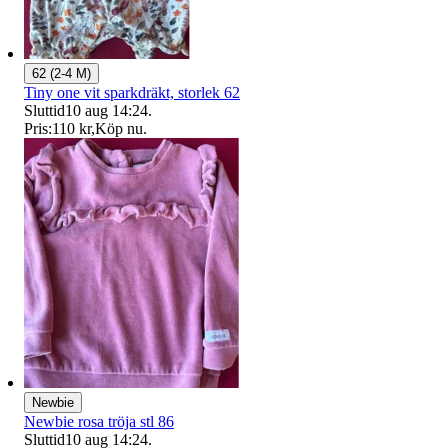
62 (2-4 M)
Tiny one vit sparkdräkt, storlek 62
Sluttid
10 aug 14:24
.
Pris:
110 kr
,
Köp nu
.
Newbie
Newbie rosa tröja stl 86
Sluttid
10 aug 14:24
.