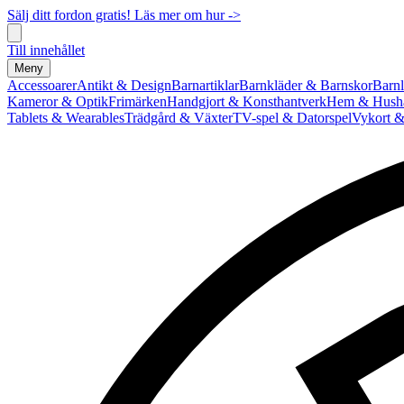
Sälj ditt fordon gratis! Läs mer om hur ->
Till innehållet
Meny
Accessoarer
Antikt & Design
Barnartiklar
Barnkläder & Barnskor
Barnl
Kameror & Optik
Frimärken
Handgjort & Konsthantverk
Hem & Hushå
Tablets & Wearables
Trädgård & Växter
TV-spel & Datorspel
Vykort &