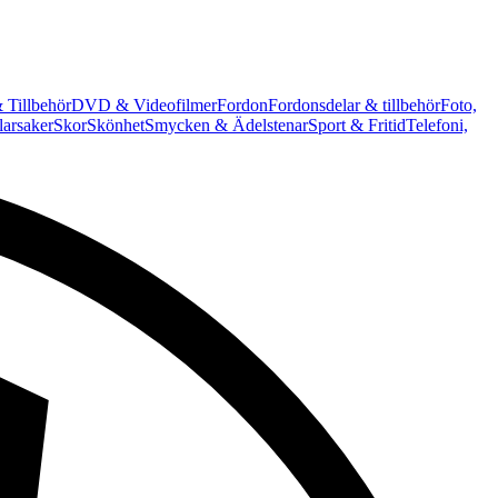
 Tillbehör
DVD & Videofilmer
Fordon
Fordonsdelar & tillbehör
Foto,
arsaker
Skor
Skönhet
Smycken & Ädelstenar
Sport & Fritid
Telefoni,