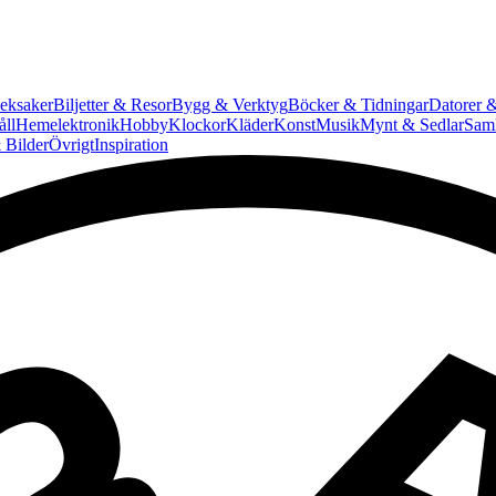
eksaker
Biljetter & Resor
Bygg & Verktyg
Böcker & Tidningar
Datorer &
ll
Hemelektronik
Hobby
Klockor
Kläder
Konst
Musik
Mynt & Sedlar
Saml
 Bilder
Övrigt
Inspiration