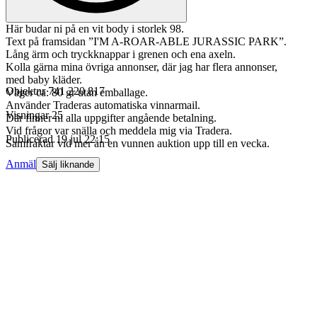
Här budar ni på en vit body i storlek 98.
Text på framsidan ”I'M A-ROAR-ABLE JURASSIC PARK”.
Lång ärm och tryckknappar i grenen och ena axeln.
Kolla gärna mina övriga annonser, där jag har flera annonser,
med baby kläder.
Objektnr
741 220 817
Väger ca: 80 gr utan emballage.
Använder Traderas automatiska vinnarmail.
Visningar
25
Där finner ni alla uppgifter angående betalning.
Vid frågor var snälla och meddela mig via Tradera.
Publicerad
19 jul 22:15
Samfraktar vid mer än en vunnen auktion upp till en vecka.
Anmäl
Sälj liknande