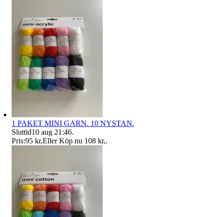
1 PAKET MINI GARN. 10 NYSTAN.
Sluttid
10 aug 21:46
.
Pris:
95 kr
,
Eller Köp nu
108 kr
,
.