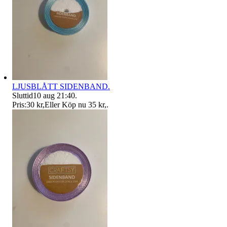
LJUSBLÅTT SIDENBAND.
Sluttid
10 aug 21:40
.
Pris:
30 kr
,
Eller Köp nu
35 kr
,
.