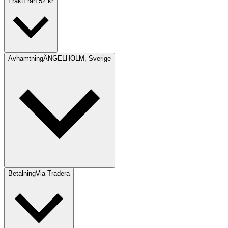
Frakt
Från 52 kr
Avhämtning
ÄNGELHOLM, Sverige
Betalning
Via Tradera