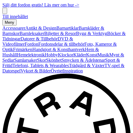
Sälj ditt fordon gratis! Läs mer om hur ->
Till innehållet
Meny
Accessoarer
Antikt & Design
Barnartiklar
Barnkläder &
Barnskor
Barnleksaker
Biljetter & Resor
Bygg & Verktyg
Böcker &
Tidningar
Datorer & Tillbehör
DVD &
Videofilmer
Fordon
Fordonsdelar & tillbehör
Foto, Kameror &
Optik
Frimärken
Handgjort & Konsthantverk
Hem &
Hushåll
Hemelektronik
Hobby
Klockor
Kläder
Konst
Musik
Mynt &
Sedlar
Samlarsaker
Skor
Skönhet
Smycken & Ädelstenar
Sport &
Fritid
Telefoni, Tablets & Wearables
Trädgård & Växter
TV-spel &
Datorspel
Vykort & Bilder
Övrigt
Inspiration