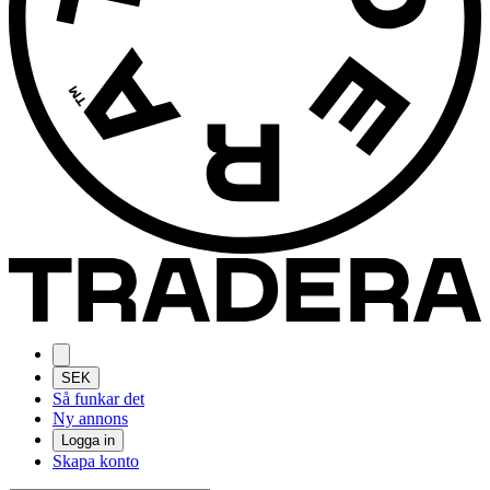
SEK
Så funkar det
Ny annons
Logga in
Skapa konto