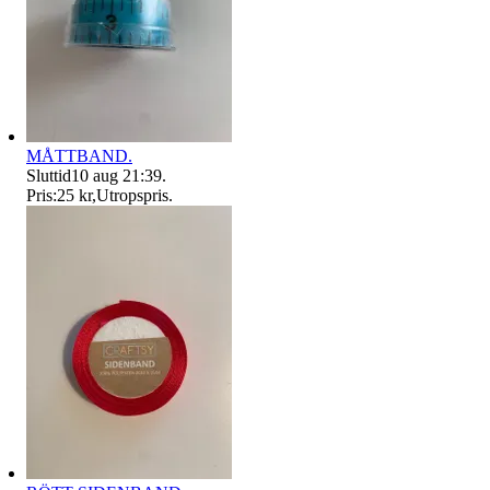
MÅTTBAND.
Sluttid
10 aug 21:39
.
Pris:
25 kr
,
Utropspris
.