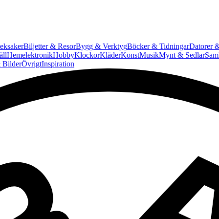
eksaker
Biljetter & Resor
Bygg & Verktyg
Böcker & Tidningar
Datorer &
ll
Hemelektronik
Hobby
Klockor
Kläder
Konst
Musik
Mynt & Sedlar
Saml
 Bilder
Övrigt
Inspiration