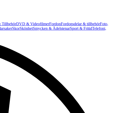
 Tillbehör
DVD & Videofilmer
Fordon
Fordonsdelar & tillbehör
Foto,
arsaker
Skor
Skönhet
Smycken & Ädelstenar
Sport & Fritid
Telefoni,