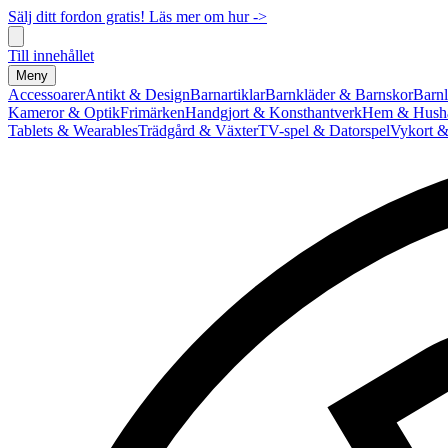
Sälj ditt fordon gratis! Läs mer om hur ->
Till innehållet
Meny
Accessoarer
Antikt & Design
Barnartiklar
Barnkläder & Barnskor
Barnl
Kameror & Optik
Frimärken
Handgjort & Konsthantverk
Hem & Hushå
Tablets & Wearables
Trädgård & Växter
TV-spel & Datorspel
Vykort &