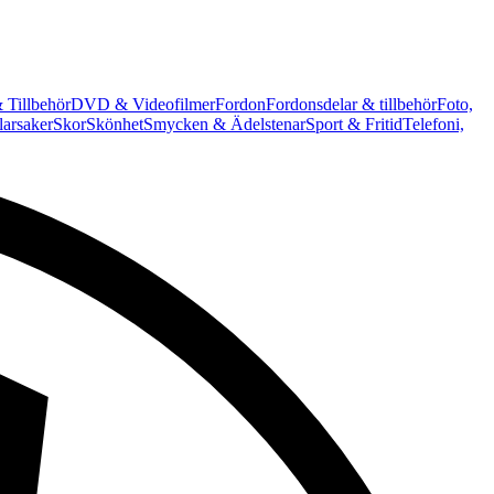
 Tillbehör
DVD & Videofilmer
Fordon
Fordonsdelar & tillbehör
Foto,
arsaker
Skor
Skönhet
Smycken & Ädelstenar
Sport & Fritid
Telefoni,