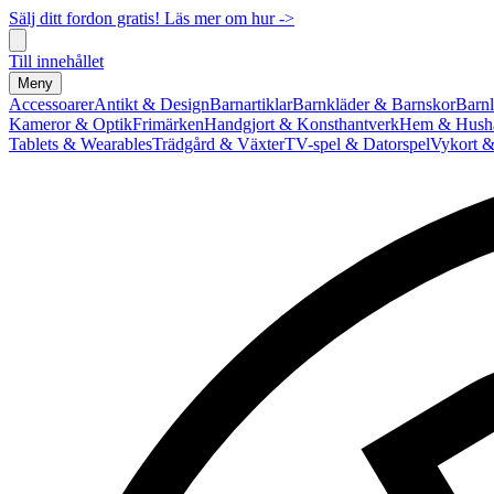
Sälj ditt fordon gratis! Läs mer om hur ->
Till innehållet
Meny
Accessoarer
Antikt & Design
Barnartiklar
Barnkläder & Barnskor
Barnl
Kameror & Optik
Frimärken
Handgjort & Konsthantverk
Hem & Hushå
Tablets & Wearables
Trädgård & Växter
TV-spel & Datorspel
Vykort &