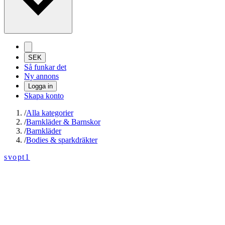
SEK
Så funkar det
Ny annons
Logga in
Skapa konto
/
Alla kategorier
/
Barnkläder & Barnskor
/
Barnkläder
/
Bodies & sparkdräkter
svopt1