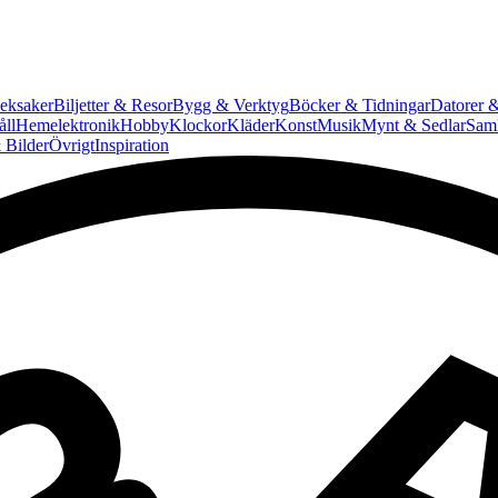
eksaker
Biljetter & Resor
Bygg & Verktyg
Böcker & Tidningar
Datorer &
ll
Hemelektronik
Hobby
Klockor
Kläder
Konst
Musik
Mynt & Sedlar
Saml
 Bilder
Övrigt
Inspiration