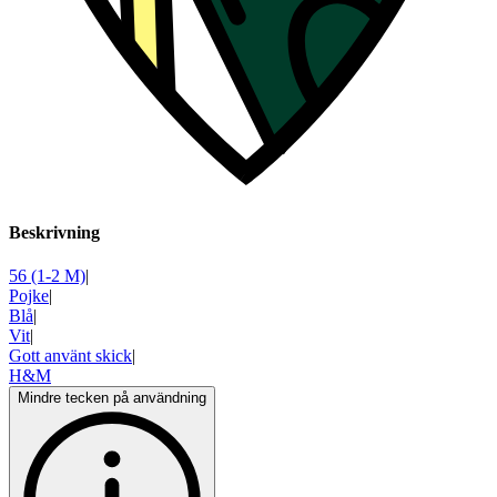
Beskrivning
56 (1-2 M)
|
Pojke
|
Blå
|
Vit
|
Gott använt skick
|
H&M
Mindre tecken på användning