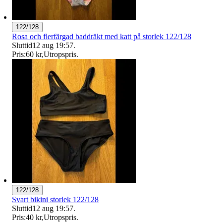
122/128
Rosa och flerfärgad baddräkt med katt på storlek 122/128
Sluttid
12 aug 19:57
.
Pris:
60 kr
,
Utropspris
.
122/128
Svart bikini storlek 122/128
Sluttid
12 aug 19:57
.
Pris:
40 kr
,
Utropspris
.