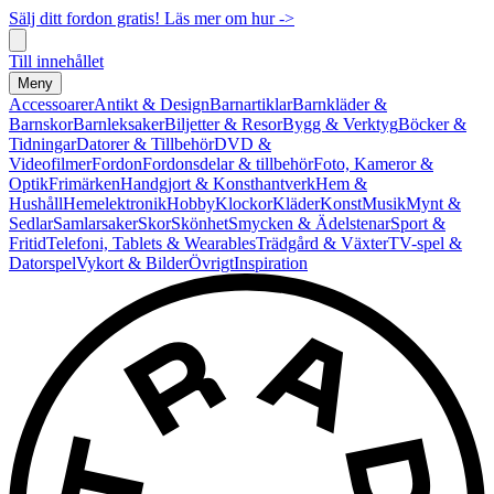
Sälj ditt fordon gratis! Läs mer om hur ->
Till innehållet
Meny
Accessoarer
Antikt & Design
Barnartiklar
Barnkläder &
Barnskor
Barnleksaker
Biljetter & Resor
Bygg & Verktyg
Böcker &
Tidningar
Datorer & Tillbehör
DVD &
Videofilmer
Fordon
Fordonsdelar & tillbehör
Foto, Kameror &
Optik
Frimärken
Handgjort & Konsthantverk
Hem &
Hushåll
Hemelektronik
Hobby
Klockor
Kläder
Konst
Musik
Mynt &
Sedlar
Samlarsaker
Skor
Skönhet
Smycken & Ädelstenar
Sport &
Fritid
Telefoni, Tablets & Wearables
Trädgård & Växter
TV-spel &
Datorspel
Vykort & Bilder
Övrigt
Inspiration