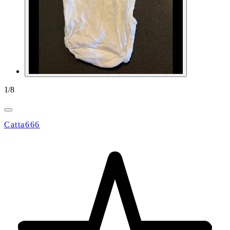
1
/
8
Catta666