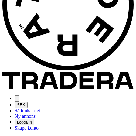
SEK
Så funkar det
Ny annons
Logga in
Skapa konto