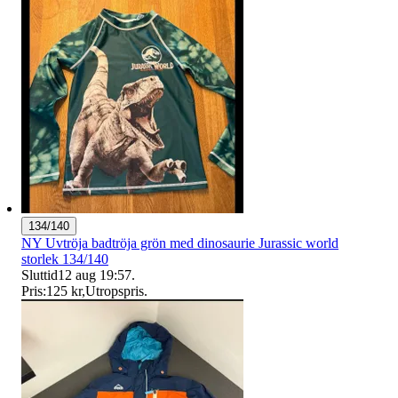
134/140
NY Uvtröja badtröja grön med dinosaurie Jurassic world
storlek 134/140
Sluttid
12 aug 19:57
.
Pris:
125 kr
,
Utropspris
.