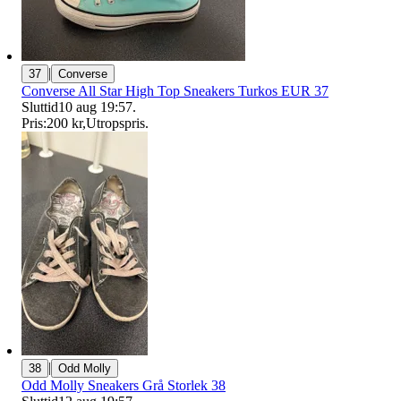
|
37
Converse
Converse All Star High Top Sneakers Turkos EUR 37
Sluttid
10 aug 19:57
.
Pris:
200 kr
,
Utropspris
.
|
38
Odd Molly
Odd Molly Sneakers Grå Storlek 38