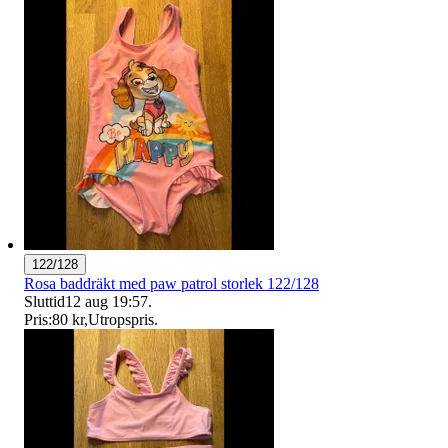
122/128
Rosa baddräkt med paw patrol storlek 122/128
Sluttid
12 aug 19:57
.
Pris:
80 kr
,
Utropspris
.