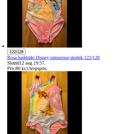
122/128
Rosa baddräkt Disney prinsessor storlek 122/128
Sluttid
12 aug 19:57
.
Pris:
80 kr
,
Utropspris
.