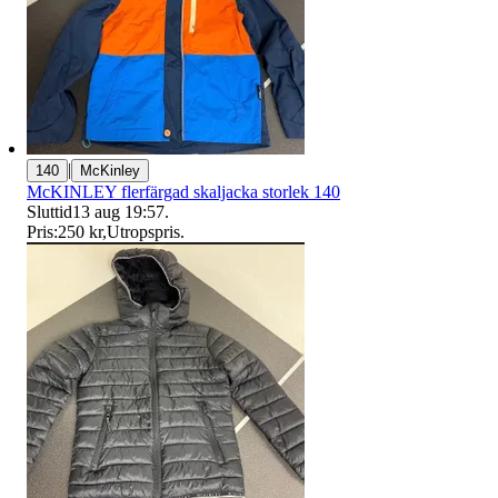
|
140
McKinley
McKINLEY flerfärgad skaljacka storlek 140
Sluttid
13 aug 19:57
.
Pris:
250 kr
,
Utropspris
.