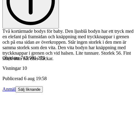
Två kortärmade bodys för baby. Den ljusblå bodyn har ett tryck med
en elefant på framsidan och knäppning med tryckknappar i grenen
och på ena sidan av överkroppen. Står ingen storlek i den men är
samma storlek som den vita. Den vita bodyn har knäppning med
tryckknappar i grenen och vid halsen. Lite tunnare. Storlek 56. Fint
Objektnr
743 991 279
skick utan hål eller fläckar.
Visningar
10
Publicerad
6 aug 19:58
Anmäl
Sälj liknande