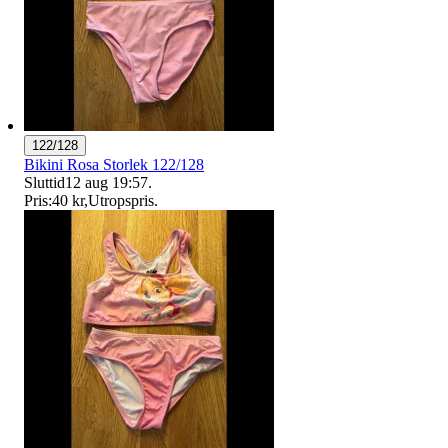
122/128
Bikini Rosa Storlek 122/128
Sluttid
12 aug 19:57
.
Pris:
40 kr
,
Utropspris
.