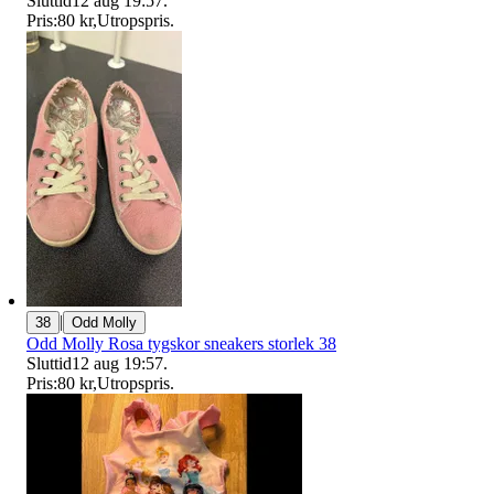
Sluttid
12 aug 19:57
.
Pris:
80 kr
,
Utropspris
.
|
38
Odd Molly
Odd Molly Rosa tygskor sneakers storlek 38
Sluttid
12 aug 19:57
.
Pris:
80 kr
,
Utropspris
.