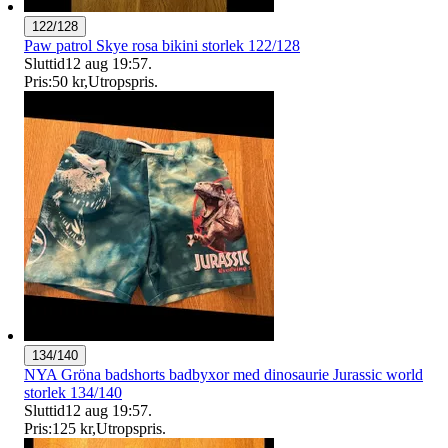
122/128
Paw patrol Skye rosa bikini storlek 122/128
Sluttid
12 aug 19:57
.
Pris:
50 kr
,
Utropspris
.
134/140
NYA Gröna badshorts badbyxor med dinosaurie Jurassic world
storlek 134/140
Sluttid
12 aug 19:57
.
Pris:
125 kr
,
Utropspris
.