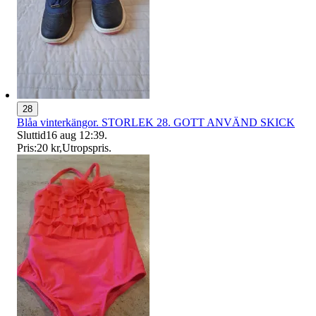
28
Blåa vinterkängor. STORLEK 28. GOTT ANVÄND SKICK
Sluttid
16 aug 12:39
.
Pris:
20 kr
,
Utropspris
.