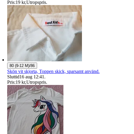
Pris:
19 kr
,
Utropspris
.
80 (9-12 M)/86
Skön vit skjorta, Toppen skick, sparsamt använd.
Sluttid
16 aug 12:41
.
Pris:
19 kr
,
Utropspris
.