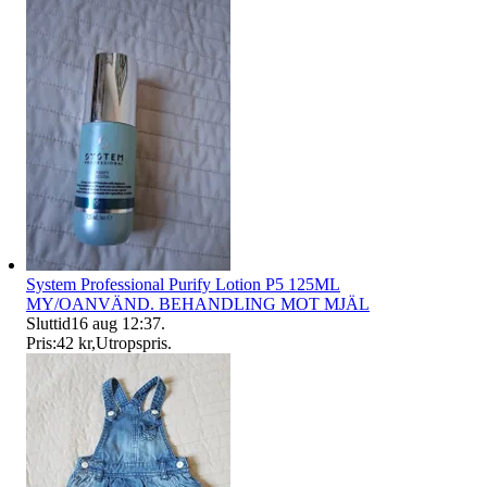
System Professional Purify Lotion P5 125ML
MY/OANVÄND. BEHANDLING MOT MJÄL
Sluttid
16 aug 12:37
.
Pris:
42 kr
,
Utropspris
.