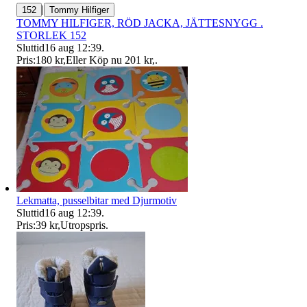
|
152
Tommy Hilfiger
TOMMY HILFIGER, RÖD JACKA, JÄTTESNYGG .
STORLEK 152
Sluttid
16 aug 12:39
.
Pris:
180 kr
,
Eller Köp nu
201 kr
,
.
Lekmatta, pusselbitar med Djurmotiv
Sluttid
16 aug 12:39
.
Pris:
39 kr
,
Utropspris
.