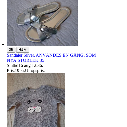
|
35
H&M
Sandaler Silver, ANVÄNDES EN GÅNG, SOM
NYA.STORLEK 35
Sluttid
16 aug 12:36
.
Pris:
19 kr
,
Utropspris
.