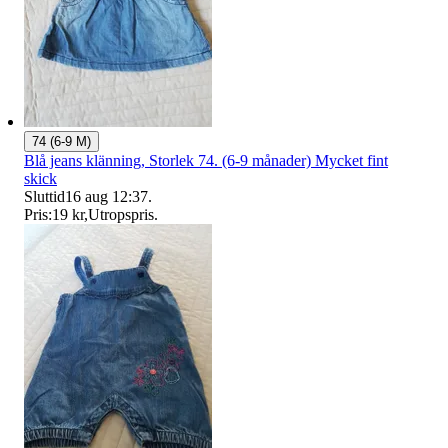
74 (6-9 M)
Blå jeans klänning, Storlek 74. (6-9 månader) Mycket fint
skick
Sluttid
16 aug 12:37
.
Pris:
19 kr
,
Utropspris
.