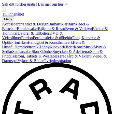
Sälj ditt fordon gratis! Läs mer om hur ->
Till innehållet
Meny
Accessoarer
Antikt & Design
Barnartiklar
Barnkläder &
Barnskor
Barnleksaker
Biljetter & Resor
Bygg & Verktyg
Böcker &
Tidningar
Datorer & Tillbehör
DVD &
Videofilmer
Fordon
Fordonsdelar & tillbehör
Foto, Kameror &
Optik
Frimärken
Handgjort & Konsthantverk
Hem &
Hushåll
Hemelektronik
Hobby
Klockor
Kläder
Konst
Musik
Mynt &
Sedlar
Samlarsaker
Skor
Skönhet
Smycken & Ädelstenar
Sport &
Fritid
Telefoni, Tablets & Wearables
Trädgård & Växter
TV-spel &
Datorspel
Vykort & Bilder
Övrigt
Inspiration