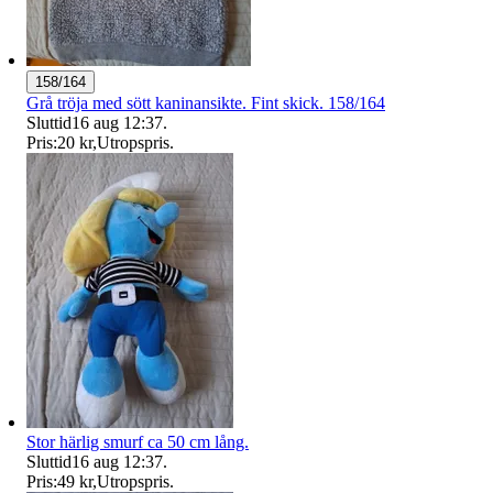
158/164
Grå tröja med sött kaninansikte. Fint skick. 158/164
Sluttid
16 aug 12:37
.
Pris:
20 kr
,
Utropspris
.
Stor härlig smurf ca 50 cm lång.
Sluttid
16 aug 12:37
.
Pris:
49 kr
,
Utropspris
.