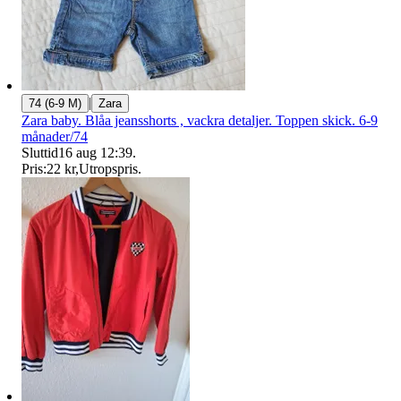
|
74 (6-9 M)
Zara
Zara baby. Blåa jeansshorts , vackra detaljer. Toppen skick. 6-9
månader/74
Sluttid
16 aug 12:39
.
Pris:
22 kr
,
Utropspris
.