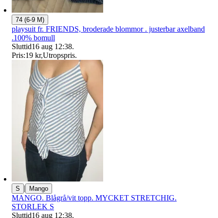
74 (6-9 M)
playsuit fr. FRIENDS, broderade blommor . justerbar axelband
.100% bomull
Sluttid
16 aug 12:38
.
Pris:
19 kr
,
Utropspris
.
|
S
Mango
MANGO. Blågrå/vit topp. MYCKET STRETCHIG.
STORLEK S
Sluttid
16 aug 12:38
.