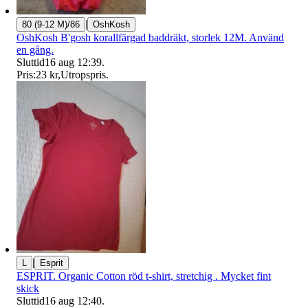
|
80 (9-12 M)/86
OshKosh
OshKosh B'gosh korallfärgad baddräkt, storlek 12M. Använd
en gång.
Sluttid
16 aug 12:39
.
Pris:
23 kr
,
Utropspris
.
|
L
Esprit
ESPRIT. Organic Cotton röd t-shirt, stretchig . Mycket fint
skick
Sluttid
16 aug 12:40
.