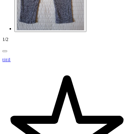
1
/
2
titil