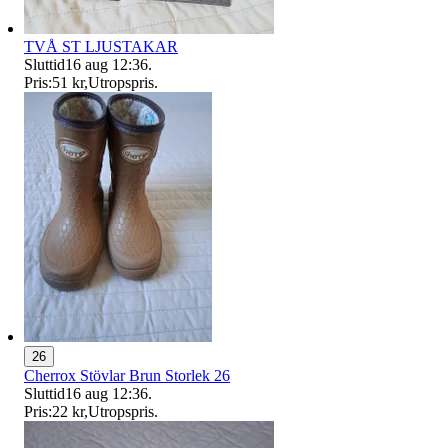
TVÅ ST LJUSTAKAR
Sluttid
16 aug 12:36
.
Pris:
51 kr
,
Utropspris
.
26
Cherrox Stövlar Brun Storlek 26
Sluttid
16 aug 12:36
.
Pris:
22 kr
,
Utropspris
.