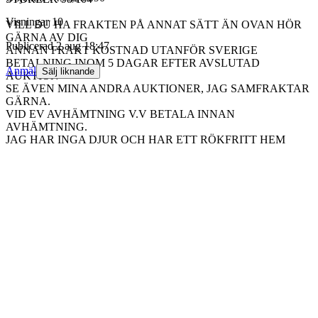
Visningar
10
VILL DU HA FRAKTEN PÅ ANNAT SÄTT ÄN OVAN HÖR
GÄRNA AV DIG
Publicerad
2 aug 18:47
ANNAN FRAKT KOSTNAD UTANFÖR SVERIGE
BETALNING INOM 5 DAGAR EFTER AVSLUTAD
Anmäl
Sälj liknande
AUKTION
SE ÄVEN MINA ANDRA AUKTIONER, JAG SAMFRAKTAR
GÄRNA.
VID EV AVHÄMTNING V.V BETALA INNAN
AVHÄMTNING.
JAG HAR INGA DJUR OCH HAR ETT RÖKFRITT HEM