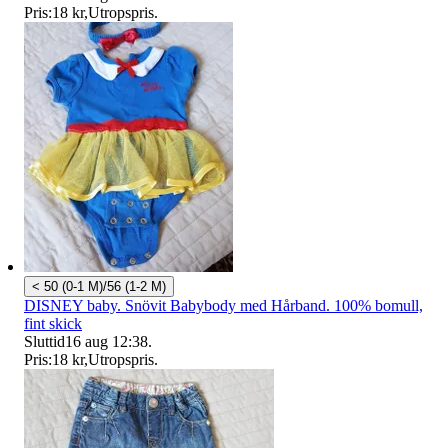
Pris:
18 kr
,
Utropspris
.
< 50 (0-1 M)/56 (1-2 M)
DISNEY baby. Snövit Babybody med Hårband. 100% bomull,
fint skick
Sluttid
16 aug 12:38
.
Pris:
18 kr
,
Utropspris
.