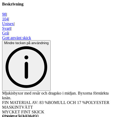
Beskrivning
98
|
104
|
Unisex
|
Svart
|
Grå
|
Gott använt skick
Mindre tecken på användning
Mjukisbyxor med resår och dragsko i midjan. Byxorna förstärkta
knän.
FIN MATERIAL AV: 83 %BOMULL OCH 17 %POLYESTER
MASKINTVÄTT
MYCKET FINT SKICK
Objektnr
743 326 090
STORLEK 98/104