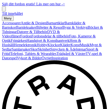
Sälj ditt fordon gratis! Läs mer om hur ->
Till innehållet
Meny
Accessoarer
Antikt & Design
Barnartiklar
Barnkläder &
Barnskor
Barnleksaker
Biljetter & Resor
Bygg & Verktyg
Böcker &
Tidningar
Datorer & Tillbehör
DVD &
Videofilmer
Fordon
Fordonsdelar & tillbehör
Foto, Kameror &
Optik
Frimärken
Handgjort & Konsthantverk
Hem &
Hushåll
Hemelektronik
Hobby
Klockor
Kläder
Konst
Musik
Mynt &
Sedlar
Samlarsaker
Skor
Skönhet
Smycken & Ädelstenar
Sport &
Fritid
Telefoni, Tablets & Wearables
Trädgård & Växter
TV-spel &
Datorspel
Vykort & Bilder
Övrigt
Inspiration