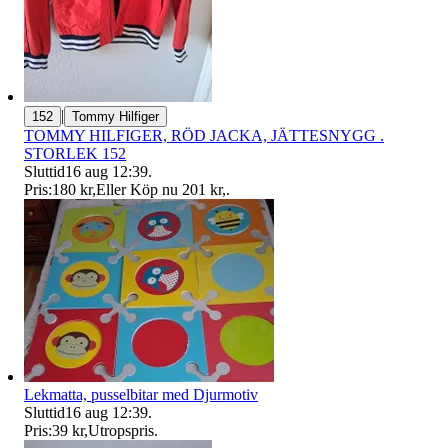
|
152
Tommy Hilfiger
TOMMY HILFIGER, RÖD JACKA, JÄTTESNYGG .
STORLEK 152
Sluttid
16 aug 12:39
.
Pris:
180 kr
,
Eller Köp nu
201 kr
,
.
Lekmatta, pusselbitar med Djurmotiv
Sluttid
16 aug 12:39
.
Pris:
39 kr
,
Utropspris
.