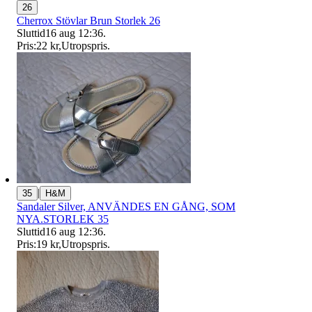
26
Cherrox Stövlar Brun Storlek 26
Sluttid
16 aug 12:36
.
Pris:
22 kr
,
Utropspris
.
|
35
H&M
Sandaler Silver, ANVÄNDES EN GÅNG, SOM
NYA.STORLEK 35
Sluttid
16 aug 12:36
.
Pris:
19 kr
,
Utropspris
.