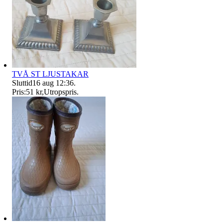
TVÅ ST LJUSTAKAR
Sluttid
16 aug 12:36
.
Pris:
51 kr
,
Utropspris
.