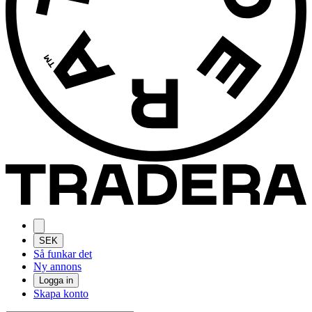
SEK
Så funkar det
Ny annons
Logga in
Skapa konto