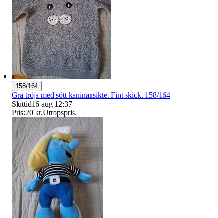
158/164
Grå tröja med sött kaninansikte. Fint skick. 158/164
Sluttid
16 aug 12:37
.
Pris:
20 kr
,
Utropspris
.