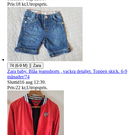
Pris:
18 kr
,
Utropspris
.
|
74 (6-9 M)
Zara
Zara baby. Blåa jeansshorts , vackra detaljer. Toppen skick. 6-9
månader/74
Sluttid
16 aug 12:39
.
Pris:
22 kr
,
Utropspris
.