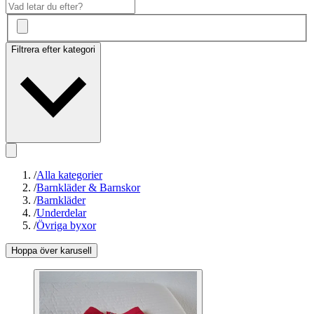
Filtrera efter kategori
/
Alla kategorier
/
Barnkläder & Barnskor
/
Barnkläder
/
Underdelar
/
Övriga byxor
Hoppa över karusell