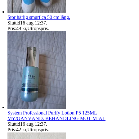
Stor härlig smurf ca 50 cm lång.
Sluttid
16 aug 12:37
.
Pris:
49 kr
,
Utropspris
.
System Professional Purify Lotion P5 125ML
MY/OANVÄND. BEHANDLING MOT MJÄL
Sluttid
16 aug 12:37
.
Pris:
42 kr
,
Utropspris
.