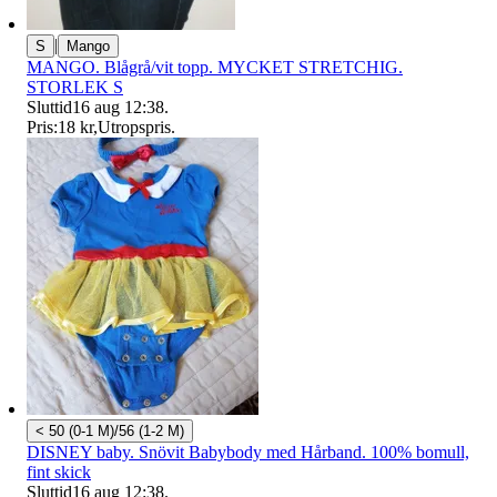
|
S
Mango
MANGO. Blågrå/vit topp. MYCKET STRETCHIG.
STORLEK S
Sluttid
16 aug 12:38
.
Pris:
18 kr
,
Utropspris
.
< 50 (0-1 M)/56 (1-2 M)
DISNEY baby. Snövit Babybody med Hårband. 100% bomull,
fint skick
Sluttid
16 aug 12:38
.