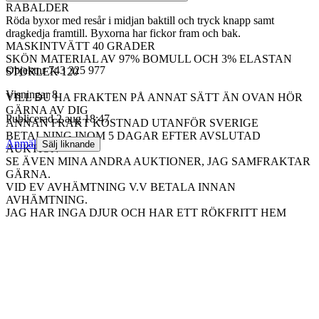
RABALDER
Röda byxor med resår i midjan baktill och tryck knapp samt
dragkedja framtill. Byxorna har fickor fram och bak.
MASKINTVÄTT 40 GRADER
SKÖN MATERIAL AV 97% BOMULL OCH 3% ELASTAN
Objektnr
743 325 977
STORLEK 120
Visningar
8
VILL DU HA FRAKTEN PÅ ANNAT SÄTT ÄN OVAN HÖR
GÄRNA AV DIG
Publicerad
2 aug 18:47
ANNAN FRAKT KOSTNAD UTANFÖR SVERIGE
BETALNING INOM 5 DAGAR EFTER AVSLUTAD
Anmäl
Sälj liknande
AUKTION
SE ÄVEN MINA ANDRA AUKTIONER, JAG SAMFRAKTAR
GÄRNA.
VID EV AVHÄMTNING V.V BETALA INNAN
AVHÄMTNING.
JAG HAR INGA DJUR OCH HAR ETT RÖKFRITT HEM