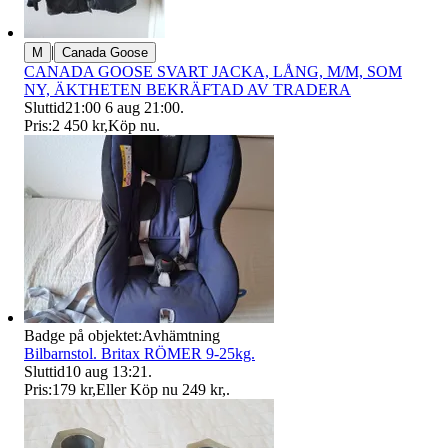
|
M
Canada Goose
CANADA GOOSE SVART JACKA, LÅNG, M/M, SOM
NY, ÄKTHETEN BEKRÄFTAD AV TRADERA
Sluttid
21:00
6 aug 21:00
.
Pris:
2 450 kr
,
Köp nu
.
Badge på objektet:
Avhämtning
Bilbarnstol. Britax RÖMER 9-25kg.
Sluttid
10 aug 13:21
.
Pris:
179 kr
,
Eller Köp nu
249 kr
,
.