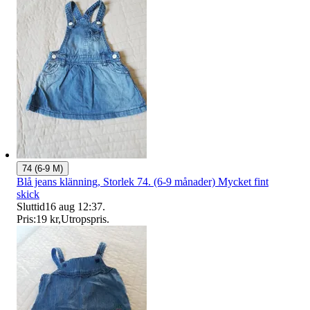
74 (6-9 M)
Blå jeans klänning, Storlek 74. (6-9 månader) Mycket fint
skick
Sluttid
16 aug 12:37
.
Pris:
19 kr
,
Utropspris
.