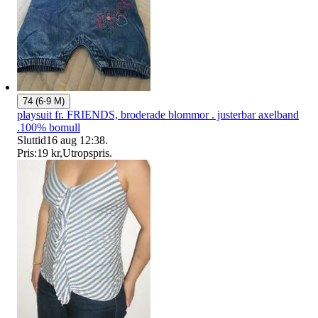
74 (6-9 M)
playsuit fr. FRIENDS, broderade blommor . justerbar axelband
.100% bomull
Sluttid
16 aug 12:38
.
Pris:
19 kr
,
Utropspris
.