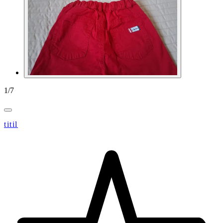
1
/
7
titil