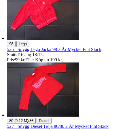
|
98
Lego
525 - Snygg Lego Jacka 98 3 År Mycket Fint Skick
Sluttid
16 aug 18:15
.
Pris:
99 kr
,
Eller Köp nu
199 kr
,
.
|
80 (9-12 M)/86
Diesel
527 - Snygg Diesel Tröja 80/86 2 År Mycket Fint Skick