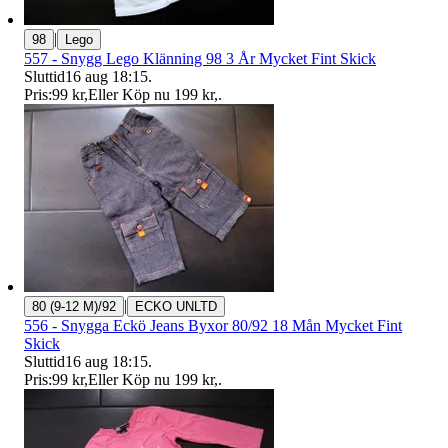
|
98
Lego
557 - Snygg Lego Klänning 98 3 År Mycket Fint Skick
Sluttid
16 aug 18:15
.
Pris:
99 kr
,
Eller Köp nu
199 kr
,
.
|
80 (9-12 M)/92
ECKO UNLTD
556 - Snygga Eckö Jeans Byxor 80/92 18 Mån Mycket Fint
Skick
Sluttid
16 aug 18:15
.
Pris:
99 kr
,
Eller Köp nu
199 kr
,
.