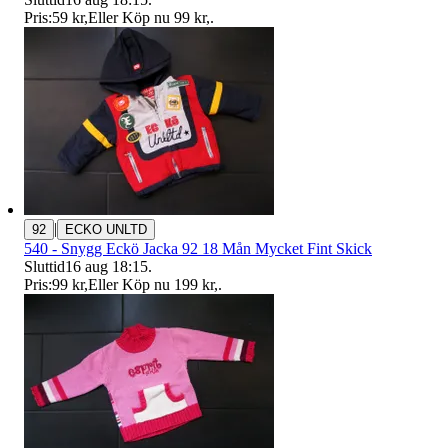
Pris:
59 kr
,
Eller Köp nu
99 kr
,
.
|
92
ECKO UNLTD
540 - Snygg Eckö Jacka 92 18 Mån Mycket Fint Skick
Sluttid
16 aug 18:15
.
Pris:
99 kr
,
Eller Köp nu
199 kr
,
.