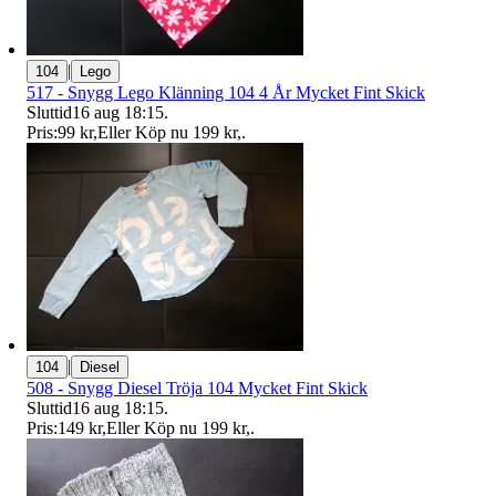
|
104
Lego
517 - Snygg Lego Klänning 104 4 År Mycket Fint Skick
Sluttid
16 aug 18:15
.
Pris:
99 kr
,
Eller Köp nu
199 kr
,
.
|
104
Diesel
508 - Snygg Diesel Tröja 104 Mycket Fint Skick
Sluttid
16 aug 18:15
.
Pris:
149 kr
,
Eller Köp nu
199 kr
,
.