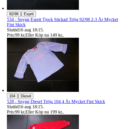
|
92/98
Esprit
534 - Snygg Esprit Tjock Stickad Tröja 92/98 2-3 År Mycket
Fint Skick
Sluttid
16 aug 18:15
.
Pris:
99 kr
,
Eller Köp nu
149 kr
,
.
|
104
Diesel
528 - Snygg Diesel Tröja 104 4 År Mycket Fint Skick
Sluttid
16 aug 18:15
.
Pris:
99 kr
,
Eller Köp nu
199 kr
,
.