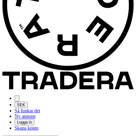
SEK
Så funkar det
Ny annons
Logga in
Skapa konto