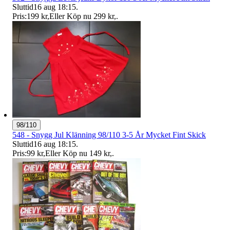
Sluttid
16 aug 18:15
.
Pris:
199 kr
,
Eller Köp nu
299 kr
,
.
98/110
548 - Snygg Jul Klänning 98/110 3-5 År Mycket Fint Skick
Sluttid
16 aug 18:15
.
Pris:
99 kr
,
Eller Köp nu
149 kr
,
.