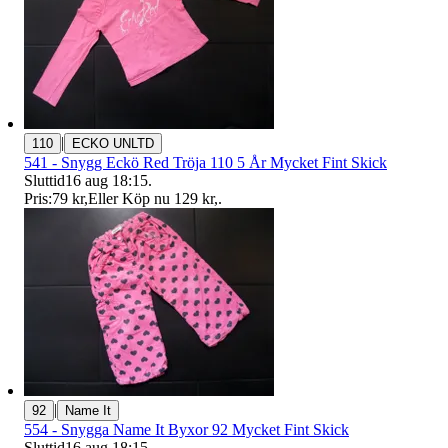
|
110
ECKO UNLTD
541 - Snygg Eckö Red Tröja 110 5 År Mycket Fint Skick
Sluttid
16 aug 18:15
.
Pris:
79 kr
,
Eller Köp nu
129 kr
,
.
|
92
Name It
554 - Snygga Name It Byxor 92 Mycket Fint Skick
Sluttid
16 aug 18:15
.