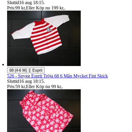
Sluttid
16 aug 18:15
.
Pris:
99 kr
,
Eller Köp nu
199 kr
,
.
|
68 (4-6 M)
Esprit
526 - Snygg Esprit Tröja 68 6 Mån Mycket Fint Skick
Sluttid
16 aug 18:15
.
Pris:
59 kr
,
Eller Köp nu
99 kr
,
.