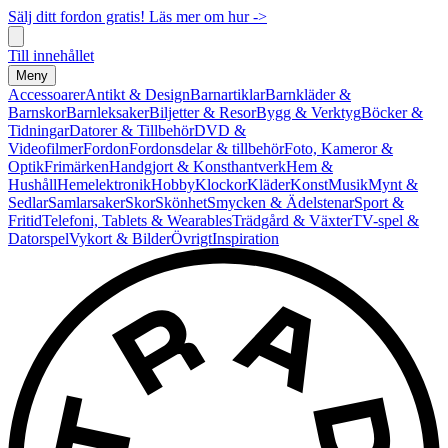
Sälj ditt fordon gratis! Läs mer om hur ->
Till innehållet
Meny
Accessoarer
Antikt & Design
Barnartiklar
Barnkläder &
Barnskor
Barnleksaker
Biljetter & Resor
Bygg & Verktyg
Böcker &
Tidningar
Datorer & Tillbehör
DVD &
Videofilmer
Fordon
Fordonsdelar & tillbehör
Foto, Kameror &
Optik
Frimärken
Handgjort & Konsthantverk
Hem &
Hushåll
Hemelektronik
Hobby
Klockor
Kläder
Konst
Musik
Mynt &
Sedlar
Samlarsaker
Skor
Skönhet
Smycken & Ädelstenar
Sport &
Fritid
Telefoni, Tablets & Wearables
Trädgård & Växter
TV-spel &
Datorspel
Vykort & Bilder
Övrigt
Inspiration