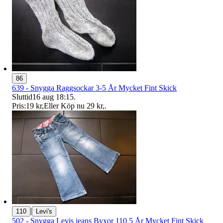
86
639 - Snygga Raggsockar 3-5 År Mycket Fint Skick
Sluttid
16 aug 18:15
.
Pris:
19 kr
,
Eller Köp nu
29 kr
,
.
|
110
Levi's
502 - Snygga Levis jeans Byxor 110 5 År Mycket Fint Skick