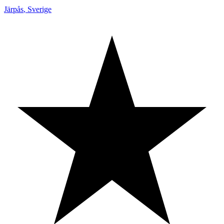
Järpås
,
Sverige