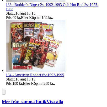
183 - Rodder´s Digest 2st 1992-1993 Och Hot Rod 2st 1975-
1986
Sluttid
16 aug 18:15
.
Pris:
99 kr
,
Eller Köp nu
199 kr
,
.
184 - American Rodder 6st 1992-1995
Sluttid
16 aug 18:15
.
Pris:
199 kr
,
Eller Köp nu
299 kr
,
.
Mer från samma butik
Visa alla