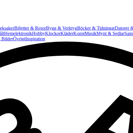
eksaker
Biljetter & Resor
Bygg & Verktyg
Böcker & Tidningar
Datorer &
ll
Hemelektronik
Hobby
Klockor
Kläder
Konst
Musik
Mynt & Sedlar
Saml
 Bilder
Övrigt
Inspiration