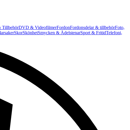
 Tillbehör
DVD & Videofilmer
Fordon
Fordonsdelar & tillbehör
Foto,
arsaker
Skor
Skönhet
Smycken & Ädelstenar
Sport & Fritid
Telefoni,