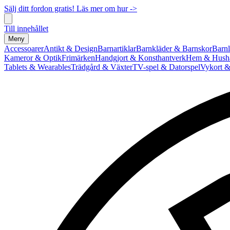
Sälj ditt fordon gratis! Läs mer om hur ->
Till innehållet
Meny
Accessoarer
Antikt & Design
Barnartiklar
Barnkläder & Barnskor
Barnl
Kameror & Optik
Frimärken
Handgjort & Konsthantverk
Hem & Hushå
Tablets & Wearables
Trädgård & Växter
TV-spel & Datorspel
Vykort &