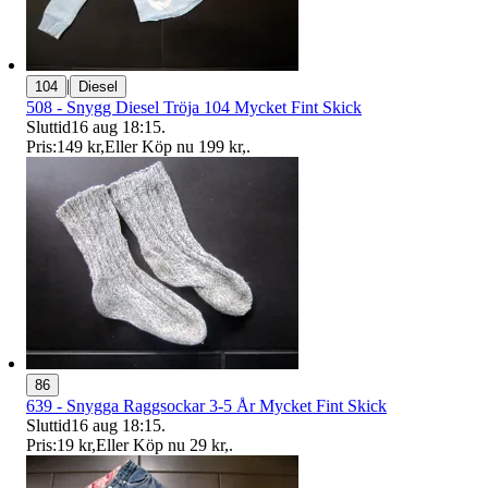
|
104
Diesel
508 - Snygg Diesel Tröja 104 Mycket Fint Skick
Sluttid
16 aug 18:15
.
Pris:
149 kr
,
Eller Köp nu
199 kr
,
.
86
639 - Snygga Raggsockar 3-5 År Mycket Fint Skick
Sluttid
16 aug 18:15
.
Pris:
19 kr
,
Eller Köp nu
29 kr
,
.