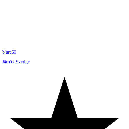
bjure60
Järpås
,
Sverige