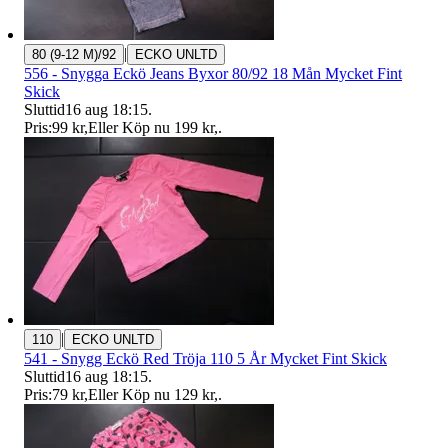
|
80 (9-12 M)/92
ECKO UNLTD
556 - Snygga Eckö Jeans Byxor 80/92 18 Mån Mycket Fint
Skick
Sluttid
16 aug 18:15
.
Pris:
99 kr
,
Eller Köp nu
199 kr
,
.
|
110
ECKO UNLTD
541 - Snygg Eckö Red Tröja 110 5 År Mycket Fint Skick
Sluttid
16 aug 18:15
.
Pris:
79 kr
,
Eller Köp nu
129 kr
,
.