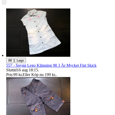
|
98
Lego
557 - Snygg Lego Klänning 98 3 År Mycket Fint Skick
Sluttid
16 aug 18:15
.
Pris:
99 kr
,
Eller Köp nu
199 kr
,
.