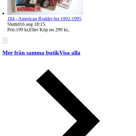
184 - American Rodder 6st 1992-1995
Sluttid
16 aug 18:15
.
Pris:
199 kr
,
Eller Köp nu
299 kr
,
.
Mer från samma butik
Visa alla