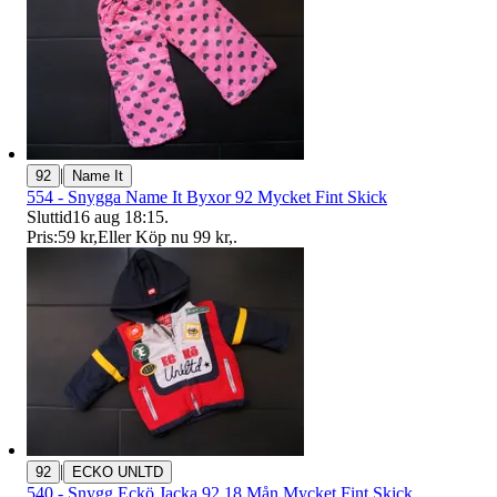
|
92
Name It
554 - Snygga Name It Byxor 92 Mycket Fint Skick
Sluttid
16 aug 18:15
.
Pris:
59 kr
,
Eller Köp nu
99 kr
,
.
|
92
ECKO UNLTD
540 - Snygg Eckö Jacka 92 18 Mån Mycket Fint Skick