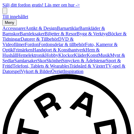
Sälj ditt fordon gratis! Läs mer om hur ->
Till innehållet
Meny
Accessoarer
Antikt & Design
Barnartiklar
Barnkläder &
Barnskor
Barnleksaker
Biljetter & Resor
Bygg & Verktyg
Böcker &
Tidningar
Datorer & Tillbehör
DVD &
Videofilmer
Fordon
Fordonsdelar & tillbehör
Foto, Kameror &
Optik
Frimärken
Handgjort & Konsthantverk
Hem &
Hushåll
Hemelektronik
Hobby
Klockor
Kläder
Konst
Musik
Mynt &
Sedlar
Samlarsaker
Skor
Skönhet
Smycken & Ädelstenar
Sport &
Fritid
Telefoni, Tablets & Wearables
Trädgård & Växter
TV-spel &
Datorspel
Vykort & Bilder
Övrigt
Inspiration