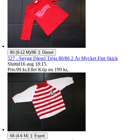
|
80 (9-12 M)/86
Diesel
527 - Snygg Diesel Tröja 80/86 2 År Mycket Fint Skick
Sluttid
16 aug 18:15
.
Pris:
99 kr
,
Eller Köp nu
199 kr
,
.
|
68 (4-6 M)
Esprit