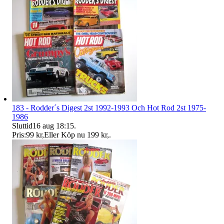
183 - Rodder´s Digest 2st 1992-1993 Och Hot Rod 2st 1975-
1986
Sluttid
16 aug 18:15
.
Pris:
99 kr
,
Eller Köp nu
199 kr
,
.