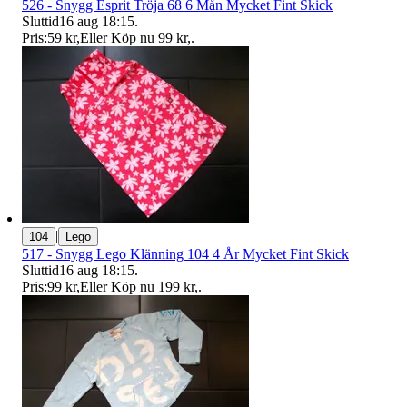
526 - Snygg Esprit Tröja 68 6 Mån Mycket Fint Skick
Sluttid
16 aug 18:15
.
Pris:
59 kr
,
Eller Köp nu
99 kr
,
.
|
104
Lego
517 - Snygg Lego Klänning 104 4 År Mycket Fint Skick
Sluttid
16 aug 18:15
.
Pris:
99 kr
,
Eller Köp nu
199 kr
,
.