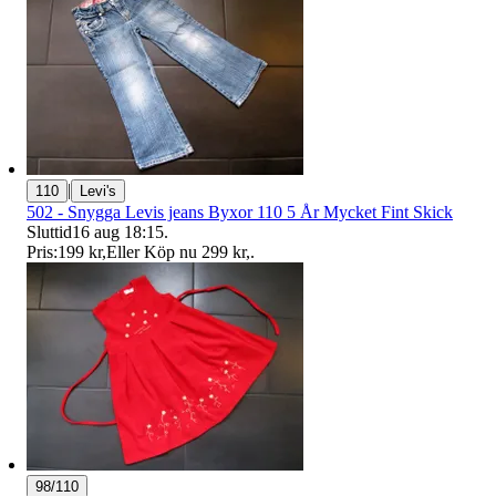
|
110
Levi's
502 - Snygga Levis jeans Byxor 110 5 År Mycket Fint Skick
Sluttid
16 aug 18:15
.
Pris:
199 kr
,
Eller Köp nu
299 kr
,
.
98/110