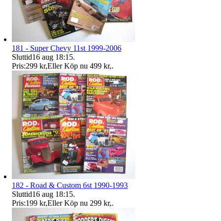
181 - Super Chevy 11st 1999-2006
Sluttid
16 aug 18:15
.
Pris:
299 kr
,
Eller Köp nu
499 kr
,
.
182 - Road & Custom 6st 1990-1993
Sluttid
16 aug 18:15
.
Pris:
199 kr
,
Eller Köp nu
299 kr
,
.