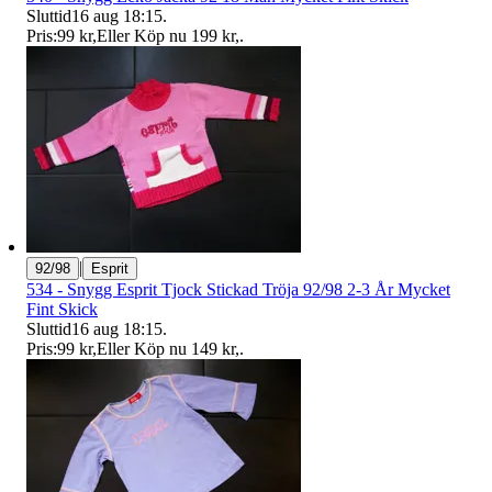
Sluttid
16 aug 18:15
.
Pris:
99 kr
,
Eller Köp nu
199 kr
,
.
|
92/98
Esprit
534 - Snygg Esprit Tjock Stickad Tröja 92/98 2-3 År Mycket
Fint Skick
Sluttid
16 aug 18:15
.
Pris:
99 kr
,
Eller Köp nu
149 kr
,
.