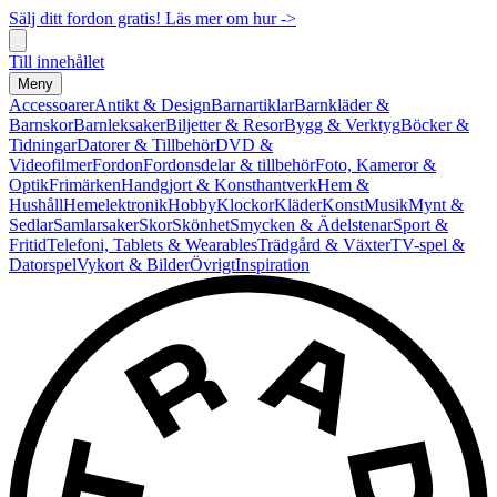
Sälj ditt fordon gratis! Läs mer om hur ->
Till innehållet
Meny
Accessoarer
Antikt & Design
Barnartiklar
Barnkläder &
Barnskor
Barnleksaker
Biljetter & Resor
Bygg & Verktyg
Böcker &
Tidningar
Datorer & Tillbehör
DVD &
Videofilmer
Fordon
Fordonsdelar & tillbehör
Foto, Kameror &
Optik
Frimärken
Handgjort & Konsthantverk
Hem &
Hushåll
Hemelektronik
Hobby
Klockor
Kläder
Konst
Musik
Mynt &
Sedlar
Samlarsaker
Skor
Skönhet
Smycken & Ädelstenar
Sport &
Fritid
Telefoni, Tablets & Wearables
Trädgård & Växter
TV-spel &
Datorspel
Vykort & Bilder
Övrigt
Inspiration