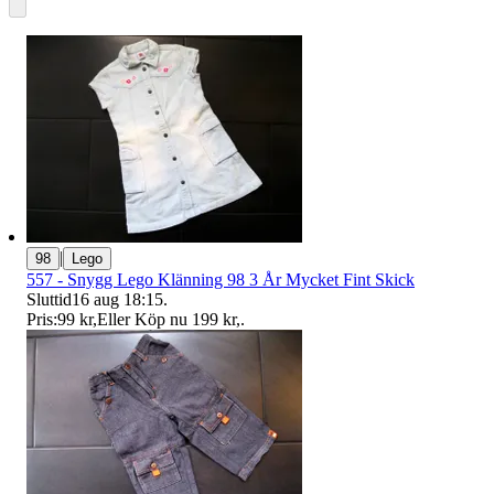
|
98
Lego
557 - Snygg Lego Klänning 98 3 År Mycket Fint Skick
Sluttid
16 aug 18:15
.
Pris:
99 kr
,
Eller Köp nu
199 kr
,
.