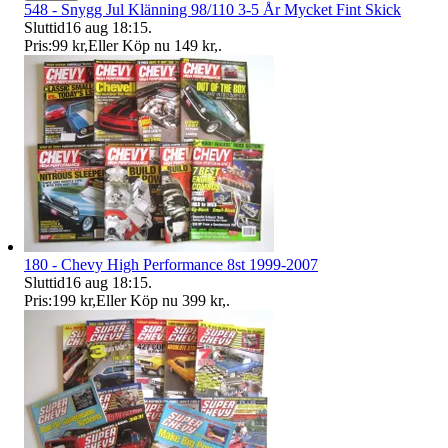
548 - Snygg Jul Klänning 98/110 3-5 År Mycket Fint Skick
Sluttid
16 aug 18:15
.
Pris:
99 kr
,
Eller Köp nu
149 kr
,
.
180 - Chevy High Performance 8st 1999-2007
Sluttid
16 aug 18:15
.
Pris:
199 kr
,
Eller Köp nu
399 kr
,
.