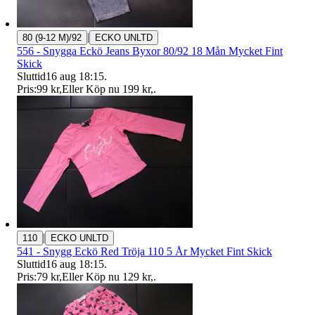
|
80 (9-12 M)/92
ECKO UNLTD
556 - Snygga Eckö Jeans Byxor 80/92 18 Mån Mycket Fint
Skick
Sluttid
16 aug 18:15
.
Pris:
99 kr
,
Eller Köp nu
199 kr
,
.
|
110
ECKO UNLTD
541 - Snygg Eckö Red Tröja 110 5 År Mycket Fint Skick
Sluttid
16 aug 18:15
.
Pris:
79 kr
,
Eller Köp nu
129 kr
,
.