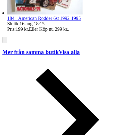
184 - American Rodder 6st 1992-1995
Sluttid
16 aug 18:15
.
Pris:
199 kr
,
Eller Köp nu
299 kr
,
.
Mer från samma butik
Visa alla