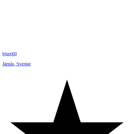
bjure60
Järpås
,
Sverige