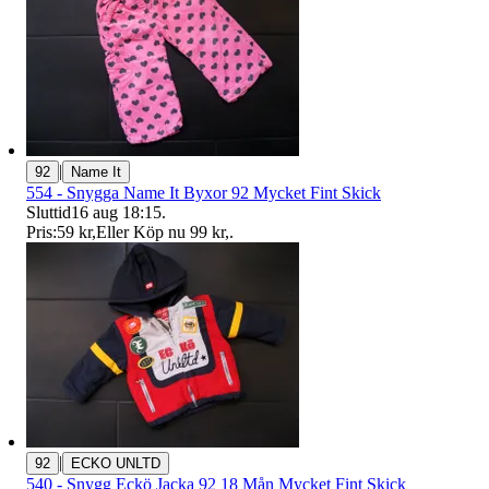
|
92
Name It
554 - Snygga Name It Byxor 92 Mycket Fint Skick
Sluttid
16 aug 18:15
.
Pris:
59 kr
,
Eller Köp nu
99 kr
,
.
|
92
ECKO UNLTD
540 - Snygg Eckö Jacka 92 18 Mån Mycket Fint Skick