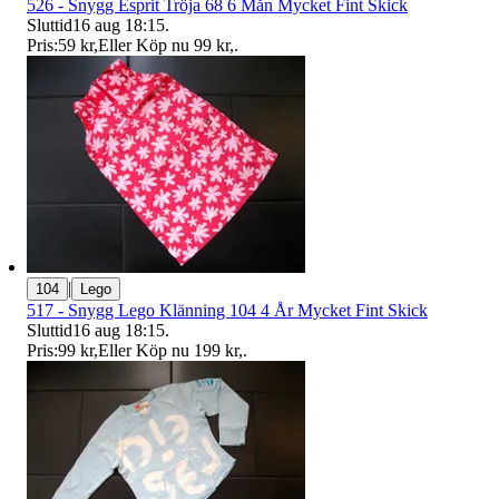
526 - Snygg Esprit Tröja 68 6 Mån Mycket Fint Skick
Sluttid
16 aug 18:15
.
Pris:
59 kr
,
Eller Köp nu
99 kr
,
.
|
104
Lego
517 - Snygg Lego Klänning 104 4 År Mycket Fint Skick
Sluttid
16 aug 18:15
.
Pris:
99 kr
,
Eller Köp nu
199 kr
,
.