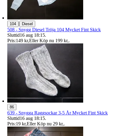
|
104
Diesel
508 - Snygg Diesel Tröja 104 Mycket Fint Skick
Sluttid
16 aug 18:15
.
Pris:
149 kr
,
Eller Köp nu
199 kr
,
.
86
639 - Snygga Raggsockar 3-5 År Mycket Fint Skick
Sluttid
16 aug 18:15
.
Pris:
19 kr
,
Eller Köp nu
29 kr
,
.