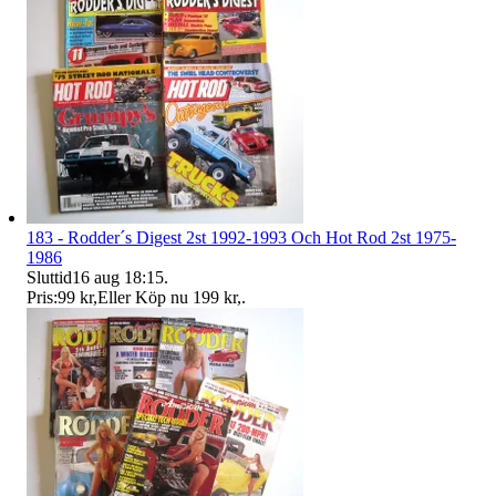
183 - Rodder´s Digest 2st 1992-1993 Och Hot Rod 2st 1975-
1986
Sluttid
16 aug 18:15
.
Pris:
99 kr
,
Eller Köp nu
199 kr
,
.