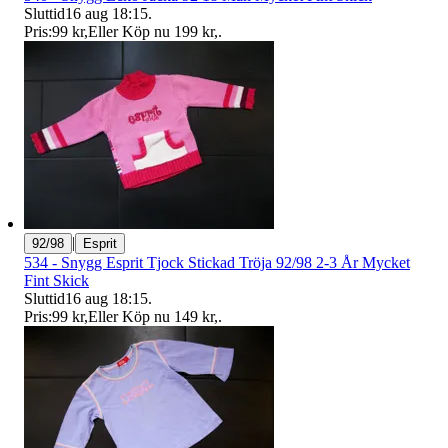
Sluttid
16 aug 18:15
.
Pris:
99 kr
,
Eller Köp nu
199 kr
,
.
|
92/98
Esprit
534 - Snygg Esprit Tjock Stickad Tröja 92/98 2-3 År Mycket
Fint Skick
Sluttid
16 aug 18:15
.
Pris:
99 kr
,
Eller Köp nu
149 kr
,
.