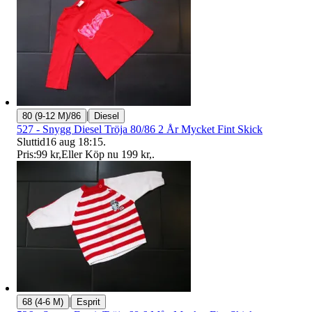
|
80 (9-12 M)/86
Diesel
527 - Snygg Diesel Tröja 80/86 2 År Mycket Fint Skick
Sluttid
16 aug 18:15
.
Pris:
99 kr
,
Eller Köp nu
199 kr
,
.
|
68 (4-6 M)
Esprit