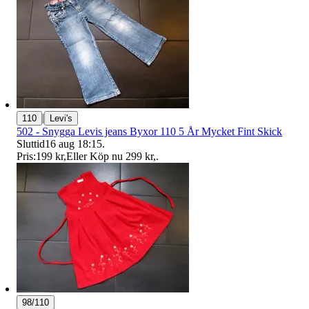
|
110
Levi's
502 - Snygga Levis jeans Byxor 110 5 År Mycket Fint Skick
Sluttid
16 aug 18:15
.
Pris:
199 kr
,
Eller Köp nu
299 kr
,
.
98/110