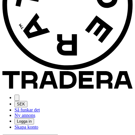
SEK
Så funkar det
Ny annons
Logga in
Skapa konto