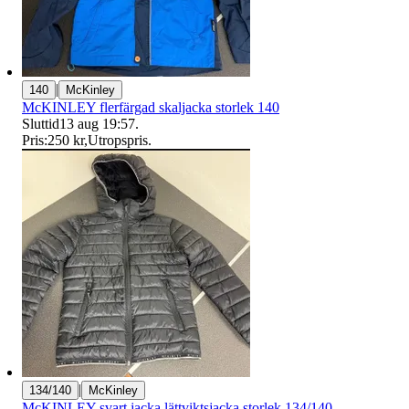
|
140
McKinley
McKINLEY flerfärgad skaljacka storlek 140
Sluttid
13 aug 19:57
.
Pris:
250 kr
,
Utropspris
.
|
134/140
McKinley
McKINLEY svart jacka lättviktsjacka storlek 134/140