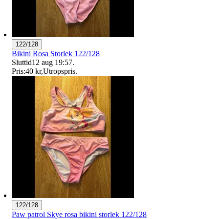
122/128
Bikini Rosa Storlek 122/128
Sluttid
12 aug 19:57
.
Pris:
40 kr
,
Utropspris
.
122/128
Paw patrol Skye rosa bikini storlek 122/128