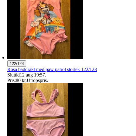
122/128
Rosa baddräkt med paw patrol storlek 122/128
Sluttid
12 aug 19:57
.
Pris:
80 kr
,
Utropspris
.