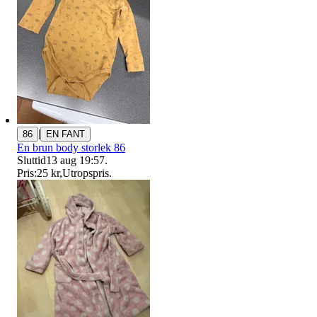
|
86
EN FANT
En brun body storlek 86
Sluttid
13 aug 19:57
.
Pris:
25 kr
,
Utropspris
.