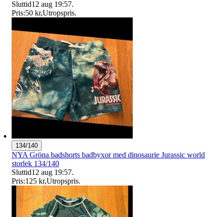
Sluttid
12 aug 19:57
.
Pris:
50 kr
,
Utropspris
.
134/140
NYA Gröna badshorts badbyxor med dinosaurie Jurassic world
storlek 134/140
Sluttid
12 aug 19:57
.
Pris:
125 kr
,
Utropspris
.