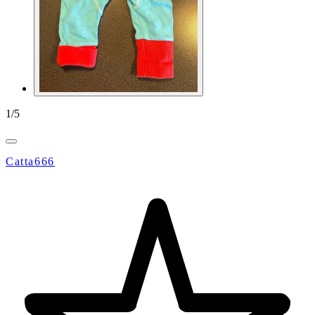
1
/
5
Catta666