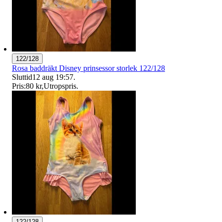
122/128
Rosa baddräkt Disney prinsessor storlek 122/128
Sluttid
12 aug 19:57
.
Pris:
80 kr
,
Utropspris
.
122/128