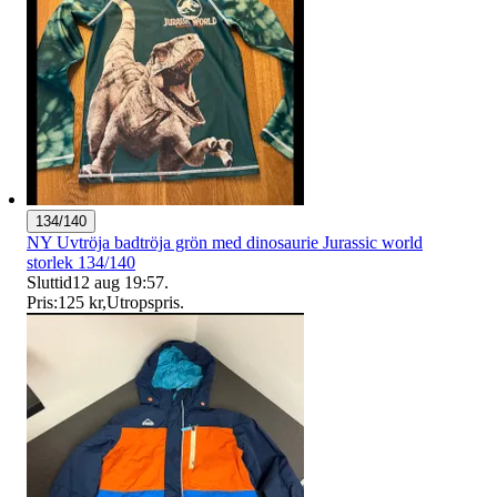
134/140
NY Uvtröja badtröja grön med dinosaurie Jurassic world
storlek 134/140
Sluttid
12 aug 19:57
.
Pris:
125 kr
,
Utropspris
.