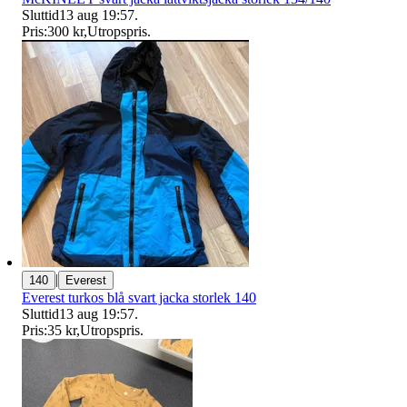
Sluttid
13 aug 19:57
.
Pris:
300 kr
,
Utropspris
.
|
140
Everest
Everest turkos blå svart jacka storlek 140
Sluttid
13 aug 19:57
.
Pris:
35 kr
,
Utropspris
.