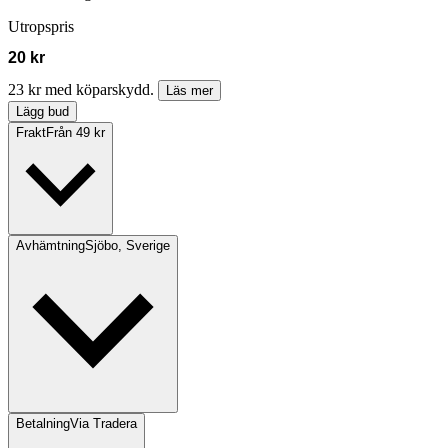
Utropspris
20 kr
23 kr med köparskydd.
Läs mer
Lägg bud
Frakt
Från 49 kr
Avhämtning
Sjöbo, Sverige
Betalning
Via Tradera