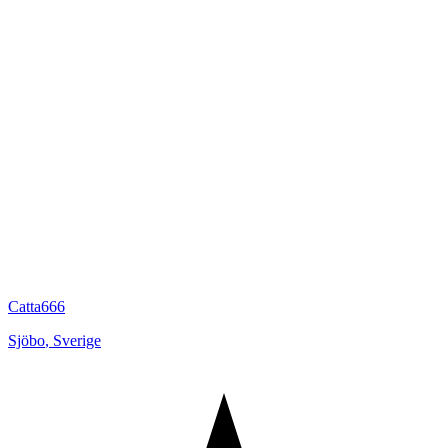
Catta666
Sjöbo
,
Sverige