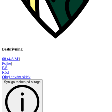
Beskrivning
68 (4-6 M)
|
Pojke
|
Blå
|
Röd
|
Okej använt skick
Synliga tecken på slitage