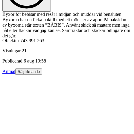
Byxor för bebisar med resår i midjan och muddar vid bensluten.
Byxorna har en ficka baktill med ett mönster av apor. På baksidan
av byxorna står texten ”BÄBIS”. Använt skick så mattare men inga
hål eller fläckar vad jag kan se. Samfraktar och skickar billligare om
det går.
Objektnr
743 991 263
Visningar
21
Publicerad
6 aug 19:58
Anmäl
Sälj liknande