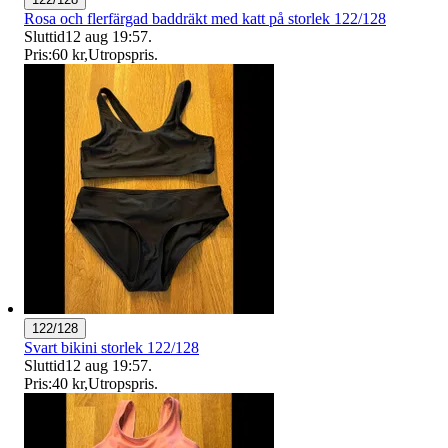
Rosa och flerfärgad baddräkt med katt på storlek 122/128
Sluttid
12 aug 19:57
.
Pris:
60 kr
,
Utropspris
.
122/128
Svart bikini storlek 122/128
Sluttid
12 aug 19:57
.
Pris:
40 kr
,
Utropspris
.