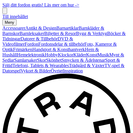
Sälj ditt fordon gratis! Läs mer om hur ->
Till innehållet
Meny
Accessoarer
Antikt & Design
Barnartiklar
Barnkläder &
Barnskor
Barnleksaker
Biljetter & Resor
Bygg & Verktyg
Böcker &
Tidningar
Datorer & Tillbehör
DVD &
Videofilmer
Fordon
Fordonsdelar & tillbehör
Foto, Kameror &
Optik
Frimärken
Handgjort & Konsthantverk
Hem &
Hushåll
Hemelektronik
Hobby
Klockor
Kläder
Konst
Musik
Mynt &
Sedlar
Samlarsaker
Skor
Skönhet
Smycken & Ädelstenar
Sport &
Fritid
Telefoni, Tablets & Wearables
Trädgård & Växter
TV-spel &
Datorspel
Vykort & Bilder
Övrigt
Inspiration