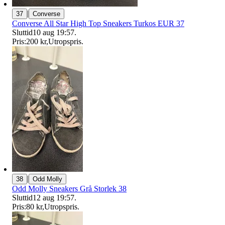
|
37
Converse
Converse All Star High Top Sneakers Turkos EUR 37
Sluttid
10 aug 19:57
.
Pris:
200 kr
,
Utropspris
.
|
38
Odd Molly
Odd Molly Sneakers Grå Storlek 38
Sluttid
12 aug 19:57
.
Pris:
80 kr
,
Utropspris
.