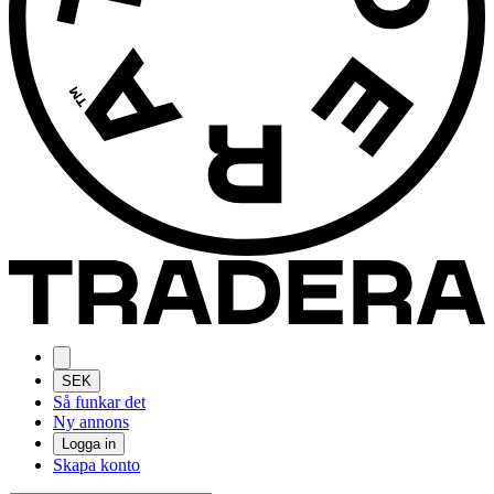
SEK
Så funkar det
Ny annons
Logga in
Skapa konto