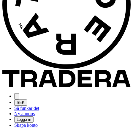
SEK
Så funkar det
Ny annons
Logga in
Skapa konto