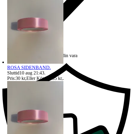
Ersättning om du inte får din vara
ROSA SIDENBAND.
Sluttid
10 aug 21:43
.
Pris:
30 kr
,
Eller Köp nu
35 kr
,
.