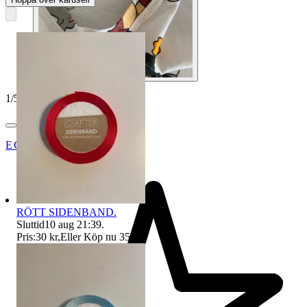
1
/
5
EGA_2009
RÖTT SIDENBAND.
Sluttid
10 aug 21:39
.
Pris:
30 kr
,
Eller Köp nu
35 kr
,
.