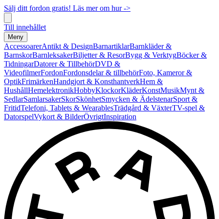
Sälj ditt fordon gratis! Läs mer om hur ->
Till innehållet
Meny
Accessoarer
Antikt & Design
Barnartiklar
Barnkläder &
Barnskor
Barnleksaker
Biljetter & Resor
Bygg & Verktyg
Böcker &
Tidningar
Datorer & Tillbehör
DVD &
Videofilmer
Fordon
Fordonsdelar & tillbehör
Foto, Kameror &
Optik
Frimärken
Handgjort & Konsthantverk
Hem &
Hushåll
Hemelektronik
Hobby
Klockor
Kläder
Konst
Musik
Mynt &
Sedlar
Samlarsaker
Skor
Skönhet
Smycken & Ädelstenar
Sport &
Fritid
Telefoni, Tablets & Wearables
Trädgård & Växter
TV-spel &
Datorspel
Vykort & Bilder
Övrigt
Inspiration