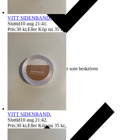
VITT SIDENBAND.
Sluttid
10 aug 21:41
.
Pris:
30 kr
,
Eller Köp nu
35 kr
,
.
Ersättning om varan inte är som beskriven
VITT SIDENBAND.
Sluttid
10 aug 21:42
.
Pris:
30 kr
,
Eller Köp nu
35 kr
,
.