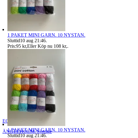
1 PAKET MINI GARN. 10 NYSTAN.
Sluttid
10 aug 21:46
.
Pris:
95 kr
,
Eller Köp nu
108 kr
,
.
EGA_2009
1 PAKET MINI GARN. 10 NYSTAN.
ÄNGELHOLM
,
Sverige
Sluttid
10 aug 21:46
.