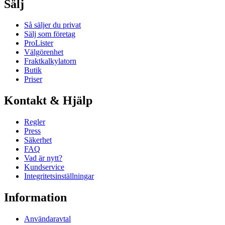
Sälj
Så säljer du privat
Sälj som företag
ProLister
Välgörenhet
Fraktkalkylatorn
Butik
Priser
Kontakt & Hjälp
Regler
Press
Säkerhet
FAQ
Vad är nytt?
Kundservice
Integritetsinställningar
Information
Användaravtal