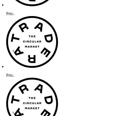
Pris:
.
Pris:
.