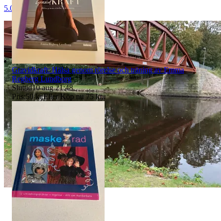
5.0
Gravidkraft: Hälsa genom rörelse och träning av Emma
Regberg Lundborg
Sluttid
10 aug 21:48
.
Pris:
50 kr
,
Eller Köp nu
75 kr
,
.