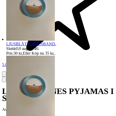
LJUSBLÅTT SIDENBAND.
Sluttid
10 aug 21:40
.
Pris:
30 kr
,
Eller Köp nu
35 kr
,
.
5.0
LOONEY TUNES PYJAMAS I
STORLEK 86.
Avslutad
7 jun 21:14