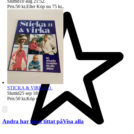
Sluttid
10 aug 21:52
.
Pris:
50 kr
,
Eller Köp nu
75 kr
,
.
STICKA & VIRKA 11.
Sluttid
25 sep 18:52
.
Pris:
50 kr
,
Köp nu
.
Andra har även tittat på
Visa alla