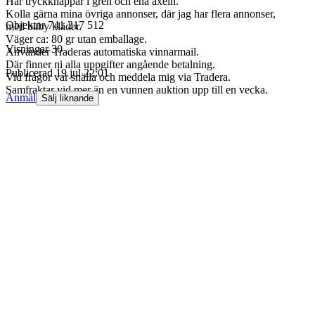
Har tryckknappar i gren och ena axeln.
Kolla gärna mina övriga annonser, där jag har flera annonser,
Objektnr
741 217 512
med baby kläder.
Väger ca: 80 gr utan emballage.
Visningar
30
Använder Traderas automatiska vinnarmail.
Där finner ni alla uppgifter angående betalning.
Publicerad
19 jul 22:01
Vid frågor var snälla och meddela mig via Tradera.
Samfraktar vid mer än en vunnen auktion upp till en vecka.
Anmäl
Sälj liknande