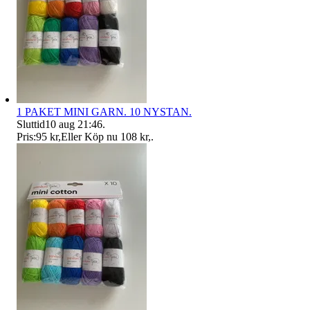
1 PAKET MINI GARN. 10 NYSTAN.
Sluttid
10 aug 21:46
.
Pris:
95 kr
,
Eller Köp nu
108 kr
,
.