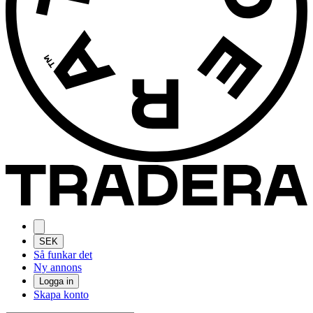
SEK
Så funkar det
Ny annons
Logga in
Skapa konto