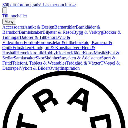
Sälj ditt fordon gratis! Läs mer om hur ->
Till innehållet
Meny
Accessoarer
Antikt & Design
Barnartiklar
Barnkläder &
Barnskor
Barnleksaker
Biljetter & Resor
Bygg & Verktyg
Böcker &
Tidningar
Datorer & Tillbehör
DVD &
Videofilmer
Fordon
Fordonsdelar & tillbehör
Foto, Kameror &
Optik
Frimärken
Handgjort & Konsthantverk
Hem &
Hushåll
Hemelektronik
Hobby
Klockor
Kläder
Konst
Musik
Mynt &
Sedlar
Samlarsaker
Skor
Skönhet
Smycken & Ädelstenar
Sport &
Fritid
Telefoni, Tablets & Wearables
Trädgård & Växter
TV-spel &
Datorspel
Vykort & Bilder
Övrigt
Inspiration