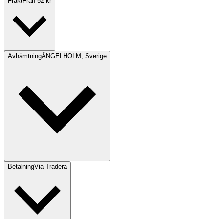
Frakt
Från 52 kr
Avhämtning
ÄNGELHOLM, Sverige
Betalning
Via Tradera