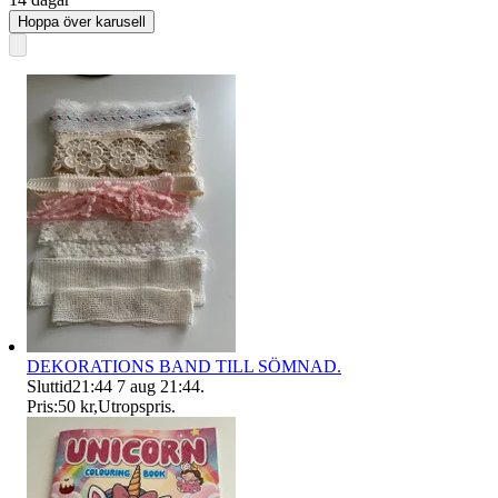
Hoppa över karusell
DEKORATIONS BAND TILL SÖMNAD.
Sluttid
21:44
7 aug 21:44
.
Pris:
50 kr
,
Utropspris
.