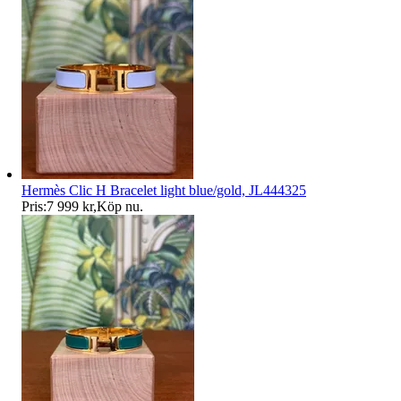
Hermès Clic H Bracelet light blue/gold, JL444325
Pris:
7 999 kr
,
Köp nu
.