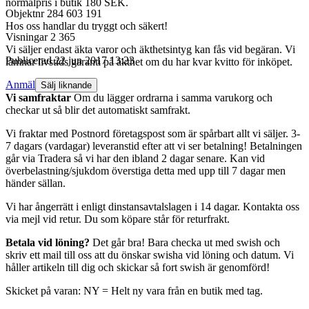
normalpris i butik 180 SEK.
Objektnr
284 603 191
Hos oss handlar du tryggt och säkert!
Visningar
2 365
Vi säljer endast äkta varor och äkthetsintyg kan fås vid begäran. Vi
Publicerad
22 jun 2017 13:23
lämnar livstids garanti på äkthet om du har kvar kvitto för inköpet.
Anmäl
Sälj liknande
Vi samfraktar
Om du lägger ordrarna i samma varukorg och
checkar ut så blir det automatiskt samfrakt.
Vi fraktar med Postnord företagspost som är spårbart allt vi säljer. 3-
7 dagars (vardagar) leveranstid efter att vi ser betalning! Betalningen
går via Tradera så vi har den ibland 2 dagar senare. Kan vid
överbelastning/sjukdom överstiga detta med upp till 7 dagar men
händer sällan.
Vi har ångerrätt i enligt dinstansavtalslagen i 14 dagar. Kontakta oss
via mejl vid retur. Du som köpare står för returfrakt.
Betala vid löning?
Det går bra! Bara checka ut med swish och
skriv ett mail till oss att du önskar swisha vid löning och datum. Vi
håller artikeln till dig och skickar så fort swish är genomförd!
Skicket på varan: NY = Helt ny vara från en butik med tag.