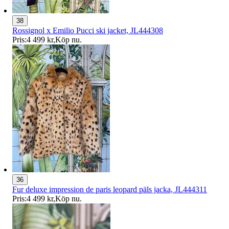
38
Rossignol x Emilio Pucci ski jacket, JL444308
Pris:
4 499 kr
,
Köp nu
.
36
Fur deluxe impression de paris leopard päls jacka, JL444311
Pris:
4 499 kr
,
Köp nu
.