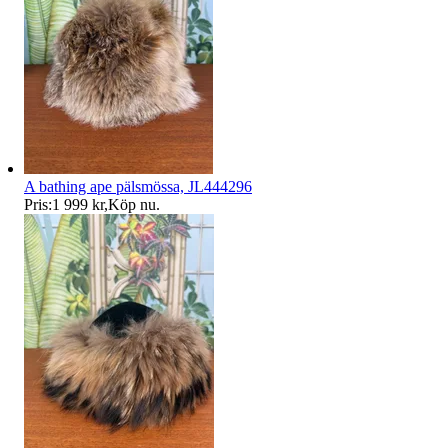
A bathing ape pälsmössa, JL444296
Pris:
1 999 kr
,
Köp nu
.