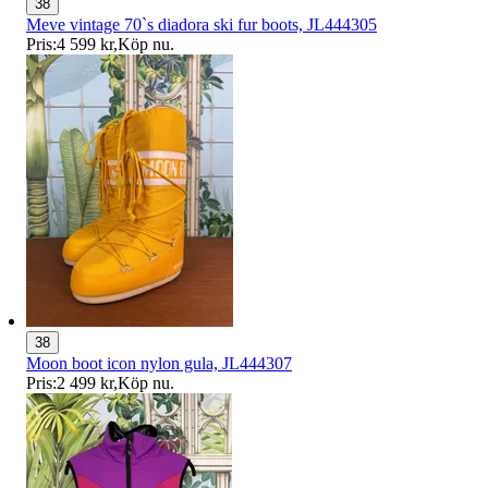
38
Meve vintage 70`s diadora ski fur boots, JL444305
Pris:
4 599 kr
,
Köp nu
.
38
Moon boot icon nylon gula, JL444307
Pris:
2 499 kr
,
Köp nu
.