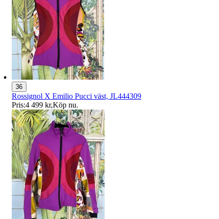
36
Rossignol X Emilio Pucci väst, JL444309
Pris:
4 499 kr
,
Köp nu
.