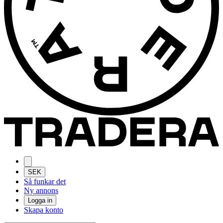
SEK
Så funkar det
Ny annons
Logga in
Skapa konto