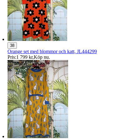
38
Orange set med blommor och katt, JL444299
Pris:
1 799 kr
,
Köp nu
.