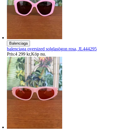
Balenciaga
balenciaga oversized solglasögon rosa, JL444295
Pris:
4 299 kr
,
Köp nu
.