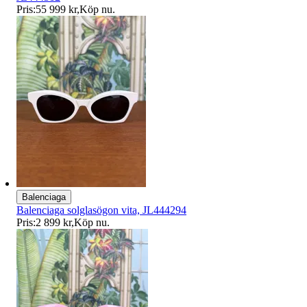
Pris:
55 999 kr
,
Köp nu
.
Balenciaga
Balenciaga solglasögon vita, JL444294
Pris:
2 899 kr
,
Köp nu
.