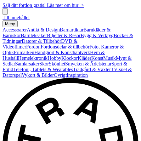
Sälj ditt fordon gratis! Läs mer om hur ->
Till innehållet
Meny
Accessoarer
Antikt & Design
Barnartiklar
Barnkläder &
Barnskor
Barnleksaker
Biljetter & Resor
Bygg & Verktyg
Böcker &
Tidningar
Datorer & Tillbehör
DVD &
Videofilmer
Fordon
Fordonsdelar & tillbehör
Foto, Kameror &
Optik
Frimärken
Handgjort & Konsthantverk
Hem &
Hushåll
Hemelektronik
Hobby
Klockor
Kläder
Konst
Musik
Mynt &
Sedlar
Samlarsaker
Skor
Skönhet
Smycken & Ädelstenar
Sport &
Fritid
Telefoni, Tablets & Wearables
Trädgård & Växter
TV-spel &
Datorspel
Vykort & Bilder
Övrigt
Inspiration