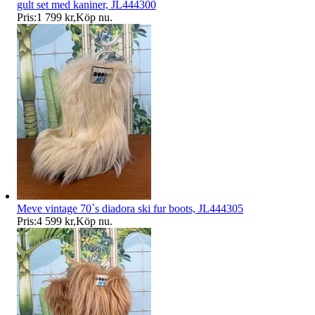
gult set med kaniner, JL444300
Pris:
1 799 kr
,
Köp nu
.
Meve vintage 70`s diadora ski fur boots, JL444305
Pris:
4 599 kr
,
Köp nu
.