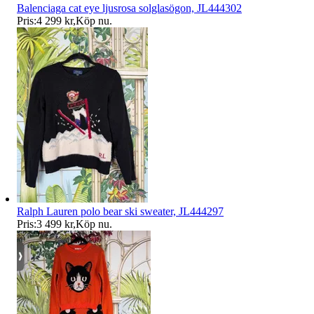
Balenciaga cat eye ljusrosa solglasögon, JL444302
Pris:
4 299 kr
,
Köp nu
.
Ralph Lauren polo bear ski sweater, JL444297
Pris:
3 499 kr
,
Köp nu
.