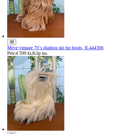
38
Meve vintage 70`s diadora ski fur boots, JL444306
Pris:
4 599 kr
,
Köp nu
.