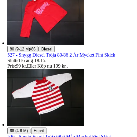
|
80 (9-12 M)/86
Diesel
527 - Snygg Diesel Tröja 80/86 2 År Mycket Fint Skick
Sluttid
16 aug 18:15
.
Pris:
99 kr
,
Eller Köp nu
199 kr
,
.
|
68 (4-6 M)
Esprit
526 - Snygg Esprit Tröja 68 6 Mån Mycket Fint Skick