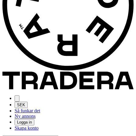
SEK
Så funkar det
Ny annons
Logga in
Skapa konto