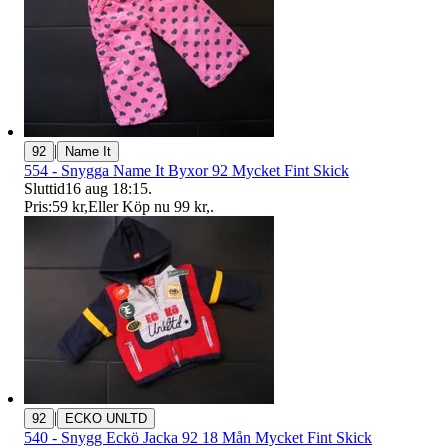
|
92
Name It
554 - Snygga Name It Byxor 92 Mycket Fint Skick
Sluttid
16 aug 18:15
.
Pris:
59 kr
,
Eller Köp nu
99 kr
,
.
|
92
ECKO UNLTD
540 - Snygg Eckö Jacka 92 18 Mån Mycket Fint Skick