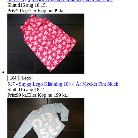
Sluttid
16 aug 18:15
.
Pris:
59 kr
,
Eller Köp nu
99 kr
,
.
|
104
Lego
517 - Snygg Lego Klänning 104 4 År Mycket Fint Skick
Sluttid
16 aug 18:15
.
Pris:
99 kr
,
Eller Köp nu
199 kr
,
.