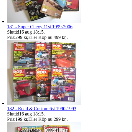
181 - Super Chevy 11st 1999-2006
Sluttid
16 aug 18:15
.
Pris:
299 kr
,
Eller Köp nu
499 kr
,
.
182 - Road & Custom 6st 1990-1993
Sluttid
16 aug 18:15
.
Pris:
199 kr
,
Eller Köp nu
299 kr
,
.