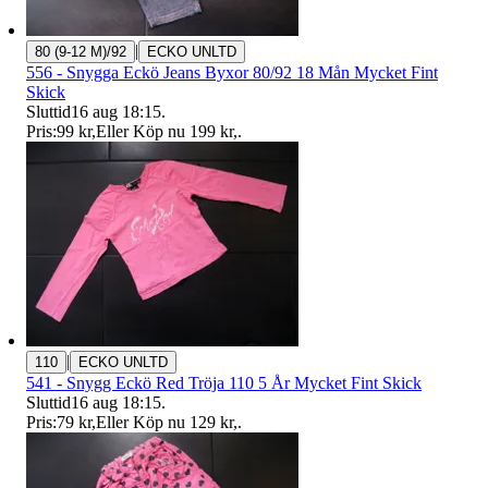
|
80 (9-12 M)/92
ECKO UNLTD
556 - Snygga Eckö Jeans Byxor 80/92 18 Mån Mycket Fint
Skick
Sluttid
16 aug 18:15
.
Pris:
99 kr
,
Eller Köp nu
199 kr
,
.
|
110
ECKO UNLTD
541 - Snygg Eckö Red Tröja 110 5 År Mycket Fint Skick
Sluttid
16 aug 18:15
.
Pris:
79 kr
,
Eller Köp nu
129 kr
,
.