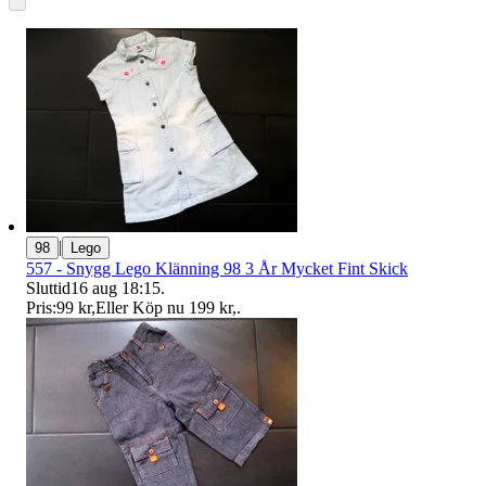
|
98
Lego
557 - Snygg Lego Klänning 98 3 År Mycket Fint Skick
Sluttid
16 aug 18:15
.
Pris:
99 kr
,
Eller Köp nu
199 kr
,
.