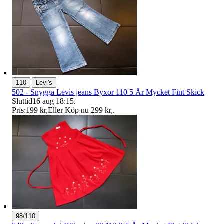
|
110
Levi's
502 - Snygga Levis jeans Byxor 110 5 År Mycket Fint Skick
Sluttid
16 aug 18:15
.
Pris:
199 kr
,
Eller Köp nu
299 kr
,
.
98/110