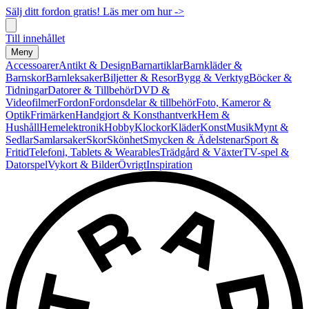
Sälj ditt fordon gratis! Läs mer om hur ->
Till innehållet
Meny
Accessoarer
Antikt & Design
Barnartiklar
Barnkläder &
Barnskor
Barnleksaker
Biljetter & Resor
Bygg & Verktyg
Böcker &
Tidningar
Datorer & Tillbehör
DVD &
Videofilmer
Fordon
Fordonsdelar & tillbehör
Foto, Kameror &
Optik
Frimärken
Handgjort & Konsthantverk
Hem &
Hushåll
Hemelektronik
Hobby
Klockor
Kläder
Konst
Musik
Mynt &
Sedlar
Samlarsaker
Skor
Skönhet
Smycken & Ädelstenar
Sport &
Fritid
Telefoni, Tablets & Wearables
Trädgård & Växter
TV-spel &
Datorspel
Vykort & Bilder
Övrigt
Inspiration