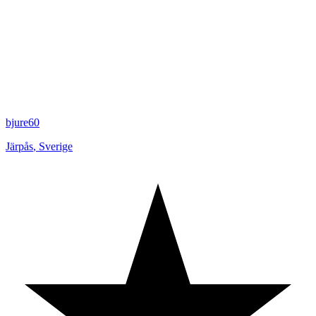
bjure60
Järpås
,
Sverige