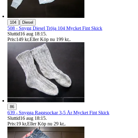
|
104
Diesel
508 - Snygg Diesel Tröja 104 Mycket Fint Skick
Sluttid
16 aug 18:15
.
Pris:
149 kr
,
Eller Köp nu
199 kr
,
.
86
639 - Snygga Raggsockar 3-5 År Mycket Fint Skick
Sluttid
16 aug 18:15
.
Pris:
19 kr
,
Eller Köp nu
29 kr
,
.