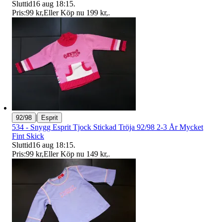
Sluttid
16 aug 18:15
.
Pris:
99 kr
,
Eller Köp nu
199 kr
,
.
|
92/98
Esprit
534 - Snygg Esprit Tjock Stickad Tröja 92/98 2-3 År Mycket
Fint Skick
Sluttid
16 aug 18:15
.
Pris:
99 kr
,
Eller Köp nu
149 kr
,
.