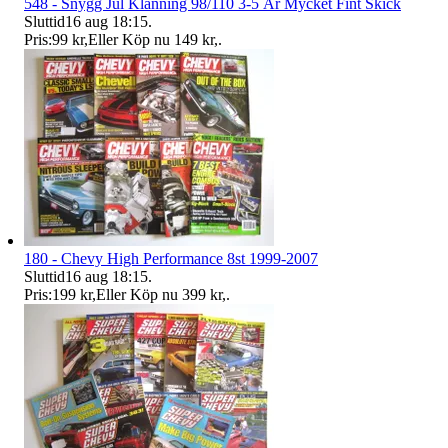
548 - Snygg Jul Klänning 98/110 3-5 År Mycket Fint Skick
Sluttid
16 aug 18:15
.
Pris:
99 kr
,
Eller Köp nu
149 kr
,
.
180 - Chevy High Performance 8st 1999-2007
Sluttid
16 aug 18:15
.
Pris:
199 kr
,
Eller Köp nu
399 kr
,
.