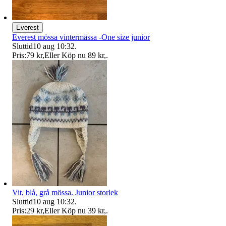
Everest
Everest mössa vintermässa -One size junior
Sluttid
10 aug 10:32
.
Pris:
79 kr
,
Eller Köp nu
89 kr
,
.
Vit, blå, grå mössa. Junior storlek
Sluttid
10 aug 10:32
.
Pris:
29 kr
,
Eller Köp nu
39 kr
,
.