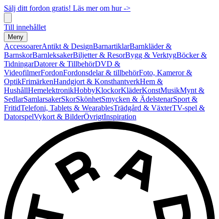
Sälj ditt fordon gratis! Läs mer om hur ->
Till innehållet
Meny
Accessoarer
Antikt & Design
Barnartiklar
Barnkläder &
Barnskor
Barnleksaker
Biljetter & Resor
Bygg & Verktyg
Böcker &
Tidningar
Datorer & Tillbehör
DVD &
Videofilmer
Fordon
Fordonsdelar & tillbehör
Foto, Kameror &
Optik
Frimärken
Handgjort & Konsthantverk
Hem &
Hushåll
Hemelektronik
Hobby
Klockor
Kläder
Konst
Musik
Mynt &
Sedlar
Samlarsaker
Skor
Skönhet
Smycken & Ädelstenar
Sport &
Fritid
Telefoni, Tablets & Wearables
Trädgård & Växter
TV-spel &
Datorspel
Vykort & Bilder
Övrigt
Inspiration