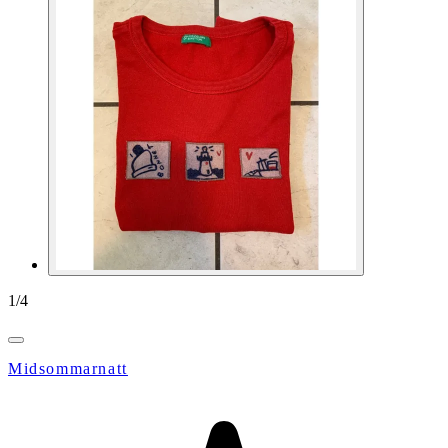
1
/
4
Midsommarnatt