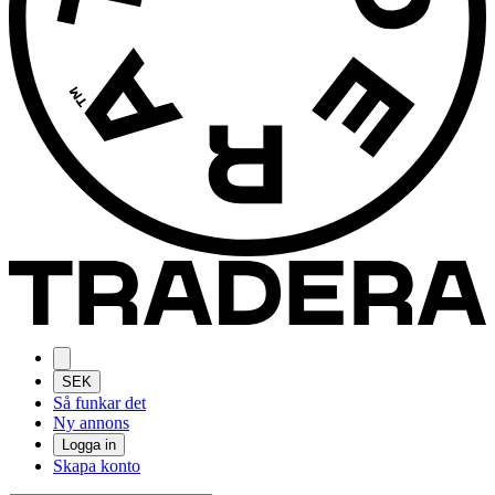
SEK
Så funkar det
Ny annons
Logga in
Skapa konto