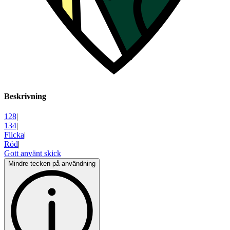
Beskrivning
128
|
134
|
Flicka
|
Röd
|
Gott använt skick
Mindre tecken på användning