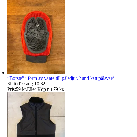
”Borste” i form av vante till pälsdjur, hund katt pälsvård
Sluttid
10 aug 10:32
.
Pris:
59 kr
,
Eller Köp nu
79 kr
,
.