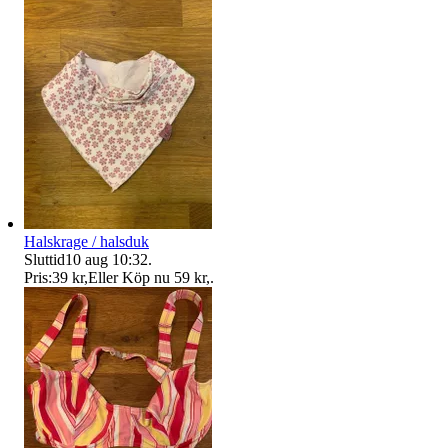
Halskrage / halsduk
Sluttid
10 aug 10:32
.
Pris:
39 kr
,
Eller Köp nu
59 kr
,
.