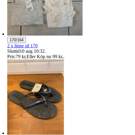
170/164
2 x linne stl 170
Sluttid
10 aug 10:32
.
Pris:
79 kr
,
Eller Köp nu
99 kr
,
.