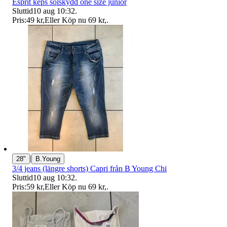
Esprit keps solskydd one size junior
Sluttid
10 aug 10:32
.
Pris:
49 kr
,
Eller Köp nu
69 kr
,
.
|
28"
B.Young
3/4 jeans (längre shorts) Capri från B Young Chi
Sluttid
10 aug 10:32
.
Pris:
59 kr
,
Eller Köp nu
69 kr
,
.