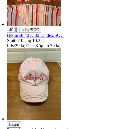
|
40
Lindex/SOC
Bikini stl 40 /C80 Lindex/SOC
Sluttid
10 aug 10:32
.
Pris:
29 kr
,
Eller Köp nu
39 kr
,
.
Esprit