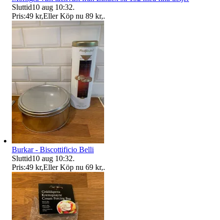
Sluttid
10 aug 10:32
.
Pris:
49 kr
,
Eller Köp nu
89 kr
,
.
Burkar - Biscottificio Belli
Sluttid
10 aug 10:32
.
Pris:
49 kr
,
Eller Köp nu
69 kr
,
.