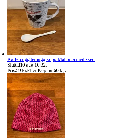
Kaffemugg temugg kopp Mallorca med sked
Sluttid
10 aug 10:32
.
Pris:
59 kr
,
Eller Köp nu
69 kr
,
.