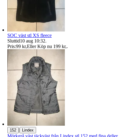
SOC väst stl XS fleece
Sluttid
10 aug 10:32
.
Pris:
99 kr
,
Eller Köp nu
199 kr
,
.
|
152
Lindex
Mörkgrå väst täckväst från Lindex stl 152 med fina deljer