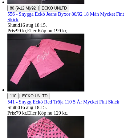
|
80 (9-12 M)/92
ECKO UNLTD
556 - Snygga Eckö Jeans Byxor 80/92 18 Mån Mycket Fint
Skick
Sluttid
16 aug 18:15
.
Pris:
99 kr
,
Eller Köp nu
199 kr
,
.
|
110
ECKO UNLTD
541 - Snygg Eckö Red Tröja 110 5 År Mycket Fint Skick
Sluttid
16 aug 18:15
.
Pris:
79 kr
,
Eller Köp nu
129 kr
,
.