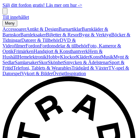
Sälj ditt fordon gratis! Läs mer om hur ->
Till innehållet
Meny
Accessoarer
Antikt & Design
Barnartiklar
Barnkläder &
Barnskor
Barnleksaker
Biljetter & Resor
Bygg & Verktyg
Böcker &
Tidningar
Datorer & Tillbehör
DVD &
Videofilmer
Fordon
Fordonsdelar & tillbehör
Foto, Kameror &
Optik
Frimärken
Handgjort & Konsthantverk
Hem &
Hushåll
Hemelektronik
Hobby
Klockor
Kläder
Konst
Musik
Mynt &
Sedlar
Samlarsaker
Skor
Skönhet
Smycken & Ädelstenar
Sport &
Fritid
Telefoni, Tablets & Wearables
Trädgård & Växter
TV-spel &
Datorspel
Vykort & Bilder
Övrigt
Inspiration