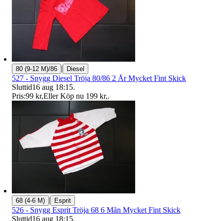
|
80 (9-12 M)/86
Diesel
527 - Snygg Diesel Tröja 80/86 2 År Mycket Fint Skick
Sluttid
16 aug 18:15
.
Pris:
99 kr
,
Eller Köp nu
199 kr
,
.
|
68 (4-6 M)
Esprit
526 - Snygg Esprit Tröja 68 6 Mån Mycket Fint Skick
Sluttid
16 aug 18:15
.