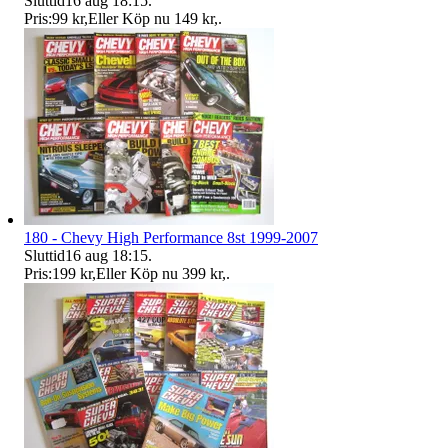
Sluttid
16 aug 18:15
.
Pris:
99 kr
,
Eller Köp nu
149 kr
,
.
180 - Chevy High Performance 8st 1999-2007
Sluttid
16 aug 18:15
.
Pris:
199 kr
,
Eller Köp nu
399 kr
,
.