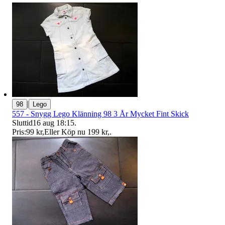
|
98
Lego
557 - Snygg Lego Klänning 98 3 År Mycket Fint Skick
Sluttid
16 aug 18:15
.
Pris:
99 kr
,
Eller Köp nu
199 kr
,
.