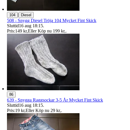
|
104
Diesel
508 - Snygg Diesel Tröja 104 Mycket Fint Skick
Sluttid
16 aug 18:15
.
Pris:
149 kr
,
Eller Köp nu
199 kr
,
.
86
639 - Snygga Raggsockar 3-5 År Mycket Fint Skick
Sluttid
16 aug 18:15
.
Pris:
19 kr
,
Eller Köp nu
29 kr
,
.