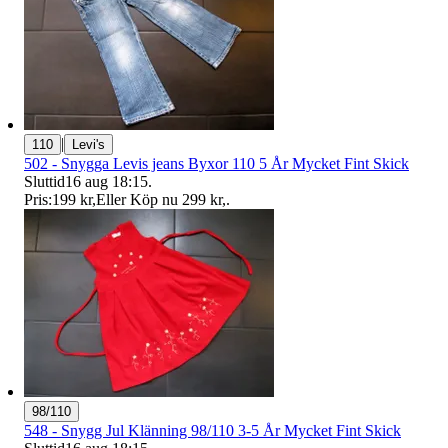
|
110
Levi's
502 - Snygga Levis jeans Byxor 110 5 År Mycket Fint Skick
Sluttid
16 aug 18:15
.
Pris:
199 kr
,
Eller Köp nu
299 kr
,
.
98/110
548 - Snygg Jul Klänning 98/110 3-5 År Mycket Fint Skick