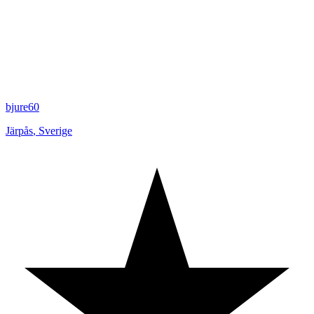
bjure60
Järpås
,
Sverige