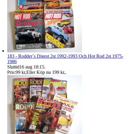
183 - Rodder´s Digest 2st 1992-1993 Och Hot Rod 2st 1975-
1986
Sluttid
16 aug 18:15
.
Pris:
99 kr
,
Eller Köp nu
199 kr
,
.