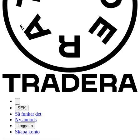
SEK
Så funkar det
Ny annons
Logga in
Skapa konto