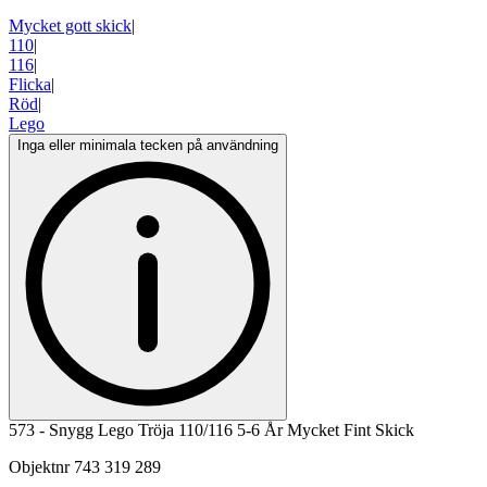
Mycket gott skick
|
110
|
116
|
Flicka
|
Röd
|
Lego
Inga eller minimala tecken på användning
573 - Snygg Lego Tröja 110/116 5-6 År Mycket Fint Skick
Objektnr
743 319 289