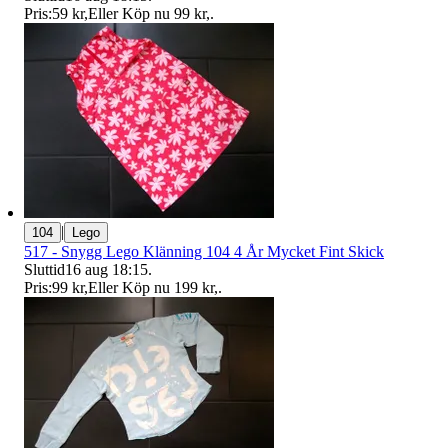
Pris:
59 kr
,
Eller Köp nu
99 kr
,
.
|
104
Lego
517 - Snygg Lego Klänning 104 4 År Mycket Fint Skick
Sluttid
16 aug 18:15
.
Pris:
99 kr
,
Eller Köp nu
199 kr
,
.