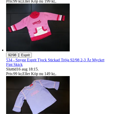
Pris:
99 kr
,
Eller Köp nu
199 kr
,
.
|
92/98
Esprit
534 - Snygg Esprit Tjock Stickad Tröja 92/98 2-3 År Mycket
Fint Skick
Sluttid
16 aug 18:15
.
Pris:
99 kr
,
Eller Köp nu
149 kr
,
.