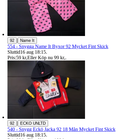
|
92
Name It
554 - Snygga Name It Byxor 92 Mycket Fint Skick
Sluttid
16 aug 18:15
.
Pris:
59 kr
,
Eller Köp nu
99 kr
,
.
|
92
ECKO UNLTD
540 - Snygg Eckö Jacka 92 18 Mån Mycket Fint Skick
Sluttid
16 aug 18:15
.